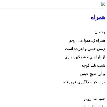
همراه
رحمان
همراه وُ...همپا می رویم
زمین خیس و لغزنده است
از بارانهایِ خشمگین بهاری
شیب بلند کوچه
و این صبحِ خیس
در سکوتِ دلگیری فرورفته
همپا می رویم
مادهِ سگِ سیاهی