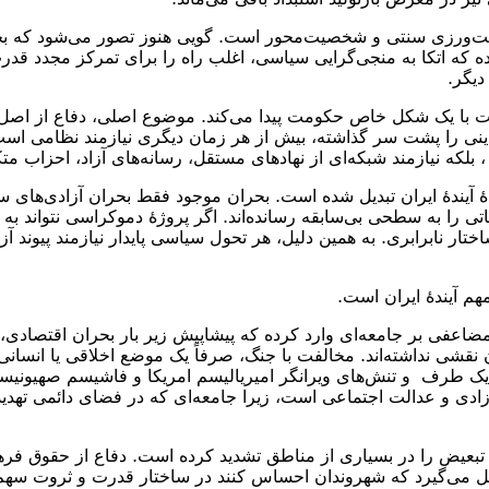
‌ورزی سنتی و شخصیت‌محور است. گویی هنوز تصور می‌شود که بحران پ
اده که اتکا به منجی‌گرایی سیاسی، اغلب راه را برای تمرکز مجدد قد
دیگر.
فت با یک شکل خاص حکومت پیدا می‌کند. موضوع اصلی، دفاع از اصل 
ینی را پشت سر گذاشته، بیش از هر زمان دیگری نیازمند نظامی است 
، بلکه نیازمند شبکه‌ای از نهادهای مستقل، رسانه‌های آزاد، احزاب م
دهٔ آیندهٔ ایران تبدیل شده است. بحران موجود فقط بحران آزادی‌ها
را به سطحی بی‌سابقه رسانده‌اند. اگر پروژهٔ دموکراسی نتواند ب
ار نابرابری. به همین دلیل، هر تحول سیاسی پایدار نیازمند پیوند آز
هم آیندهٔ ایران است.
اعفی بر جامعه‌ای وارد کرده که پیشاپیش زیر بار بحران اقتصاد
آن نقشی نداشته‌اند. مخالفت با جنگ، صرفاً یک موضع اخلاقی یا انسان
ک طرف و تنش‌های ویرانگر امیریالیسم امریکا و فاشیسم صهیونیستی 
ادی و عدالت اجتماعی است، زیرا جامعه‌ای که در فضای دائمی تهدید
بعیض را در بسیاری از مناطق تشدید کرده است. دفاع از حقوق فرهن
می‌گیرد که شهروندان احساس کنند در ساختار قدرت و ثروت سهم دا