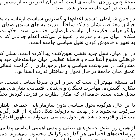
نتیجهٔ چنین روندی، جامعه‌ای است که در آن اعتراض نه از مسیر نه
سیاست در کف جامعه منجر شده است.
بیانگر هراس حکومت از انباشت نارضایتی اجتماعی است. حکومت می‌ک
شکاف میان مردم و قدرت را عمیق‌تر می‌کند. اعدام جوانانی که ب
به تغییر و خاموش کردن تخیل سیاسی جامعه است.
در این میان، نسل جدید نقشی تعیین‌کننده پیدا کرده است. نسلی که 
فرهنگی متنوع آشنا شده و فاصلهٔ عظیمی میان خواسته‌های خود و
مشارکت در سرنوشت سیاسی و حق برخورداری از کرامت انسانی است.
عمیق میان جامعهٔ در حال تحول و ساختار قدرت ایستا بود.
اما مسئلهٔ مهم‌تر آن است که بحران ایران صرفاً سیاسی نیست. 
بیکاری گسترده، مهاجرت نخبگان و بی‌ثباتی اقتصادی، بنیان‌های ه
تبدیل شده است. جامعه‌ای که امکان نظارت بر قدرت، گردش نخبگان و
با این حال، هرگونه تحول سیاسی بدون سازمان‌یابی اجتماعی پایدار 
سرکوب می‌شوند یا در نهایت به بازتولید شکل دیگری از اقتدارگرا
مستقل و قدرتمند باشد، هر تحول سیاسی می‌تواند به ظهور اقتدارگر
از همین رو، نقش جنبش‌های صنفی و مدنی اهمیتی اساسی پیدا می‌کن
زیرساخت‌های اجتماعی هر گذار دموکراتیک محسوب می‌شوند. دموکراس
نتواند در برابر قدرت سازمان پیدا کند، حتی پس از تغییرات سیاسی ن