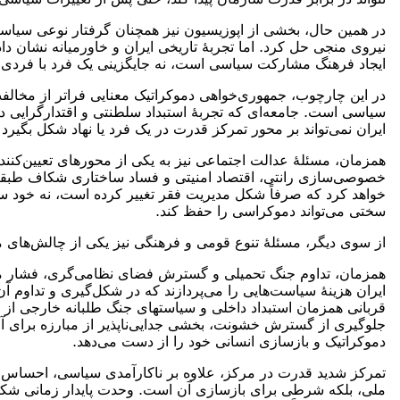
در همین حال، بخشی از اپوزیسیون نیز همچنان گرفتار نوعی سیاست
نیروی منجی حل کرد. اما تجربهٔ تاریخی ایران و خاورمیانه نشان د
ایجاد فرهنگ مشارکت سیاسی است، نه جایگزینی یک فرد با فردی 
در این چارچوب، جمهوری‌خواهی دموکراتیک معنایی فراتر از مخال
سیاسی است. جامعه‌ای که تجربهٔ استبداد سلطنتی و اقتدارگرایی د
ایران نمی‌تواند بر محور تمرکز قدرت در یک فرد یا نهاد شکل بگیرد 
همزمان، مسئلهٔ عدالت اجتماعی نیز به یکی از محورهای تعیین‌کنن
خصوصی‌سازی رانتی، اقتصاد امنیتی و فساد ساختاری شکاف طبقاتی 
خواهد کرد که صرفاً شکل مدیریت فقر تغییر کرده است، نه خود ساخت
سختی می‌تواند دموکراسی را حفظ کند.
از سوی دیگر، مسئلهٔ تنوع قومی و فرهنگی نیز یکی از چالش‌های م
همزمان، تداوم جنگ تحمیلی و گسترش فضای نظامی‌گری، فشار مض
ایران هزینهٔ سیاست‌هایی را می‌پردازند که در شکل‌گیری و تداوم 
قربانی همزمان استبداد داخلی و سیاستهای جنگ طلبانه خارجی از ی
جلوگیری از گسترش خشونت، بخشی جدایی‌ناپذیر از مبارزه برای آز
دموکراتیک و بازسازی انسانی خود را از دست می‌دهد.
تمرکز شدید قدرت در مرکز، علاوه بر ناکارآمدی سیاسی، احساس ت
ملی، بلکه شرطی برای بازسازی آن است. وحدت پایدار زمانی شکل 