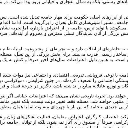
ادهای رسمی، بلکه به شکل انفجاری و خیابانی بروز پیدا می‌کند. در
وشد با تولید ترس، جامعه را از اعتراض بازدارد، اما تجربه نشان د
خش بزرگی از آنان نمایندگان نسلی معترض و محروم از آینده‌اند، صر
نه خاطره‌ای از انقلاب دارد و نه تجربه‌ای از مشروعیت اولیهٔ نظام
 ساختار رسمی قدرت می‌بیند. برای بخش بزرگی از این نسل، مسئله
 به همین دلیل، اعتراضات سال‌های اخیر صرفاً واکنش به یک بحران
جامعه با نوعی فروپاشی تدریجی اقتصادی و اجتماعی نیز مواجه شد
مبستگی اجتماعی را تضعیف کرده‌اند. در چنین شرایطی، دموکراسی دی
 توزیع عادلانهٔ منابع را نداشته باشد، ناگزیر در چرخهٔ فساد و فر
خواهد بود. تجربهٔ تاریخی نشان می‌دهد که اعتراضات خیابانی اگر نتو
یی منتهی خواهند شد. مسئله فقط تغییر دولت نیست، بلکه تغییر مناس
ایی جدیدی بینجامد که این بار با چهره‌ای متفاوت اما با همان منط
د. اعتصاب کارگران، اعتراض معلمان، فعالیت تشکل‌های زنان و شبکه
ی صرفاً از صندوق رأی آغاز نمی‌شود، بلکه از توانایی جامعه برای
یز در معرض بازتولید استبداد باقی می‌ماند.