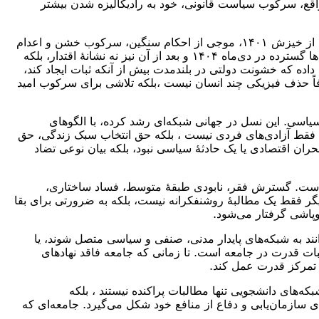
 واقع، سرکوب سیاست قانونی، خود به رادیکالیزه شدن بیشتر
در چنین شرایطی، تشدید اعدام‌ها و گسترش سیاست ارعاب، به یکی از ابزارهای اصلی حکومت برای مهار جامعه تبدیل شده است. پس از خیزش ۱۴۰۱، موجی از احکام سنگین، سرکوب خشن و اعدام
جوانان معترض، نشان داد که ساختار قدرت به جای شنیدن صدای جامعه، مسیر امنیتی‌سازی کامل بحران را برگزیده است. ادامهٔ اعدام‌ها گسترده در دی‌ماه ۱۴۰۴ و بعد از آن نیز نه نشانهٔ اقتدار، بلکه
اده که خشونت دولتی در بلندمدت بیش از آنکه ثبات ایجاد کند،
فاً حذف فیزیکی چند انسان نیست ،بلکه تلاشی برای سرکوب امید
 سیاسی. این نسل در جهانی شبکه‌ای رشد کرده، با الگوهای
 فقط آزادی‌های فردی نیست ، بلکه حق انتخاب سبک زندگی، حق
 اقتصادی یا یک حادثهٔ سیاسی نبود، بلکه بیان نوعی تضاد
ه است. گسترش فقر، نابودی طبقهٔ متوسط، فساد ساختاری،
گر فقط یک مطالبهٔ روشنفکرانه نیست، بلکه به ضرورتی برای بقا
وپاشی گرفتار می‌شود.
انند به شبکه‌های پایدار مدنی، صنفی و سیاسی متصل شوند، یا
بات قدرت در جامعه است. تا زمانی که جامعه فاقد نهادهای
ق تمرکز قدرت عمل کند.
‌های دانشجویی تنها مطالبات پراکنده نیستند ، بلکه
 سازمان‌یابی و دفاع از منافع خود شکل می‌گیرد. جامعه‌ای که