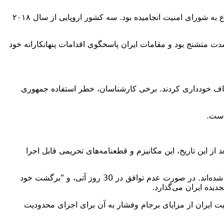
نقض برجام توسط جمهوری اسلامی، به هشدارها ی کشورهای اروپایی در باره کاربرد "مکانیزم ماشه"، و مراحل مشورتی قبل از ارجاع به شورای امنیت انجامیده بود. سه کشور اروپایی از سال ۲۰۱۸
قبل از بمباران‌های مراکز هسته‌ای فردو، نطنز و اصفهان، روابط جمهوری اسلامی و آژانس بین‌المللی انرژی اتمی (IAEA) بشدت متشنج بود و مقامات ایران پاسخگوی اقدامات پنهانکارانه خود
ات خود از ارائه پاسخ شفاف خودداری کردند. برخی کارشناسان، خطر استفاده جمهوری
 است.
بر ۲۰۲۵ — یعنی ده سالگی برجام — معتبر است. بعد از این تاریخ، این مکانیزم و قطعنامه‌های تحریمی قابل اجرا
بنابراین موارد، سه کشور اروپایی با حمایت آمریکا، با پیش کشیدن «مکانیسم ماشه»، خواستار بازگشت ایران به محدودیت‌های برجامی شده‌اند. در صورت عدم توافق در 30 روز آتی، و "برگشت خود
یده ایران می‌گذارد.
یت ایران از مزایای برجام وفشار به آن برای اجرای محدودیت