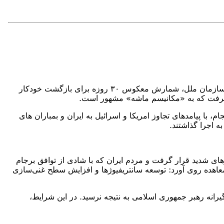
در روز ۶ شهریور ۱۴۰۴ (۲۸ اوت ۲۰۲۵)، وزرای خارجه سه کشور اروپایی — آلمان، انگلستان و فرانسه — با نامه‌ای به شورای امنیت سازمان ملل، شمارش معکوس ۳۰ روزه برای بازگشت خودکار
 اروپایی ناگهانی نبود. هشدار و تهدید برای فعال‌سازی این روند از سال ۲۰۱۸ آغاز شد؛ سرانجام، با پیامدهای تجاوز امریکا و اسرائیل به ایران و بمباران های
 اجرا گذاشتند.
 در معرض فشارهای شدید قرار گرفت و مردم ایران که با شادی از توافق برجام
معاهده روی آورد: توسعه سانتریفیوژها و افزایش سطح غنی‌سازی
دن به دلیل سیاست‌های سختگیرانه رهبر جمهوری اسلامی به نتیجه نرسید. در این شرایط،