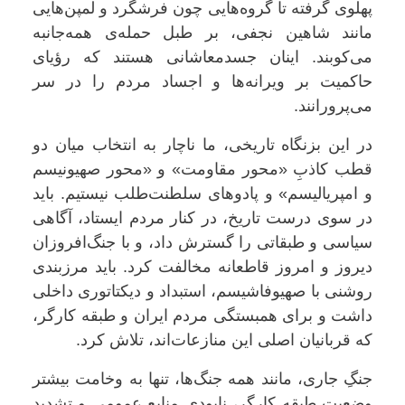
پهلوی گرفته تا گروه‌هایی چون فرشگرد و لمپن‌هایی
مانند شاهین نجفی، بر طبل حمله‌ی همه‌جانبه
می‌کوبند. اینان جسد‌معاشانی هستند که رؤیای
حاکمیت بر ویرانه‌ها و اجساد مردم را در سر
می‌پرورانند.
در این بزنگاه تاریخی، ما ناچار به انتخاب میان دو
قطب کاذبِ «محور مقاومت» و «محور صهیونیسم
و امپریالیسم» و پادوهای سلطنت‌طلب نیستیم. باید
در سوی درست تاریخ، در کنار مردم ایستاد، آگاهی
سیاسی و طبقاتی را گسترش داد، و با جنگ‌افروزان
دیروز و امروز قاطعانه مخالفت کرد. باید مرزبندی
روشنی با صهیوفاشیسم، استبداد و دیکتاتوری داخلی
داشت و برای همبستگی مردم ایران و طبقه‌ کارگر،
که قربانیان اصلی این منازعات‌اند، تلاش کرد.
جنگِ جاری، مانند همه‌ جنگ‌ها، تنها به وخامت بیشتر
وضعیت طبقه‌ کارگر، نابودی منابع عمومی و تشدید