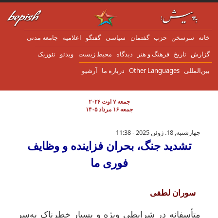
ن به محتوای اصلی
انه
سرسخن
حزب
گفتمان
سياسی
گفتگو
اعلاميه
جامعه مدنی
زارش
تاریخ
فرهنگ و هنر
دیدگاه
محیط زیست
ویدئو
تئوریک
ین‌المللی
Other Languages
درباره ما
آرشیو
جمعه ۷ اوت ۲۰۲۶
جمعه ۱۶ مرداد ۱۴۰۵
تشدید جنگ، بحران فزاینده و وظایف فوری ما
چهارشنبه, 18. ژوئن 2025 - 11:38
تشدید جنگ، بحران فزاینده و وظایف
فوری ما
سوران لطفی
متأسفانه در شرایطی ویژه و بسیار خطرناک به‌سر