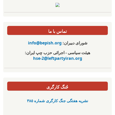
تماس با ما
شورای دبیران:
info@bepish.org
هیئت سیاسی - اجرائی حزب چپ ایران:
hse-2@leftpartyiran.org
جُنگ کارگری
نشریە هفتگی جنگ کارگری شمارە ٣٨٥