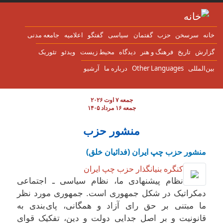
ن به محتوای اصلی
انه
سرسخن
حزب
گفتمان
سياسی
گفتگو
اعلاميه
جامعه مدنی
زارش
تاریخ
فرهنگ و هنر
دیدگاه
محیط زیست
ویدئو
تئوریک
ین‌المللی
Other Languages
درباره ما
آرشیو
جمعه ۷ اوت ۲۰۲۶
جمعه ۱۶ مرداد ۱۴۰۵
منشور حزب
منشور حزب چپ ایران (فدائیان خلق)
کنگره بنیانگذار حزب چپ ایران
نظام پیشنهادی ما، نظام سیاسی ـ اجتماعی
دمکراتیک در شکل جمهوری است. جمهوری مورد نظر
ما مبتنی بر حق رای آزاد و همگانی، پای بندی به
قانونيت و بر اصل جدایی دولت و دین، تفکيک قوای