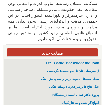
سه گانه، استقلال رسانه ها، تناوب قدرت و انتخابی بودن
مقامات، نفی حکومت دینی و مسلکی، ساختار سیاسی
و اداری غیرمتمرکز و پلورالیسم استوار است. در این
جمهوری مذهب و ايدئولوژی رسمی وجود ندارد. همه
مذاهب و باورهای مردم مورد احترام است. ما بر
انطباق قانون اساسی جديد کشور بر منشور جهانی
حقوق بشر و ملحقات آن تاکید داريم.
مطالب جدید
Let Us Make Opposition to the Death
از محرمعلی خان تا امام خمینی؛ دگردیسی
صدای مستقل «چپ» در برابر سه چالش: جنگ
جنگ جناح ها بر سر قدرت د رمیانە جنگ با
پیروزی دکتر عبدال السید در میشیگان؛
‌امواجِ گرانشی و ساختارِ کیهان