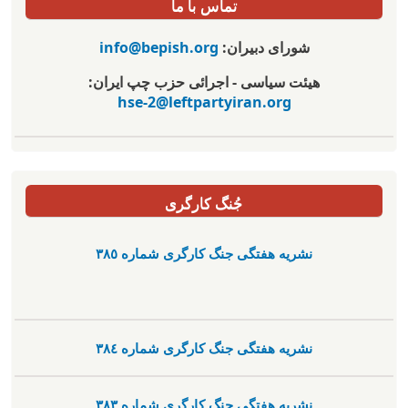
تماس با ما
شورای دبیران:
info@bepish.org
هیئت سیاسی - اجرائی حزب چپ ایران:
hse-2@leftpartyiran.org
جُنگ کارگری
نشریە هفتگی جنگ کارگری شمارە ٣٨٥
نشریە هفتگی جنگ کارگری شمارە ٣٨٤
نشریە هفتگی جنگ کارگری شمارە ٣٨٣