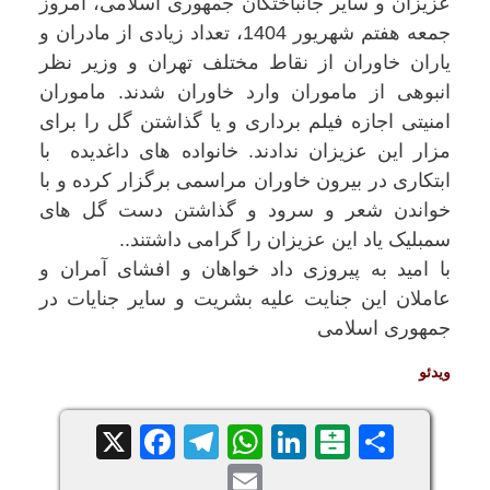
عزیزان و سایر جانباختگان جمهوری اسلامی، امروز
جمعه هفتم شهریور 1404، تعداد زیادی از مادران و
یاران خاوران از نقاط مختلف تهران و وزیر نظر
انبوهی از ماموران وارد خاوران شدند. ماموران
امنیتی اجازه فیلم برداری و یا گذاشتن گل را برای
مزار این عزیزان ندادند. خانواده های داغدیده با
ابتکاری در بیرون خاوران مراسمی برگزار کرده و با
خواندن شعر و سرود و گذاشتن دست گل های
سمبلیک یاد این عزیزان را گرامی داشتند..
با امید به پیروزی داد خواهان و افشای آمران و
عاملان این جنایت علیه بشریت و سایر جنایات در
جمهوری اسلامی
ویدئو
Facebook
Telegram
WhatsApp
X
LinkedIn
Balatarin
Share
Email