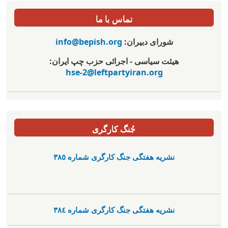
تماس با ما
شورای دبیران:
info@bepish.org
هیئت سیاسی - اجرائی حزب چپ ایران:
hse-2@leftpartyiran.org
جُنگ کارگری
نشریە هفتگی جنگ کارگری شمارە ٣٨٥
نشریە هفتگی جنگ کارگری شمارە ٣٨٤