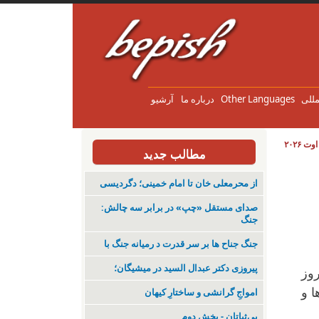
مللی
Other Languages
درباره ما
آرشیو
مطالب جدید
از محرمعلی خان تا امام خمینی؛ دگردیسی
صدای مستقل «چپ» در برابر سه چالش:
جنگ
جنگ جناح ها بر سر قدرت د رمیانە جنگ با
پیروزی دکتر عبدال السید در میشیگان؛
وز
ا و
‌امواجِ گرانشی و ساختارِ کیهان
بی‌ثباتان - بخش دوم