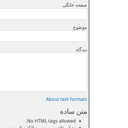
صفحه خانگی
موضوع
دیدگاه
About text formats
متن ساده
No HTML tags allowed.
نشانی‌های وب و پست الکتونیکی به صورت خو