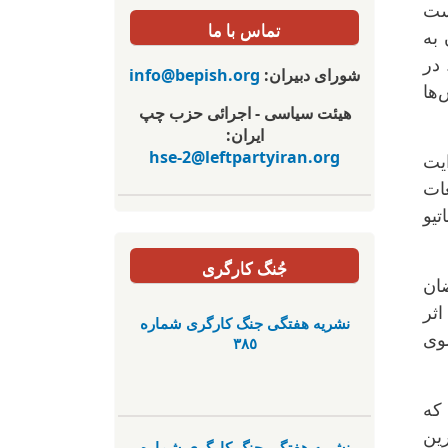
است
تماس با ما
به
در
شورای دبیران:
info@bepish.org
ها
هیئت سیاسی - اجرائی حزب چپ
ایران:
hse-2@leftpartyiran.org
ایت
غات
تیو
جُنگ کارگری
ان
ثر
نشریە هفتگی جنگ کارگری شمارە
سوی
٣٨٥
که
رین
نشریە هفتگی جنگ کارگری شمارە