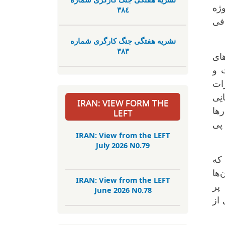
ژه
٣٨٤
دفی
نشریە هفتگی جنگ کارگری شمارە
٣٨٣
نیروهای
 و
رات
نِی
IRAN: VIEW FORM THE
رها
LEFT
 پی
IRAN: View from the LEFT
July 2026 N0.79
که
‌ها
IRAN: View from the LEFT
پر
June 2026 N0.78
 از