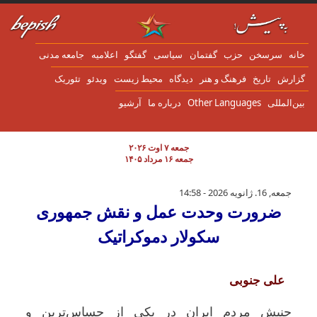
ن به محتوای اصلی
انه
سرسخن
حزب
گفتمان
سياسی
گفتگو
اعلاميه
جامعه مدنی
زارش
تاریخ
فرهنگ و هنر
دیدگاه
محیط زیست
ویدئو
تئوریک
ین‌المللی
Other Languages
درباره ما
آرشیو
جمعه ۷ اوت ۲۰۲۶
جمعه ۱۶ مرداد ۱۴۰۵
ضرورت وحدت عمل و نقش جمهوری سکولار دم
جمعه, 16. ژانویه 2026 - 14:58
ضرورت وحدت عمل و نقش جمهوری
سکولار دموکراتیک
علی جنوبی
جنبش مردم ایران در یکی از حساس‌ترین و