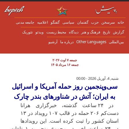
ن به محتوای اصلی
انه
سرسخن
حزب
گفتمان
سياسی
گفتگو
اعلاميه
جامعه مدنی
زارش
تاریخ
فرهنگ و هنر
دیدگاه
محیط زیست
ویدئو
تئوریک
ین‌المللی
Other Languages
درباره ما
آرشیو
جمعه ۷ اوت ۲۰۲۶
جمعه ۱۶ مرداد ۱۴۰۵
سی‌وپنجمین روز حمله آمریکا و اسرائیل به ایرا
شنبه, 4. آوریل 2026 - 00:00
سی‌وپنجمین روز حمله آمریکا و اسرائیل
به ایران؛ آتش در شناورهای بندر چارک
در ۲۴ ساعت گذشته، خبرگزاری هرانا
دست‌کم ۲۰۶ حمله در قالب ۱۰۷ رویداد در ۱۳
استان کشور را ثبت کرده است. این رویدادها
در ۲۴ ساعت اخیر در مجموع منجر به ۱ تلفات