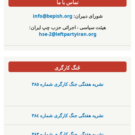
تماس با ما
شورای دبیران:
info@bepish.org
هیئت سیاسی - اجرائی حزب چپ ایران:
hse-2@leftpartyiran.org
جُنگ کارگری
نشریە هفتگی جنگ کارگری شمارە ٣٨٥
نشریە هفتگی جنگ کارگری شمارە ٣٨٤
نشریە هفتگی جنگ کارگری شمارە ٣٨٣