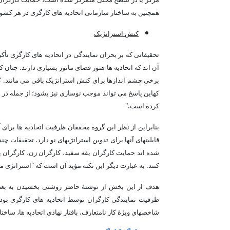
همچنین به ساختار سازمانی اتحادیه های کارگری در هر کشور
کنش استراتژیک
تحقیقاتی که بر بحران نمایندگی در اتحادیه های کارگری تأکی
آن اند که اتحادیه ها هنوز فضای مانور بسیاری دارند. چنان ک
برخی چشم اندازها برای کنش استراتژیک باقی می مانند. کن
کهاین پاسخ می تواند موجب نوسازی نیز بشود؛ از جمله در 
کرده است."
بنابراین از نظر این گروه محققان ظرفیت اتحادیه ها برای 
قابلیتهای آنها برای تدوین استراتژیهای نو دارد. تحقیقات چن
شده اند حمایت کارگران یقه سفید، کارگران زن، کارگران پ
کنند. به عبارت دیگر این نکته مؤید آن است که "استراتژی م
هدف از این بخش از نوشتۀ حاضر روشنی بخشیدن به بعضی ا
ظرفیت نمایندگی کارگران توسط اتحادیه های کارگری بود. 
شاخصهای ویژۀ کار نامتعارف، بافتار نهادی اتحادیه ها، ساختا