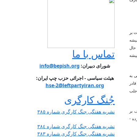
ت بر
میشه
 حال
تماس با ما
پیشه
شورای دبیران:
info@bepish.org
ی به
هیئت سیاسی - اجرائی حزب چپ ایران:
قادر
hse-2@leftpartyiran.org
 جلب
جُنگ کارگری
ف بر
نشریە هفتگی جنگ کارگری شمارە ٣٨٥
ده -
نشریە هفتگی جنگ کارگری شمارە ٣٨٤
نشریە هفتگی جنگ کارگری شمارە ٣٨٣