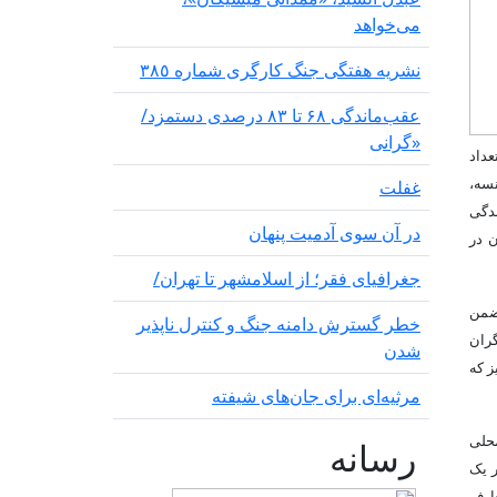
می‌خواهد
نشریە هفتگی جنگ کارگری شمارە ٣٨٥
عقب‌ماندگی ۶۸ تا ۸۳ درصدی دستمزد/
«گرانی
عداد
نسه،
غفلت
ندگی
در آن سوی آدمیت پنهان
ن در
جغرافیای فقر؛ از اسلامشهر تا تهران/
تضمن
خطر گسترش دامنه جنگ و کنترل ناپذیر
گران
شدن
ز که
مرثیه‌ای برای جان‌های شیفته
محلی
رسانه
ر یک
عارف