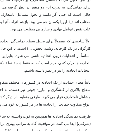
برای نمایندگی، به ندرت این دو متغیر در نظر گرفته می 
حالی است که حتی اگر دامنه و تحول مشاغل نامتعارف
مختلف اتحادیۀ اروپا یکسان هم می بود، بازهم اثرات آنها بر 
علت نقش عوامل نهادی و سازمانی متفاوت می بود.
اولاً شاخصی که معمولاً برای تحلیل سطح نمایندگی اتحاد
کارگران در یک کارخانه، رشته، بخش، ...) است. با این حا
اساساً از انتخابات درون اتحادیه ناشی می شود. بنابراین
اتحادیه ها درک کنیم، لازم است که نه فقط درجۀ تعلق (ع
انتخابات اتحادیه را نیز در نظر داشته باشیم.
ثانیاً معنای حمایت از یک اتحادیه در کشورهای مختلف متفاو
سطح بالاتری از کنشگری و مبارزه جوئی نیز هست. به احتم
مشاغل نامتعارف قرار می گیرد، طرقی متفاوت از دیگر کشوره
انواع متفاوت حمایت از اتحادیه ها در هر کشور به خود می پذ
ظرفیت نمایندگی اتحادیه ها همچنین به قوت وابسته به ساخ
(شرکتی) ایفا می کنند، در موقعیت گاه به مراتب بهتری برا
مرکز یا در سطح محلی متمرکز شده است، حمایت کارگران 