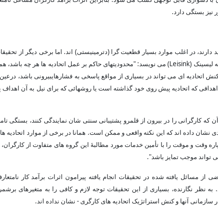
 نیز بستگی دارد.
د دارند، در اغلب موارد بسیار قطعیت گرا (دترمینیستی) اند. اما برخی دیگر از تحقیقا
ه لیسینک (
Leisink
) می نویسد: "محدودیتهای حاکم بر عمل اتحادیه ها هر چه باشد، ه
ش اتحادیه ای می تواند در بسیاری از مواقع پاسخی به فشارهایبیرونی باشد، درعین
اهدافی که اتحادیه پیش روی خود گذاشته است یا روشهائی که برای نیل به آن اهداف 
آن که کارگرانی را در بیرون از قلمرو پشتیبانی سنتی شان نمایندگی کنند، بستگی تام
دی نشان داده اند که این نکته واقعی و ممکن است. همانا در برخی از موارد اتحادیه ها 
اره وقت و موقت را با تأمین خدمات مورد مطالبۀ این گروه های متفاوت از کارگران،
ی تواند موجب تمایز باشد".
ز مسائل یافته شده در تحقیقات انجام یافته پیرامون اثرات برآمد کار نامتعار
به نظر نگارنده، بسیاری از این تحقیقات توجه لازم و کافی را به متغیرهای برشمر
ر سازمانی آنها و کنش استراتژیک اتحادیه های کارگری - نشان نداده اند.