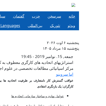
فتن به محتوای اصلی
خانه
سرسخن
حزب
گفتمان
سيا
ویدئو
تئوریک
بین‌المللی
 Languages
پنجشنبه ۶ اوت ۲۰۲۶
پنج‌شنبه ۱۵ مرداد ۱۴۰۵
استراتژیهای اتحاد
جمعه, 15. نوامبر 2019 - 19:45
استراتژیهای اتحادیه های کارگری معطوف به 
مرکز اسپانیائی مطالعات تخصصی در علوم اج
اِما سروینو
عواقب گسترش کار نامتعارف بر ظرفیت اتحادیه ها بر
کارگران: یک بازنگری انتقادی
عوامل نهادی و ساختار سازمانی اتحادیه ها
در امر تحلیل اثرات مشاغل نامتعارف بر ظرفیت اتحادیه