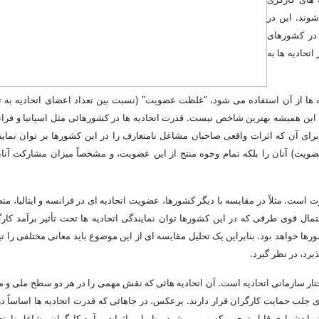
شوند. این در
 در کشورهای
اتحادیه ها به
یه ها از آن استفاده می شود، "غلظت عضویت" (نسبت بین تعداد اعضای اتحادیه به ت
ل این همیشه بهترین شاخص نیست. قدرت اتحادیه ها در کشورهائی مثل اسپانیا و فرا
 برای آن که اثرات واقعی صاحبان مشاغل نامتعارف را در این کشورها بر توان نمای
ضویت) آنان را بلکه تمام وجوه منتج از این عضویت، و مشخصاً میزان مشارکت آنا
ت است. مثلاً در مقایسه با دیگر کشورها، عضویت اتحادیه ای در فرانسه و ایتالیا، م
ال قوی طرقی که در این کشورها توان نمایندگی اتحادیه ها تحت تأثیر برآمد کار
ا خواهد بود. بنابراین یک تحلیل مقایسه ای از این موضوع باید معانی مختلفی را نی
یرد، در نظر گیرد.
تار سازمانی اتحادیه است. آن اتحادیه هائی که نقش مهمی را در هر دو سطح ملی و 
ی جلب حمایت کارگران قرار دارند. برعکس، در جاهائی که قدرت اتحادیه ها اساساً د
با دشواری قابل توجهی کسب می شود. بنابراین اثرات برآمد کارگران مشاغل نامت