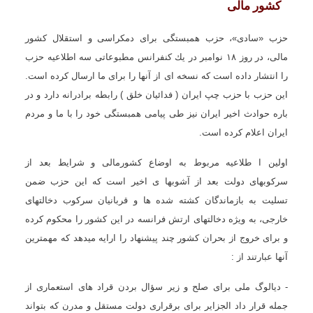
کشور مالى
حزب «سادى»، حزب همبستگى براى دمكراسى و استقلال کشور
مالى، در روز ١٨ نوامبر در یك كنفرانس مطبوعاتى سه اطلاعیه حزب
را انتشار داده است كه نسخه اى از آنها را براى ما ارسال كرده است.
این حزب با حزب چپ ایران ( فدائیان خلق ) رابطه برادرانه دارد و در
باره حوادث اخیر ایران نیز طى پیامى همبستگى خود را با ما و مردم
ایران اعلام كرده است.
اولین ا طلاعیه مربوط به اوضاع كشورمالى و شرایط بعد از
سركوبهاى دولت بعد از آشوبها ى اخیر است كه این حزب ضمن
تسلیت به بازماندگان كشته شده ها و قربانیان سركوب دخالتهاى
خارجى، به ویژه دخالتهاى ارتش فرانسه در این كشور را محكوم كرده
و براى خروج از بحران كشور چند پیشنهاد را ارایه میدهد كه مهمترین
آنها عبارتند از :
- دیالوگ ملى براى صلح و زیر سؤال بردن قراد هاى استعماری از
جمله قرار داد الجزایر براى برقرارى دولت مستقل و مدرن كه بتواند