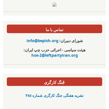
تماس با ما
شورای دبیران:
info@bepish.org
هیئت سیاسی - اجرائی حزب چپ ایران:
hse-2@leftpartyiran.org
جُنگ کارگری
نشریە هفتگی جنگ کارگری شمارە ٣٨٥