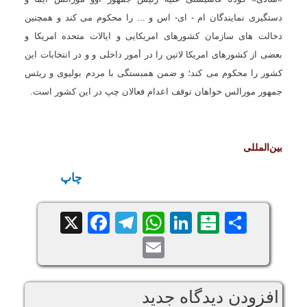
دستگیرى نمایندگان ام - اى- اس و ... را محكوم می كند و همچنین
دخالت هاى سازمان كشورهاى امریكایی و ایالات متحده امریكا و
بعضى از كشورهاى امریكا لاتین را در أمور داخلى و و در انتخابات این
كشور را محكوم می کند؛ و ضمن همبستگى با مردم بولیوى و ریئس
جمهور مورالس خواهان توقف اعدام فعالان چپ در این كشور است.
بین‌المللی
چاپ
Facebook
Telegram
WhatsApp
X
LinkedIn
Balatarin
Share
Email
افزودن دیدگاه جدید