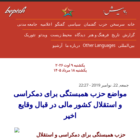
ن به محتوای اصلی
انه
سرسخن
حزب
گفتمان
سياسی
گفتگو
اعلاميه
جامعه مدنی
زارش
تاریخ
فرهنگ و هنر
دیدگاه
محیط زیست
ویدئو
تئوریک
ین‌المللی
Other Languages
درباره ما
آرشیو
یکشنبه ۹ اوت ۲۰۲۶
یکشنبه ۱۸ مرداد ۱۴۰۵
مواضع حزب همبستگى براى دمكراسى و استقلال 
جمعه, 22. نوامبر 2019 - 22:27
مواضع حزب همبستگى براى دمكراسى
و استقلال کشور مالى در قبال وقایع
اخیر
حزب همبستگى براى دمكراسى و استقلال