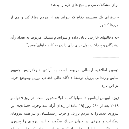
براى مشكلات مردم پاسخ هاى لازم را بدهد؛
- برقراى یك سیستم دفاع كه بتواند هم از مردم دفاع كند و هم از
مرزها كشور؛
-به دخالتهاى خارجى پایان داده و سرانجام مشكل مربوط به تعداد رأى
دهندگان و پرداخت پول براى رأى دادن به كاندیداهاى"معین".
----------------------
دومین اطلاعیه ارسالى مربوط است به آزادى «لولا»رئیس جمهور
سابق و زندانى برزیل توسط دادگاه عالى قضائی برزیل وموضع حزب
در این باره:
ژوزه لوییس ایناسیو دا سیلوا كه به لولا مشهور است، در روز ٩ نوامبر
٢٠١٩ بعد از ٥٨٠ روز (١٩ ماه) از زندان آزاد شد وحزب «سادى» این
پیروزى جدید را به مردم برزیل و حزب زحمتكشان و نیز همه نیروهای
دمكرات و مترقی در جهان تبریك میگوید و این پیروزى را پیروزى
همبستگى بین اللملى علیه یك كودتا قضائی میداند كه علیه رهبران