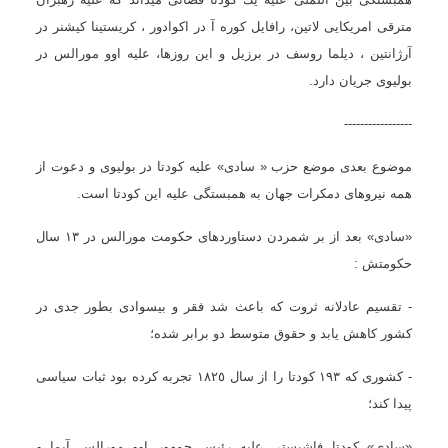
مترقى امریكایى لاتین، رافایل كوره آ در اكوادور ، كریستینا كیشنر در
آرژانتین ، دیلما روسف در برزیل و این روزها، علیه اوو مورالس در
بولیوى جریان دارد.
-----------------
موضوع بعدی موضع حزب « سادى» علیه كودتا در بولیوى و دعوت از
همه نیروهاى دمكرات جهان به همبستگى علیه این كودتا است.
«سادى» بعد از بر شمردن دستاوردهاى حكومت مورالس در ١٣ سال
حكومتش :
- تقسیم عادلانه ثروت كه باعث شد فقر و بیسوادى بطور جدى در
كشور كاهش یابد و حقوق متوسط دو برابر شده؛
- كشورى كه ١٩٣ كودتا را از سال ١٨٢٥ تجربه كرده بود ثبات سیاسى
پیدا كند؛
«سادی» كودتا فاشیستى علیه رئیس جمهور اوو مورالس آیما و