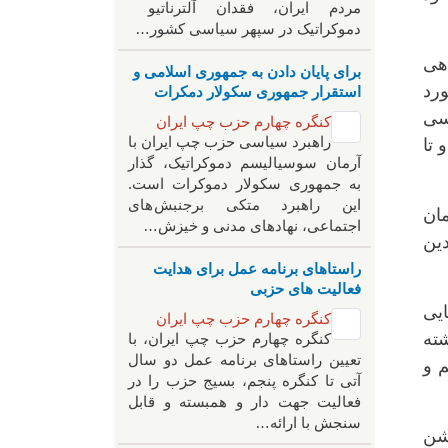
مردم ایران، فقدان آلترناتیو
دموکراتیک در سپهر سیاسی کشور…
اهی
برای پایان دادن به جمهوری اسلامی و
استقرار جمهوری سکولار دمکرات
رد
اسی
کنگره چهارم حزب چپ ایران
راهبرد سياسی حزب چپ ایران با
 تا
آرمان سوسیالیسم دموکراتیک، گذار
به جمهوری سکولار دموکرات است.
این راهبرد متکی برجنبش های
مان
اجتماعی، نهادهای مدنی و خیزش‌…
دین
راستاهای برنامه عمل برای هدایت
فعالیت های حزبی
ایی
کنگره چهارم حزب چپ ایران
شته
کنگره چهارم حزب چپ ایران، با
تعیین راستاهای برنامه عمل دو سال
م و
آتی تا کنگره پنجم، بسیج حزب را در
فعالیت جهت دار و همبسته و قابل
سنجش با ارائه…
وشن