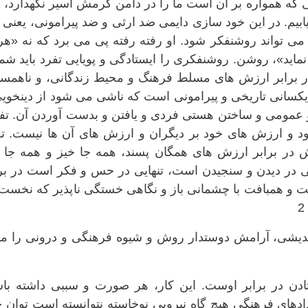
ونی که همواره بر آن است ما را در دامن گرمش اسیر نگهدارد، 
ابیم. در این خود سازی دایمی ضد ارثی و ضد پیرامونی، یعنی
 تواند روشنفکر شود. او رفته رفته پی می برد که نه «هر
اید»، روشن. روشنفکری را ایستادگی و پویایی تفرد باید شم
در برابر ارزش های مسلط فرهنگ و محیط زندگانی، و ناهمسا
یکسانی تاریخی و پیرامونی است که ناشی می شود از دینخوی
و عمومی و ساختن هستی فردی و یافتن و بدست آوردن آن. تفر
د و ارزش های خود بر دیگران و ارزش های آن ها نیست. تف
در برابر ارزش های همگان پسند، همه جا خیز و همه جا گ
هایی در دیدن و سنجیدن است، تنهایی در حس و فکر است در بر
و همبافت با چشمانی باز و نگاهی خستگی ناپذیر که نخست 
نیندیشی، آرامش دوستدار روش و شیوه فرهنگی و درونی را م
ادن در برابر اوست. این کار، هر صورت و سببی داشته باش
یدادهای فرهنگی هیچ گاه نیرویی نوخاسته نتوانسته است توان 