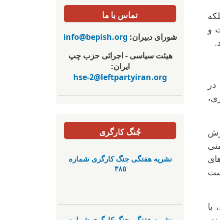
تماس با ما
که
 و
شورای دبیران:
info@bepish.org
.
هیئت سیاسی - اجرائی حزب چپ
ایران:
hse-2@leftpartyiran.org
در
ری،
جُنگ کارگری
رش
منی
نشریە هفتگی جنگ کارگری شمارە
های
٣٨٥
است
 با
نشریە هفتگی جنگ کارگری شمارە