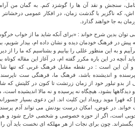
امل، سنجش و نقد آن ها را گوشزد کنم. به گمان من آرا
ه اش، که ناگزیر با گذشت زمان، در افکار عمومی درخشانتر
مان به جا خواهند گذارد.
ی توان بدین شرح خواند : «برای آنکه شاید ما از خواب خرگ
پیش در فرهنگ خودمان دیده و نشان داده ام، بیدار شویم، ب
م و به این منظور عللی را بیابیم و بشناسیم که ما را از دیر 
د آنچه در این باره مکرر گفته ام، در آغاز این مقاله کوتاه ب
م و آن این است : در نقطه مقابل فرهنگ غربی که تنها شاگ
نگ پرسنده و اندیشنده باشد، فرهنگ ما، فرهنگی ست ناپرسند
ی از بدو تبلور خود از زمان زرتشت تا کنون در کلیتش که ش
و دیدگاهها بشود، هیچگاه نه پرسیده و نه مالا اندیشیده است، 
] که قهرا موید رویداد این کلیت اند. این دعوی بسیار جسورانه
واند. در عوض، امکان درست بودنش می تواند آدم پرسنده
انه خوبی است، اگر از حوزه خصوصی و شخصی خارج شود و هر
گستراند. چون برای نجات از هر مهلکه ای نخست باید آن را 