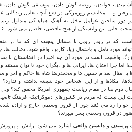
 آشامیدن، خواندن، روضه گوش دادن، موسیقی گوش دادن، فی
ن و ... مکانیسم روزمرگی در دفع آنچه تعادل زندگانی عا
در دور ساختن عوامل مخل به آهنگ هماهنگی متداول زیست
خت جانی این وابستگی از هیچ تناقضی، حاصل نمی شود. 2
است که در رودر رویی با مسائل پیچیده ای که ما در منط
ند مورد تامل و باحتمال زیاد کاربرد واقع شود. دخالت ها، 
زرگ واقعیت است در مورد آن چه اخیرا در افغانستان با بقد
اما چرا افغان ها، ایرانی ها و دیگران خود نا توان هستند و 
ها یا امثال صدام حسین ها و محمدرضا شاه ها حاکم و آمر و م
لاها، مکلاها و از این اشخاص خود شیفته نداشته و ندارد؟ 
سال دوم بقا در مقام ریاست جمهوری امریکا محقق کند؟ ولی 
لبکار؟ علت این نیست که مردم در کشورهای دموکراتیک، فرهنگ تابعی
ن خو را رد می کنند چون از قرون وسطی خارج و آزاده شده 
 هنوز در قرون وسطی بسر میبرند؟
ه
پرسیدن و دانستن واقعی
اشاره می شود. زایش و پرورش 