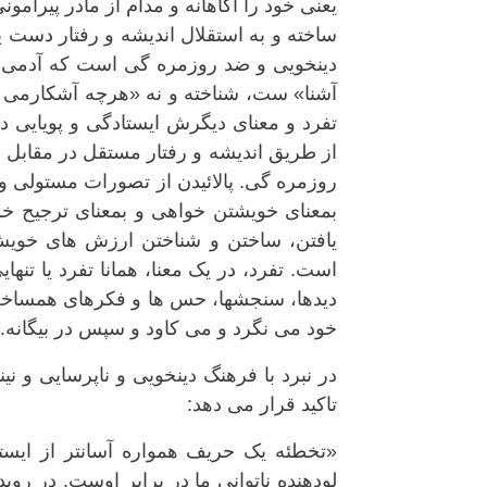
یعنی خود را آگاهانه و مدام از مادر پیرام
ساخته و به استقلال اندیشه و رفتار دست ی
دینخویی و ضد روزمره گی است که آدمی می
آشنا» ست، شناخته و نه «هرچه آشکارمی نم
تفرد و معنای دیگرش ایستادگی و پویایی 
از طریق اندیشه و رفتار مستقل در مقابل 
روزمره گی. پالائیدن از تصورات مستولی 
بمعنای خویشتن خواهی و بمعنای ترجیح خو
یافتن، ساختن و شناختن ارزش های خویش 
است. تفرد، در یک معنا، همانا تفرد یا تن
دیدها، سنجشها، حس ها و فکرهای همساخت 
خود می نگرد و می کاود و سپس در بیگانه. 2
در نبرد با فرهنگ دینخویی و ناپرسایی و 
تاکید قرار می دهد:
«تخطئه یک حریف همواره آسانتر از ایست
لودهنده ناتوانی ما در برابر اوست. در رو