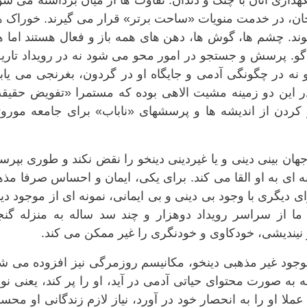
داری آنان با چنگ و دندان. تفاوت ها از میان برداشته می شو
جان، در خدمت منویات «ساحت برتر» قرار می گیرند. خوراک ه
. چشم ها، گوش ها، دهن های همه باز و فعال هستند اما ه
و. پرسش و جستجو در امور محو می شود نه در رویداد تاری
 در چگونگی آدمی و جایگاه او در گردون، بغرنجی می یابد 
در این دو زمینه مشیت الاهی بوده که مستمرا «تفویض حقیق
کردن از اندیشه ها و پرسشهای «ناباب» برای جامعه موروث
ن بینی دینی و یا غیردینی دینخو را نقض نکند و طوری بپرس
 ای به او القا می کند. برای یکی، ایمان و احساس صرفا مذ
 دیگری با وجود بی دینی و بی ایمانی، نمونه ای از موجود دی
ما از سراسر رویداد دوهزار و چند سد ساله به منزله گنجی
نیندیشی، خودکاوی و خودنگری را غیر ممکن می کند.
وجود غیر مذهبی دینخو، مکانیسم روزمرگی نیز افزوده می ش
به صورت محتوای حیاتی آدمی در آید، او را پر کند، یعنی ن
ملا او را به انحصار خود در آورد، نیاز لازم زندگانی او مح