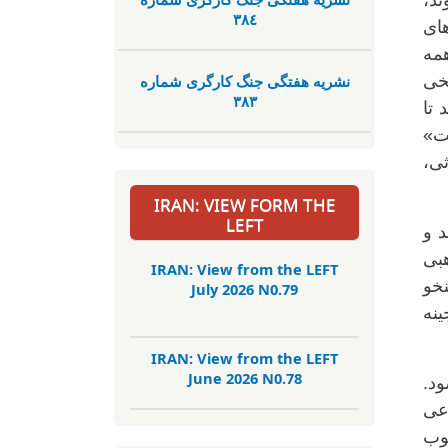
ند،
٣٨٤
ای
مه
نشریە هفتگی جنگ کارگری شمارە
خی
٣٨٣
تا
ت»
ی،
IRAN: VIEW FORM THE
LEFT
د و
هبی
IRAN: View from the LEFT
نخو
July 2026 N0.79
نه
IRAN: View from the LEFT
June 2026 N0.78
ود.
وعی
سوب