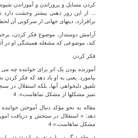
کردن مسايل و پروراندن و آموزاندن شیوه
... از این زور ذهنی بیشتر وحشت دارد تا
برافرازد، دینهای جهانی از سرکوبی آن لحظه
آرامش دوستدار، موضوع فکر کردن، برخی ا
کند، موضوعی که مشغله همیشگی او در آث
فکر کردن
آموزنده بودن یک اثر برای خواننده چه می ت
بیاموزد. یعنی به او ياد دهد که فکر کردن ن
تلفيق دلبخواهی آنها، بلکه استقلال در 
تمیز مشکلها از مشکل نماهاست». 4
مقاله به نحو مؤکد دنبال آموختن خوانند
دهد: « استقلال در سنجش و دریافت امو
مشکل نماهاست.» 4
در جای دیگر در باره تعریف اندیشیدن، این