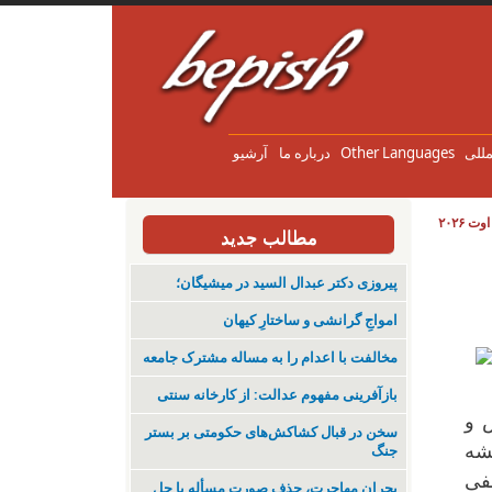
مللی
Other Languages
درباره ما
آرشیو
مطالب جدید
پیروزی دکتر عبدال السید در میشیگان؛
‌امواجِ گرانشی و ساختارِ کیهان
مخالفت با اعدام را به مساله مشترک جامعه
بازآفرینی مفهوم عدالت: از کارخانه سنتی
اش و
سخن در قبال کشاکش‌های حکومتی بر بستر
یشه
جنگ
سفی
بحران مهاجرت‌، حذف صورت مسأله یا حل