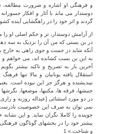
و فرهنگی او اشاره و ضرورت مطالعه، ت
دوستدار می ماند با آثار و افکار جسوران
گردند و اثر خود را در راهگشایی آینده کشور
از آرامش دوستدار، تز و حکم اصلی او را م
در بن بستی که من آن را نزدیک به سه دهه 
آنکه شاید در جست و جوی راهی به خارج برآیی
به این بن بست کشانده اند، می خواهم و بای
آخرین بار به تصریح و تاکید بیشتر بگوی
استقلال یافته یونانیان و مالا تنها فره
نیندیشنده و هرگز جز این نبوده است. یعن
جنبشها، فرقه ها، مکتبها، موضعها، نگرشها 
در دو مورد استثنائی [عبداله روزبه و رازی
نمی توان به صرف این خصوصیت نادرست خ
جوینده را کاملا نگران نماید. و این نش
بیشتر خود را در بخشهای گوناگون فرهنگی ب
و شناخت.» 1