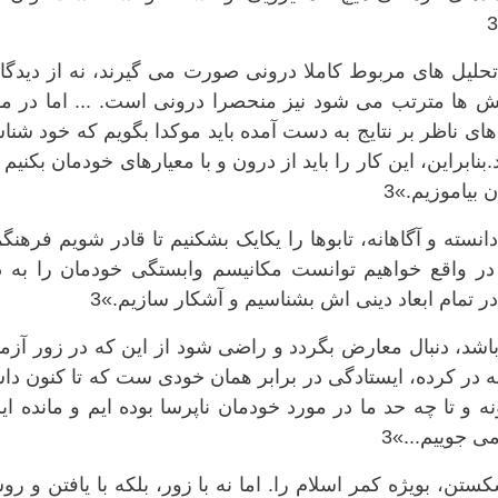
تحلیل های مربوط کاملا درونی صورت می گيرند، نه از دیدگ
 ها مترتب می شود نیز منحصرا درونی است. ... اما در مو
ای ناظر بر نتایج به دست آمده باید موکدا بگویم که خود شن
ابراین، این کار را بايد از درون و با معیارهای خودمان بکنیم و
 بیاموزیم.»3
ه دانسته و آگاهانه، تابوها را یکایک بشکنیم تا قادر شویم فرهنگ
یق در واقع خواهیم توانست مکانیسم وابستگی خودمان را به 
در تمام ابعاد دینی اش بشناسیم و آشکار سازیم.»3
اشد، دنبال معارض بگردد و راضی شود از این که در زور آزم
 در کرده، ایستادگی در برابر همان خودی ست که تا کنون دا
ه و تا چه حد ما در مورد خودمان ناپرسا بوده ایم و مانده ای
 جوییم...»3
 بویژه کمر اسلام را. اما نه با زور، بلکه با يافتن و ر