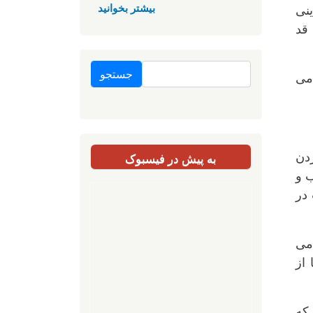
بیشتر بخوانید
نی
 قد
جستجو
می
به پیش در فیسبوک
ردن
ب و
در
می
از
 که