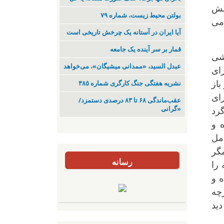
مش
بولتن محیط زیست، شماره ۷۹
 می
آیا ایران در آستانه یک چرخش تاریخی است
قمار بر سر آینده یک جامعه
وشی
عبدل السید، «ممدانی میشیگان»، می‌خواهد
رای
باز
نشریە هفتگی جنگ کارگری شمارە ٣٨٥
رای
عقب‌ماندگی ۶۸ تا ۸۳ درصدی دستمزد/
«گرانی
رد
ه و
امل
مگر
رسانه
 را
 و
چه
دید