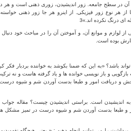
 آن در سطح جامعه. زور اندیشيدن، زوری ذهنی است و هر دی
 از هر نوع زور فيزیکی. از اینرو هر جا زور ذهنی خواسته
 ای درنگ نکرده اند.»3
ز لوازم و موانع آن، و آموختن آن را در مباحث خود دنبال 
ارش بوده است.
واند باشد؟ «به این که ضمنا بکوشد به خواننده بردبار فکر ک
ه بازگويی و باز نویسی خوانده ها و یاد گرفته هاست و نه ترکی
سنجش و دریافت امور و طبعا بدست آوردن شم و شيوه درست 
ه به اندیشیدن است. براستی اندیشیدن چیست؟ مقاله جواب 
ر و طبعا بدست آوردن شم و شیوه درست در تمیز مشکل ها 
 برداشت را می توانیم انجام دهیم : « یعنی هیچگاه نفهمیدیم