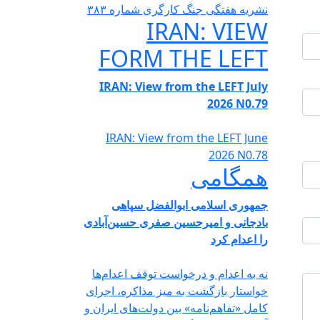
نشریە هفتگی جنگ کارگری شمارە ٣٨٣
IRAN: VIEW
FORM THE LEFT
IRAN: View from the LEFT July
2026 N0.79
IRAN: View from the LEFT June
2026 N0.78
همگامی
جمهوری اسلامی ابوالفضل سپاهی
بادجانی و امیرحسین صفری حسین‌آبادی
را اعدام کرد
نه به اعدام و درخواست توقف اعدام‌ها
خواستار بازگشت به میز مذاکره، اجرای
کامل «تفاهم‌نامه» بین دولت‌های ایران و