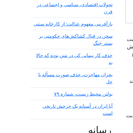
تحولات اقتصادی، سیاسی و اجتماعی در
قرن
بازآفرینی مفهوم عدالت: از کارخانه سنتی
سخن در قبال کشاکش‌های حکومتی بر
است
بستر جنگ
بش
حذف کار پیمانی کی در متن بودە کە حالا
بە
بحران مهاجرت‌، حذف صورت مسأله یا
هزار و ۳۲۱ نفر واجد
حل
بولتن محیط زیست، شماره ۷۹
آیا ایران در آستانه یک چرخش تاریخی
است
قابت
رسانه