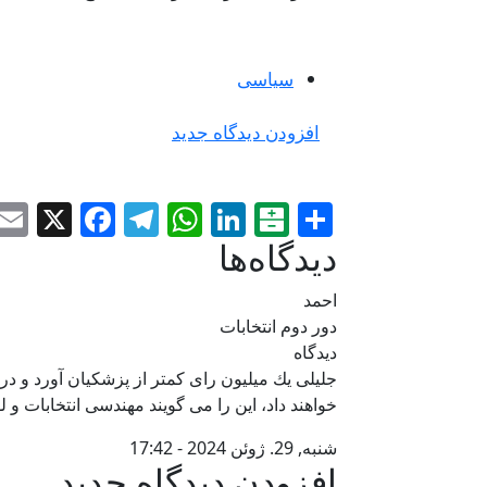
سياسی
افزودن دیدگاه جدید
ebook
elegram
WhatsApp
X
LinkedIn
Balatarin
Share
دیدگاه‌ها
احمد
دور دوم انتخابات
دیدگاه
جليلى يك ميليون راى كمتر از پزشكيان آورد و در
خواهند داد، اين را مى گويند مهندسى انتخابات و 
شنبه, 29. ژوئن 2024 - 17:42
افزودن دیدگاه جدید