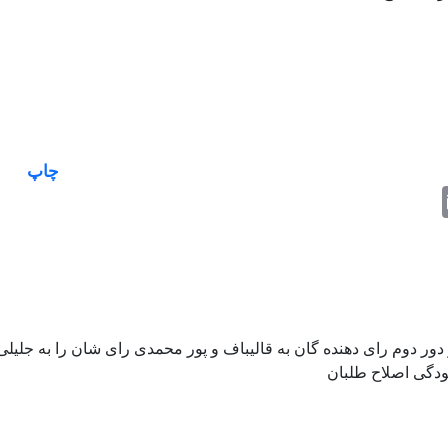
چاپ
Email
Fac
T
 دور دوم راى دهنده گان به قاليباف و پور محمدى راى شان را به جليلى
لودگى اصلاح طلبان