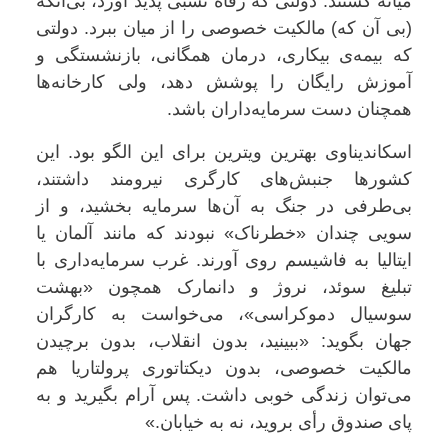
میانه گشتند: دولتی که رفاه نسبی پدید آورد، بی‌آنکه
(بی آن که) مالکیت خصوصی را از میان ببرد. دولتی
که بیمه‌ی بیکاری، درمان همگانی، بازنشستگی و
آموزش رایگان را پوشش دهد، ولی کارخانه‌ها
همچنان دست سرمایه‌داران باشد
.
اسکاندیناوی بهترین ویترین برای این الگو بود. این
کشورها جنبش‌های کارگری نیرومند داشتند،
بی‌طرفی در جنگ به آن‌ها سرمایه بخشید، و از
سویی چندان «خطرناک» نبودند که مانند آلمان یا
ایتالیا به فاشیسم روی آورند. غرب سرمایه‌داری با
تبلیغ سوئد، نروژ و دانمارک همچون «بهشت
سوسیال دموکراسی»، می‌خواست به کارگران
جهان بگوید: «ببینید، بدون انقلاب، بدون برچیدن
مالکیت خصوصی، بدون دیکتاتوری پرولتاریا هم
می‌توان زندگی خوبی داشت. پس آرام بگیرید و به
پای صندوق رأی بروید، نه به خیابان
.»