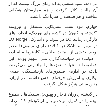
می‌دهد. سود صنعتی به اندازه‌ای بزرگ نیست که از
آن مالیات کلان گرفت و هم بیمارستان همگانی
ساخت و هم صنعت را سرپا نگه داشت
.
چهارم: نبود سنت سندیکایی مستقل و نیرومند
(گذشته و اکنون). در کشورهای نوردیک، اتحادیه‌های
کارگری
(
مانند
LO
در سوئد و دانمارک،
LO Norge
در نروژ، و
SAK
در فنلاند
)
دارای میلیون‌ها عضو
بودند. بخشی از «مثلث طلایی» (کارفرما – اتحادیه
– دولت) در سیاست‌گذاری ملی سهیم بودند. این
اتحادیه‌ها نه تنها دستمزدها را چانه‌زنی می‌کردند،
بل‌که در اداره‌ی صندوق‌های بازنشستگی، بیمه‌ی
بیکاری و آموزش حرفه‌ای نقش داشتند. در ایران،
چنین سنتی هرگز شکل نگرفت
.
در گذشته (دوران قاجار و پهلوی)، سندیکاها یا ممنوع
بودند یا در کنترل دولت و پس از کودتای ۲۸ مرداد،