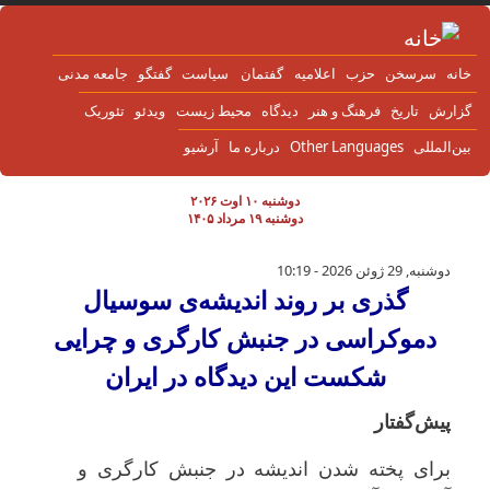
 به محتوای اصلی
نه
سرسخن
حزب
اعلاميه
گفتمان
سياست
گفتگو
جامعه مدنی
زارش
تاریخ
فرهنگ و هنر
دیدگاه
محیط زیست
ویدئو
تئوریک
ن‌المللی
Other Languages
درباره ما
آرشیو
دوشنبه ۱۰ اوت ۲۰۲۶
دوشنبه ۱۹ مرداد ۱۴۰۵
گذری بر روند اندیشه‌ی سوسیال دموکراسی در 
دوشنبه, 29 ژوئن 2026 - 10:19
گذری بر روند اندیشه‌ی سوسیال
دموکراسی در جنبش کارگری و چرایی
شکست این دیدگاه در ایران
پیش‌گفتار
برای پخته شدن اندیشه در جنبش کارگری و