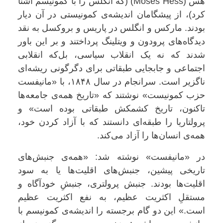
هس
(Moses Hess)
(که انگلس را با کمونیسم آشنا
کرد)، از پیشگامان اندیشه‌ی کمونیستی در آن دیار
بودند. مارکس و انگلس در پاریس و بروکسل به نقد
دیدگاه‌های پرودون و ویتلینگ پرداختند و بر این باور
شدند که نه یک انقلاب سیاسی، بل‌که انقلابی
اجتماعی و جابجایی طبقاتی برای دگرگونی ریشه‌ای
ناگزیر است. سرانجام در سال ۱۸۴۸، با «مانیفست
حزب کمونیست» نوشتند که «تاریخ همه‌ی جامعه‌ها
تاکنون، تاریخ کشمکش طبقاتی بوده است» و
پرولتاریا را طبقه‌ای دانستند که با آزاد کردن خود،
همه‌ی انسان‌ها را آزاد می‌کند
.
در «مانیفست» نوشته شد: «همه‌ی جنبش‌های
تاریخی پیشین، جنبش‌های اقلیت‌ها یا به سود
اقلیت‌ها بودند. جنبش پرولتری، جنبشِ خودآگاه و
مستقلِ اکثریت عظیم، به نفع اکثریت عظیم
است.» این دو گام برجسته را اندیشه‌ی کمونیسم با