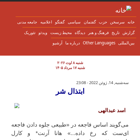
ن به محتوای اصلی
انه
سرسخن
حزب
گفتمان
سياسی
گفتگو
اعلاميه
جامعه مدنی
زارش
تاریخ
فرهنگ و هنر
دیدگاه
محیط زیست
ویدئو
تئوریک
ین‌المللی
Other Languages
درباره ما
آرشیو
شنبه ۸ اوت ۲۰۲۶
شنبه ۱۷ مرداد ۱۴۰۵
ابتذال شر
سه‌شنبه, 14. ژوئن 2022 - 23:08
ابتذال شر
اسد عبدالهی
می‌گویند اساس فاجعه در «طبیعی جلوه دادن فاجعه
ای‌ست که رخ داده...» هانا آرنت* و کارل