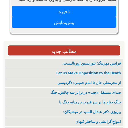
مطالب جدید
فرانس مهرینگ؛ تئوریسین ژورنالیست،
Let Us Make Opposition to the Death
از محرمعلی خان تا امام خمینی؛ دگردیسی
صدای مستقل «چپ» در برابر سه چالش: جنگ
جنگ جناح ها بر سر قدرت د رمیانە جنگ با
پیروزی دکتر عبدال السید در میشیگان؛
‌امواجِ گرانشی و ساختارِ کیهان