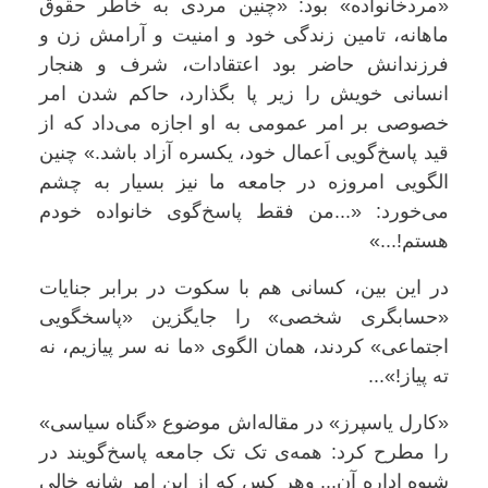
«مردخانواده» بود: «چنین مردی به خاطر حقوق
ماهانه، تامین زندگی خود و امنیت و آرامش زن و
فرزندانش حاضر بود اعتقادات، شرف و هنجار
انسانی خویش را زیر پا بگذارد، حاکم شدن امر
خصوصی بر امر عمومی به او اجازه می‌داد که از
قید پاسخ‌گویی ا
عمال خود، یکسره آزاد باشد.» چنین
الگویی امروزه در جامعه ما نیز بسیار به چشم
می‌خورد: «...من فقط پاسخ‌گوی خانواده خودم
هستم!...»
در این بین، کسانی هم با سکوت در برابر جنایات
«حسابگری شخصی» را جایگزین «پاسخگویی‌
اجتماعی» کردند، همان الگوی «ما نه سر پیازیم، نه
ته پیاز!»...
«کارل یاسپرز» در مقاله‌اش موضوع «گناه سیاسی»
را مطرح کرد: همه‌ی تک تک جامعه پاسخ‌گویند در
شیوه اداره آن... وهر کس که از این امر شانه خالی