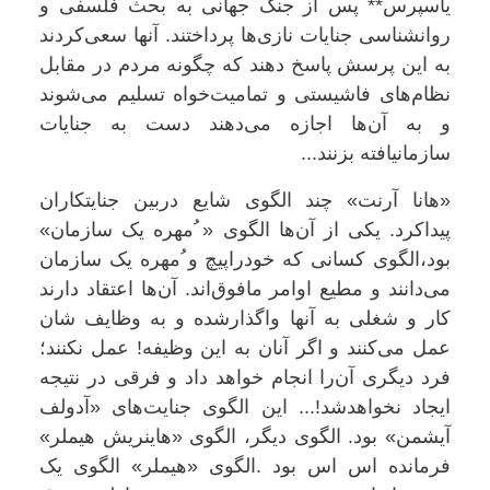
یاسپرس** پس از جنگ جهانی به بحث فلسفی و
روانشناسی جنایات نازی‌ها پرداختند. آنها سعی‌کردند
به این پرسش پاسخ‌ دهند که چگونه مردم در مقابل
نظام‌های فاشیستی و تمامیت‌خواه تسلیم می‌شوند
و به آن‌ها اجازه می‌دهند دست به جنایات
سازمانیافته بزنند...
«هانا آرنت» چند الگوی شایع دربین جنایتکاران
پیداکرد. یکی از آن‌ها الگوی «
ُ
مهره‌ یک‌ سازمان»
بود،الگوی کسانی که خودراپیچ و
ُ
مهره یک سازمان
می‌دانند و مطیع اوامر مافوق‌اند. آن‌ها اعتقاد دارند
کار و شغلی به آنها واگذارشده و به وظایف شان
عمل می‌کنند و اگر آنان به این وظیفه! عمل نکنند؛
فرد دیگری آن‌را انجام خواهد داد و فرقی در نتیجه
ایجاد نخواهدشد!... این الگوی جنایت‌های «آدولف
آیشمن» بود. الگوی دیگر، الگوی «هاینریش هیملر»
فرمانده اس اس بود .الگوی «هیملر» الگوی یک