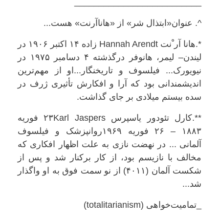
__________________________
^. عنوان«ابتذال شر» از «هاناآرنت» هست...
*.هانا آر
ْ
نت
Hannah Arendt
زاده ۱۴ اکتبر ۱۹۰۶ در
لیندن– لیمر، هانوفر درگذشته ۴ دسامبر ۱۹۷۵ در
نیویورک... فیلسوف و تاریخنگار...او از مهم‌ترین
اندیشمندانی بود که آرا و افکارش تأثیری ژرف در
سده بیستم میلادی بر جای گذاشت.
**.کارل تئودور یاسپرس
Karl Jaspers
۲۳
فوریه
۱۸۸۳ – ۲۶ فوریه ۱۹۶۹روانپزشک و فیلسوف
آلمانی ... در نهضت نازی به علت اظهار افکاری که
مخالف با نازیسم بود، از کار برکنار شد و پس از
شکست آلمان (۴۰۱۱) از نو س
مت فوق به او واگذار
شد...
_تمامیت‌خواهی (
totalitarianism
)