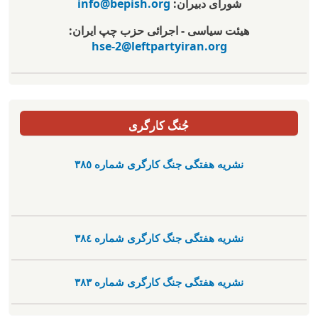
شورای دبیران:
info@bepish.org
هیئت سیاسی - اجرائی حزب چپ ایران:
hse-2@leftpartyiran.org
جُنگ کارگری
نشریە هفتگی جنگ کارگری شمارە ٣٨٥
نشریە هفتگی جنگ کارگری شمارە ٣٨٤
نشریە هفتگی جنگ کارگری شمارە ٣٨٣