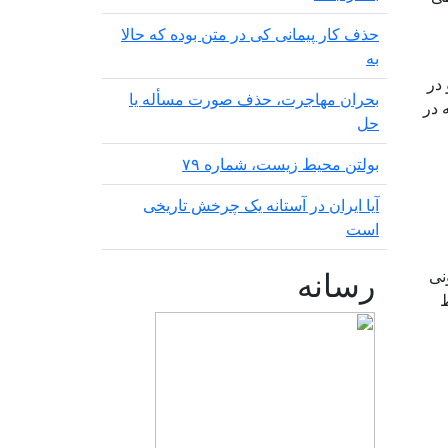
حذف کار پیمانی کی در متن بودە کە حالا
بە
 در
بحران مهاجرت‌، حذف صورت مسأله یا
 در
حل
بولتن محیط زیست، شماره ۷۹
آیا ایران در آستانه یک چرخش تاریخی
است
رسانه
نی
ط