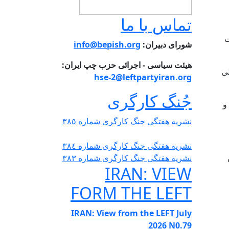
تماس با ما
ت
شورای دبیران:
info@bepish.org
هیئت سیاسی - اجرائی حزب چپ ایران:
لی
hse-2@leftpartyiran.org
جُنگ کارگری
و
نشریە هفتگی جنگ کارگری شمارە ٣٨٥
نشریە هفتگی جنگ کارگری شمارە ٣٨٤
نشریە هفتگی جنگ کارگری شمارە ٣٨٣
IRAN: VIEW
FORM THE LEFT
IRAN: View from the LEFT July
2026 N0.79