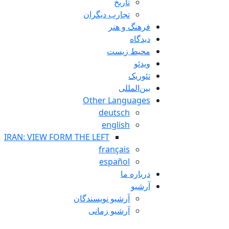
تاريخ
تجارب ديگران
فرهنگ و هنر
دیدگاه
محیط زیست
ویدئو
تئوریک
بین‌المللی
Other Languages
deutsch
english
IRAN: VIEW FORM THE LEFT
français
español
درباره ما
آرشیو
آرشیو نویسندگان
آرشیو زمانی