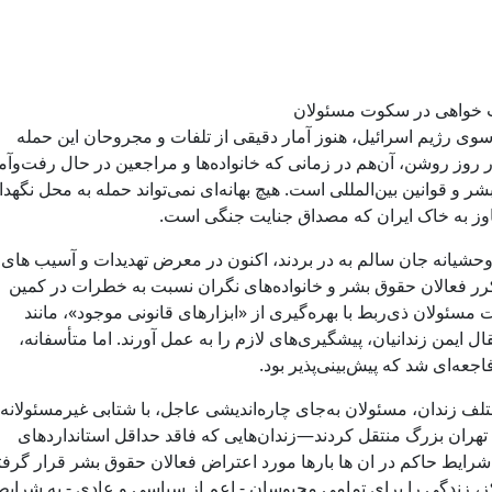
ی در خطر است- فریاد عدا
ت خواهی در سکوت مسئولان
 سوی رژیم اسرائیل، هنوز آمار دقیقی از تلفات و مجروحان این حمله
 روز روشن، آن‌هم در زمانی که خانواده‌ها و مراجعین در حال رفت‌وآم
ر و قوانین بین‌المللی است. هیچ بهانه‌ای نمی‌تواند حمله به محل نگهد
 تجاوز به خاک ایران که مصداق جنایت جنگی است.
 وحشیانه جان سالم به در بردند، اکنون در معرض تهدیدات و آسیب های
کرر فعالان حقوق بشر و خانواده‌های نگران نسبت به خطرات در کمین
 مسئولان ذی‌ربط با بهره‌گیری از «ابزارهای قانونی موجود»، مانند
یمن زندانیان، پیشگیری‌های لازم را به عمل آورند. اما متأسفانه،
عه‌ای شد که پیش‌بینی‌پذیر بود.
ف زندان، مسئولان به‌جای چاره‌اندیشی عاجل، با شتابی غیرمسئولانه
 تهران بزرگ منتقل کردند—زندان‌هایی که فاقد حداقل استانداردهای
 شرایط حاکم در ان ها بارها مورد اعتراض فعالان حقوق بشر قرار گرفته
اکز، زندگی را برای تمامی محبوسان - اعم از سیاسی و عادی - به شرای