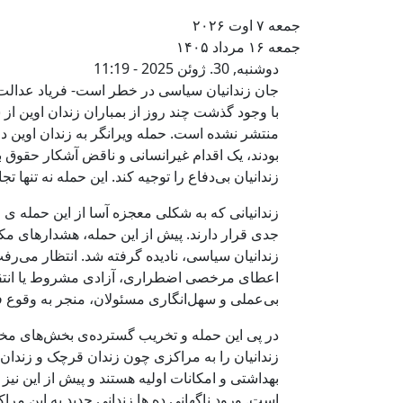
جمعه ۷ اوت ۲۰۲۶
جمعه ۱۶ مرداد ۱۴۰۵
جان زندانیان سیاس
دوشنبه, 30. ژوئن 2025 - 11:19
جان زندانیان سیاسی در خطر است- فریاد عدال
با وجود گذشت چند روز از بمباران زندان اوین از
منتشر نشده است. حمله ویرانگر به زندان اوین در
بودند، یک اقدام غیرانسانی و ناقض آشکار حقوق بش
زندانیان بی‌دفاع را توجیه کند. این حمله نه تنها
زندانیانی که به شکلی معجزه آسا از این حمله ی
جدی قرار دارند. پیش از این حمله، هشدارهای م
زندانیان سیاسی، نادیده گرفته شد. انتظار می‌رفت
اعطای مرخصی اضطراری، آزادی مشروط یا انتقال ا
بی‌عملی و سهل‌انگاری مسئولان، منجر به وقوع فاج
در پی این حمله و تخریب گسترده‌ی بخش‌های مختل
زندانیان را به مراکزی چون زندان‌ قرچک و زندان
بهداشتی و امکانات اولیه هستند و پیش از این نیز
است. ورود ناگهانی ده ها زندانی جدید به این مر