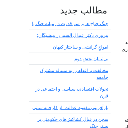
مطالب جدید
لت خواهی در سکوت مسئولا
جنگ جناح ها بر سر قدرت د رمیانە جنگ با
پیروزی دکتر عبدال السید در میشیگان؛
د
‌امواجِ گرانشی و ساختارِ کیهان
اری
بی‌ثباتان بخش دوم
مخالفت با اعدام را به مساله مشترک
جامعه
تحولات اقتصادی، سیاسی و اجتماعی در
قرن
بازآفرینی مفهوم عدالت: از کارخانه سنتی
سخن در قبال کشاکش‌های حکومتی بر
‌
بستر جنگ
طی