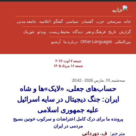
ن به محتوای اصلی
انه
سرسخن
حزب
گفتمان
سياسی
گفتگو
اعلاميه
جامعه مدنی
زارش
تاریخ
فرهنگ و هنر
دیدگاه
محیط زیست
ویدئو
تئوریک
ین‌المللی
Other Languages
درباره ما
آرشیو
جمعه ۷ اوت ۲۰۲۶
جمعه ۱۶ مرداد ۱۴۰۵
حساب‌های جعلی، «لایک»ها و شاه ایران: جنگ د
سه‌شنبه, 10. مارس 2026 - 20:42
حساب‌های جعلی، «لایک»ها و شاه
ایران: جنگ دیجیتال در سایه اسرائیل
علیه جمهوری اسلامی
پرونده ما برای درک کامل اعتراضات و سرکوب خونین بسیج
مردمی در ایران
مترجم:
ف. دوردانی