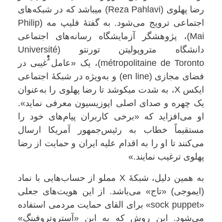
رضا پهلوی (Reza Pahlavi) میباشد که در شبکه‌های
اجتماعی ترویج می‌شود. به گفتهٔ فلیپ مه (Philip
Mai)، پژوهشگر آزمایشگاه رسانه‌های اجتماعی
دانشگاه متروپولیتن تورنتو (Université
métropolitaine de Toronto)، یک «عامل ٌُْٰٰٰغیبی در
فضای مجازی (en line) و به‌ویژه در شبکهٔ اجتماعی
ایکس X، به شدت میکوشد تا رضا پهلوی را به‌عنوان
یک چهره و صدای اصلی اپوزیسیون معرفی نماید».
او می‌افزاید که «برخی کاربران پیام‌های خود را
مستقیماً خطاب به رئیس‌جمهور آمریکا ارسال
می‌کنند تا او را به اقدام علیه ایران و حمایت از رضا
پهلوی ترغیب نمایند.»
به همین دلیل، شبکهٔ X مملو از حساب‌هایی با نماد
(ایموجی) «تاج» می‌باشد. از این‌ هویت‌های جعلی
«sock puppet» برای القای حمایت مردمی استفاده
می‌شود. این روش که به ابن «آستروتروفینگ»