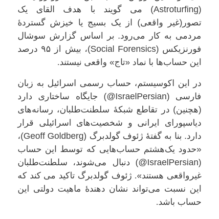
(Astroturfing) می گویند با هدف القای یک
تصور(غیر واقعی) از یک بسیج یا خیزش گستردهٔ
مردمی به کار می‌رود. بر اساس گزارش سوشال
فورنزیکس (Social Forensics)، بیش از ۹۵ درصد
این حساب‌ها با نماد «تاج» واقعی نیستند.
در این اکوسیستم، حساب رسمی اسرائیل به زبان
فارسی (IsraelPersian@) جایگاه ساختاری دارد
(هچنین) در تقاطع شبکهٔ سلطنت‌طلبان، رسانه‌های
دیاسپورای ایرانی و شخصیت‌های اسرائیلی قرار
دارد. بنا به گفتهٔ ژئوف گولدبرگ (Geoff Goldberg)،
«حدود یک‌هشتم حساب‌هایی که توسط این حساب
(IsraelPersian@) دنبال می‌شوند، سلطنت‌طلبان
غیرواقعی هستند». ژئوف گولدبرگ تاکید می کند که
این نسبت می‌تواند نشان ‌‌دهندهٔ ماهیت دولتی این
حساب باشد.