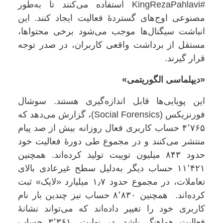
#KingRezaPahlavi استفاده می‌کنند تا به‌طور
مصنوعی اوج‌های گستردهٔ فعالیت ایجاد کنند. این
انباشت سیگنال‌ها موجب می‌شود برخی محتواها،
مستقل از برداشت واقعی کاربران، در صدر توجه
قرار گیرند.
«دیپلماسی الگوریتمی»
این پویایی‌ها قابل اندازه‌گیری هستند. سوشال
فورنزیکس (Social Forensics)، گزارش می‌دهد که
۴٬۷۶۵ حساب کاربری فعال روزانه بیش از صد پیام
منتشر می‌کنند و در مجموع طی دورهٔ فعالیت خود
حدود ۸۴۳ میلیون توییت تولید کرده‌اند. همچنین
۱۱٬۴۲۱ حساب دیگر به‌دلیل سطح غیرعادی بالای
تعاملات، در مجموع حدود ۱٫۷ میلیارد «لایک» ثبت
کرده‌اند. همچنین ۸٬۸۳۰ حساب نیز چندین بار نام
کاربری خود را تغییر داده‌اند که می‌تواند نشانهٔ
فعالیت هماهنگ باشد. در نهایت، ۳٬۳۶۱ حساب