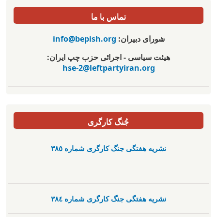
تماس با ما
شورای دبیران:
info@bepish.org
هیئت سیاسی - اجرائی حزب چپ ایران:
hse-2@leftpartyiran.org
جُنگ کارگری
نشریە هفتگی جنگ کارگری شمارە ٣٨٥
نشریە هفتگی جنگ کارگری شمارە ٣٨٤