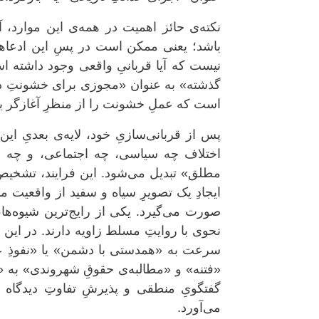
نکته‌ی حائز اهمیت در همه‌ی این موارد، 
باشد؛ یعنی ممکن است در پسِ این ادعاها،
نیست که آیا قربانیِ واقعی وجود داشته اس
گذشته» به عنوان «مجوزی برای خشونتِ در حا
است که عملِ خشونت را از منظرِ آغازگر بو
پس از قربانی‌سازیِ خود، لایه‌ی بعدیِ ا
اختلاف چه سیاسی، چه اجتماعی، و چه اقت
مطلق» تبدیل می‌شود. این فرایند، تشخیصِ
ایجادِ یک تصویرِ سیاه و سفید از واقعیت من
صورت می‌گیرد. یکی از رایج‌ترین شیوه‌ها،
نحوی با روایتِ مسلط زاویه دارند. در این ن
سرعت به «همدستی با دشمن» یا «نفوذِ عناص
«فتنه» و «مطالبه‌ی حقوقِ شهروندی» به «د
گفتگویِ منطقی و پذیرشِ تفاوتِ دیدگاه را
می‌آورد.