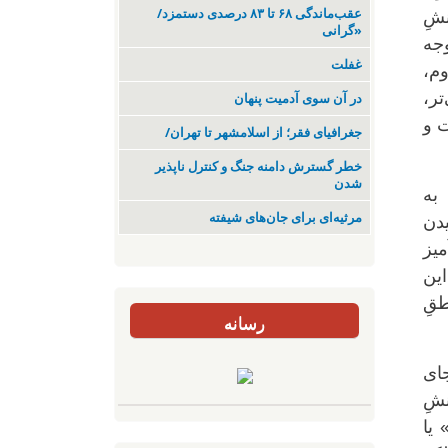
عقب‌ماندگی ۶۸ تا ۸۳ درصدی دستمزد/
شِ
«گرانی
وجه
غفلت
وم،
ر،
در آن سوی آدمیت پنهان
ت و
جغرافیای فقر؛ از اسلامشهر تا تهران/
خطر گسترش دامنه جنگ و کنترل ناپذیر
شدن
به
مرثیه‌ای برای جان‌های شیفته
دن
میز
این
قِ
رسانه
جای
نشِ
 یا