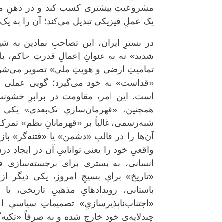
مشروعیتِ بیشتری کسب کند و در ذهنِ م
یک عملِ فیزیکی تبدیل می‌کند؛ آن را به یک 
در بسترِ ایران، این تصاحبِ نمادین به ش
شدید» نه به عنوانِ اِعمالِ قدرتِ حاکم، 
تمامیتِ ارضی و هویتِ ملی» تصویر می‌شو
«قداست» به خود می‌گیرد؛ گویی عملی ا
است. این امر، مقاومت در برابرِ خشونت 
همچنین، «قهرمان‌سازیِ تک‌بعدی» یکی ا
شبه‌رسمی، غالباً بر «قهرمانانِ نظم» تمرکز
آن‌ها را در قالبِ «دشمن» یا «فتنه‌گر» با
واقعیِ خود را یعنی تواناییِ آن در ایجادِ در
انسانی، به بستری برای برجسته‌سازی قه
«تاریخ» برایِ بسیجِ امروز، یکی دیگر از 
باستانی، رویدادهایِ مذهبیِ تاریخی، یا 
«اجتناب‌ناپذیرسازیِ» تصمیماتِ سیاسیِ ا
چندلایه‌یِ خود خارج شده و به صرفاً «تکیه‌