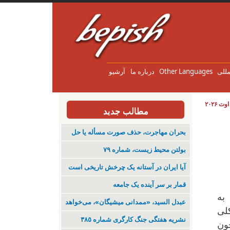
مللی
Other Languages
درباره ما
آرشیو
مطالب جدید
بحران مهاجرت‌، حذف صورت مسأله یا حل
بولتن محیط زیست، شماره ۷۹
آیا ایران در آستانه یک چرخش تاریخی است
قمار بر سر آینده یک جامعه
به
عبدل السید، «ممدانی میشیگان»، می‌خواهد
لی
نشریە هفتگی جنگ کارگری شمارە ٣٨٥
چون