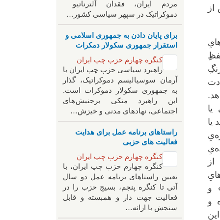
مردم ایران، فقدان آلترناتیو
از
دموکراتیک در سپهر سیاسی کشور…
برای پایان دادن به جمهوری اسلامی و
ایِ
استقرار جمهوری سکولار دمکرات
فظِ
کنگره چهارم حزب چپ ایران
گِ
راهبرد سياسی حزب چپ ایران با
آرمان سوسیالیسم دموکراتیک، گذار
دت
به جمهوری سکولار دموکرات است.
د.
این راهبرد متکی برجنبش های
یا
اجتماعی، نهادهای مدنی و خیزش‌…
 یا
راستاهای برنامه عمل برای هدایت
‌یِ
فعالیت های حزبی
‌یِ
کنگره چهارم حزب چپ ایران
از
کنگره چهارم حزب چپ ایران، با
ایِ
تعیین راستاهای برنامه عمل دو سال
آتی تا کنگره پنجم، بسیج حزب را در
» و
فعالیت جهت دار و همبسته و قابل
ه و
سنجش با ارائه…
این