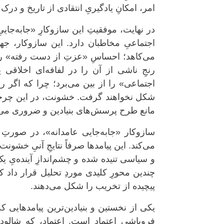
امر، امکانِ یادگیریِ انتقادی از تاریخ و در
در نهایت، موفقیتِ این سازوکارِ «جابه‌جایی
اجتماعیِ مخاطبان دارد. این سازوکار، جه
می‌کاهد؛ احساسِ «عزتِ از دست رفته» را 
رنجِ ناشی از آن را در لفافه‌ای اخلاقی یا
اجتماعی» را از بین می‌برد؛ چرا که اگر ریش
شکل نخواهند گرفت. خشونت، در این چرخه، ن
مانع طرح پرسش‌های بنیادین و ضروری می‌
سازوکار «جابه‌جایی عامدانه»، در صورتِ م
می‌کند. این پیامدها صرفاً نتایجِ آنیِ خشونت
و سیاسی تنیده شده و چشم‌اندازِ آینده‌یِ ی
چندین محورِ کلیدی موردِ تحلیل قرار داد ک
پیچیده از تخریب را شکل می‌دهند.
یکی از نخستین و بنیادین‌ترین پیامدهایی که 
فروپاشیِ اعتماد است. اعتماد، که شالوده