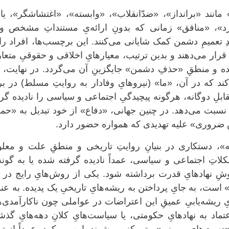
انند «برانداز»، «ضدّانقلاب»، «وابسته»، «اغتشاشگر»، یا
د»، «منافق» زمانی که بدونِ ارائه‌یِ مستنداتِ مشخص و 
دِ تعمیمِ دشمن کمک شایانی می‌کنند. این برچسب‌ها، افراد را
 قرار می‌دهند و بدین ترتیب، معیارهایِ اخلاقی و حقوقیِ متع
ه و منطقِ «حذفِ دشمن» جایگزینِ آن می‌گردد. در نهایت، 
ند که در آن، «ما» (نیروهایِ وفادار به روایتِ مسلط) در برا
قابلِ دوگانه، هرگونه پیچیدگیِ اجتماعی و سیاسی را نادیده گر
نسبت می‌دهد. در چنین جهانی، «دفاع» از خود تبدیل به «حم
روری» علیه تهدیدی که همواره حضور دارد.
ه»، دستکاری در بنیانِ روایتِ تاریخی و منطقِ علت و معل
لاتِ اجتماعی و سیاسی، عمداً نادیده گرفته شده یا به گونه
ِ نهادهایِ قدرت برداشته شود. یکی از روش‌هایِ رایج در ا
» است، به جایِ پرداختن به ریشه‌هایِ تاریخیِ یک پدیده. به عن
یِ ریشه‌یابیِ عمیقِ این اعتراضات در عواملی چون ناکارآمدی‌ه
عتماد به نهادهایِ حکومتی، یا سیاست‌هایِ کلانِ دهه‌هایِ گذش