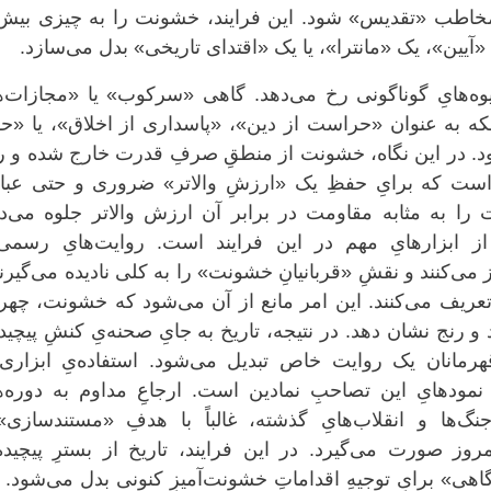
خاطب «تقدیس» شود. این فرایند، خشونت را به چیزی بیش 
«آیین»، یک «مانترا»، یا یک «اقتدای تاریخی» بدل می‌سازد.
یوه‌هایِ گوناگونی رخ می‌دهد. گاهی «سرکوب» یا «مجازات‌ه
بلکه به عنوان «حراست از دین»، «پاسداری از اخلاق»، یا «ح
د. در این نگاه، خشونت از منطقِ صرفِ قدرت خارج شده و رن
ست که برایِ حفظِ یک «ارزشِ والاتر» ضروری و حتی عبا
را به مثابه مقاومت در برابر آن ارزش والاتر جلوه می‌ده
ز ابزارهایِ مهم در این فرایند است. روایت‌هایِ رسمی 
 می‌کنند و نقشِ «قربانیانِ خشونت» را به کلی نادیده می‌گیرند
زتعریف می‌کنند. این امر مانع از آن می‌شود که خشونت، چهره
د و رنج نشان دهد. در نتیجه، تاریخ به جایِ صحنه‌یِ کنشِ پیچیده
رمانان یک روایت خاص تبدیل می‌شود. استفاده‌یِ ابزاری 
نمودهایِ این تصاحبِ نمادین است. ارجاعِ مداوم به دوره‌ه
جنگ‌ها و انقلاب‌هایِ گذشته، غالباً با هدفِ «مستندسازی
مروز صورت می‌گیرد. در این فرایند، تاریخ از بسترِ پیچید
گاهی» برایِ توجیهِ اقداماتِ خشونت‌آمیزِ کنونی بدل می‌شود. 