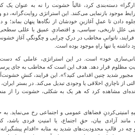
رگرا» دسته‌بندی کرد، غالباً خشونت را نه به عنوان یک کن
ایط موجود بازنمایی می‌کنند. این استراتژی روایت‌گرانه، دو 
 دادن تا عملِ آغازینِ خودشان از نگاه‌ها پنهان بماند؛ و د
عنی عللِ تاریخی، سیاسی، و اقتصادیِ عمیق با عللی سطحی‌ت
ن فرایند، ناتوانیِ مخاطب در درکِ چرایی و چگونگیِ آغازِ خشون
د داشته یا تنها راهِ موجود بوده است.
ربانی‌سازی خود» است. در این استراتژی، عاملی که دست 
یتِ مظلوم قرار دهد. هدف این است که مخاطب به جای پرسی
جبور شدید چنین اقدامی کنید؟». این فرایند، کنشِ خشونت‌آ
لتی از ناچاریِ اخلاقی یا وجودی تبدیل می‌کند. در بستر ایران، 
ونده‌ای مشاهده کرد که هر یک به شکلی، خشونت را از منط
یهِ امنیتی‌کردنِ فضاهای عمومی و اجتماعی رخ می‌نماید. به 
 مانند آزادی بیان، حقِ اجتماع، یا امنیتِ فردی باشد، ک
ه در قالبِ محدودیت‌های شدید به مثابه «اقدامِ پیشگیرانه»