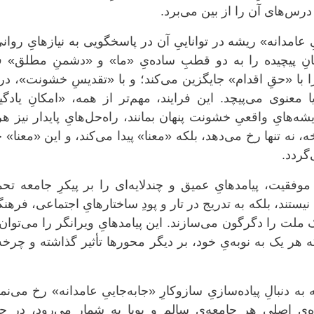
ک درس‌های آن را از بین می‌برد.
ِ عامدانه» ریشه در تواناییِ آن در پاسخگویی به نیازهایِ روان
انِ پیچیده را به دو قطبِ ساده‌یِ «ما» و «دشمنِ مطلق» 
با «حقِ اقدام» جایگزین می‌کند؛ و با «تقدیسِ خشونت»، در
 معنوی می‌پیچد. این فرایند، مهم‌تر از همه، «امکانِ یادگی
ه‌هایِ واقعیِ خشونت پنهان بمانند، راه‌حل‌هایِ پایدار نیز ه
ه تنها رخ می‌دهد، بلکه «معنا» پیدا می‌کند، و این «معنا» 
گردد.
وفقیت، پیامدهایِ عمیق و چندلایه‌ای را بر پیکرِ جامعه تح
 نیستند، بلکه به تدریج در تار و پودِ ساختارهایِ اجتماعی، فرهن
ک ملت را دگرگون می‌سازند. این پیامدهایِ ویرانگر را می‌توان
ه هر یک به نوبه‌یِ خود، بر دیگر محورها تأثیر گذاشته و چرخه
به دنبالِ پیاده‌سازیِ سازوکارِ «جابه‌جاییِ عامدانه» رخ می‌نما
‌یِ اصلیِ هر جامعه‌یِ سالم و پویا به شمار می‌رود، در چ