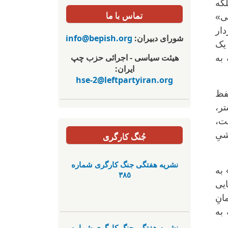
لکه
تماس با ما
ی»
دار
شورای دبیران:
info@bepish.org
یک
هیئت سیاسی - اجرائی حزب چپ
 به
ایران:
hse-2@leftpartyiran.org
فظ
تر،
نت،
شیِ
جُنگ کارگری
نشریە هفتگی جنگ کارگری شمارە
 به
٣٨٥
ایی
انِ
به
نشریە هفتگی جنگ کارگری شمارە