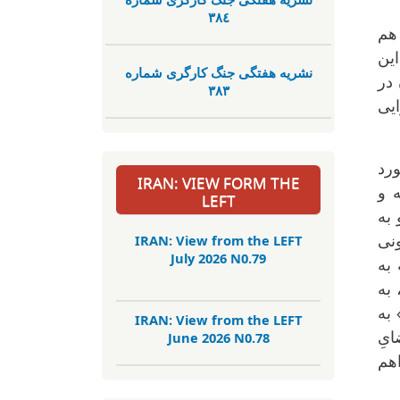
٣٨٤
 هم
این
نشریە هفتگی جنگ کارگری شمارە
 در
٣٨٣
ایی
ورد
IRAN: VIEW FORM THE
 و
LEFT
 به
IRAN: View from the LEFT
ونی
July 2026 N0.79
 به
 به
 به
IRAN: View from the LEFT
June 2026 N0.78
ایِ
اهم