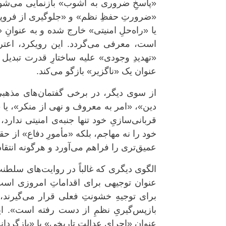
«پاسخِ ضروری به آشوب» بازنمایی می‌شود. 
«ضرورتِ حفظِ نظم» و «جلوگیری از فروپا
یا «راه‌حلِ امنیتی» خارج شده و به عنوان
است، معرفی می‌گردد. این رویکرد، اعتر
«تهدیدِ وجودی» علیه ساختارِ قدرت تبدیل 
عنوان یک «ناگزیر» بازگو می‌کند.
از سوی دیگر، در برخی گفتمان‌های مذه
دین»، «امر به معروف و نهی از منکر»، یا
قربانی‌سازیِ خود تنها جنبه‌ی امنیتی ندارد
خود را نه مهاجم، بلکه «مأمورِ دفاع» از
عمیق‌تری را فراهم می‌آورد و هرگونه انتقاد
الگوی دیگری که غالباً در روایت‌های سلطنت
عنوان توجیهی برای اقداماتِ امروزی است.
برای توجیهِ خشونتِ فعلی قرار می‌گیرند، 
بازپس‌گیریِ نظمِ از دست رفته است». ای
عنوان «اجرای عدالتِ تاریخی» یا «بازگرد