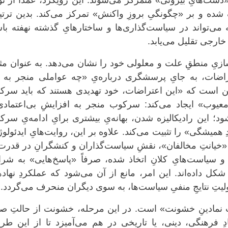
ا «دست‌هایِ بیرونی» متمرکز می‌شوند. این رویکرد، عمداً از ت
 شده و بر «چگونگیِ بروزِ واکنش» تمرکز می‌کند. بدین ترت
 می‌تواند در سیاست‌گذاری‌ها و ساختارهایِ گذشته نهفته با
رجی تقلیل می‌یابد.
سازیِ منطقِ علت و معلولی خود را نشان می‌دهد. به عنوان مث
تراضات، به جایِ پرسشگری درباره‌یِ «چه عواملی منجر به ا
ن است که «این اعتراضات، خود تهدیدی هستند که باید سرک
معیوب» ایجاد می‌کند: سرکوب منجر به افزایشِ بی‌اعتمادی
د؛ این رادیکالیزه شدن، بهانه‌یِ بیشتری برایِ ادامه‌یِ سر
 همیشگی» را تثبیت می‌کند. علاوه بر این، روایت‌هایِ ایدئولو
«خیانتِ مخالفان»، نقشِ سیاست‌گذاران و کنشگرانِ در قدرت
و سیاست‌هایِ کلانِ اتخاذ شده، صرفاً «پاسخ‌هایی» به شرا
کل داده‌اند. این امر، مانع از آن می‌شود که عملکردِ نهاده
ولیتِ نتایجِ منفیِ سیاست‌ها، به سوی دیگران منحرف می‌گردد.
بِ نمادینِ خشونت» است. در این مرحله، خشونت از حالتِ صر
دِ فرهنگی، دینی، یا تاریخی در هم می‌آمیزد تا از این طر