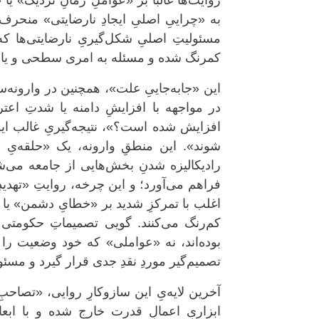
روایت‌ها غالباً بر «عواملِ زمانِ نزدیک» ی
به «چراییِ اصلیِ ایجادِ نارضایتی» منحرف
مسئولیتِ اصلیِ شکل‌گیریِ نارضایتی‌ها که
کمرنگ شده و مسئله به امری سطحی و یا خا
این «جابه‌جاییِ علت»، همچنین در وارونه‌
در مواجهه با افزایشِ دامنه یا شدتِ اع
افزایش شده است؟»، نتیجه‌گیریِ غالب ای
شوند». این منطقِ وارونه، یک «حلقه‌یِ 
رادیکالیزه شدنِ بخش‌هایی از جامعه می‌شو
فراهم می‌آورد؛ و این چرخه، روایتِ «تهدیدِ
اغلب با تمرکزِ شدید بر «خطایِ دشمن» یا 
کم‌رنگ می‌کنند. گویی تصمیماتِ حکومتی 
بوده‌اند، نه «عواملی» که خود وضعیت را ش
تصمیم‌گیر موردِ نقدِ جدی قرار گیرد و مسئ
آخرین لایه‌یِ این سازوکارِ روایی، «تصاح
ابزاریِ اعمالِ قدرت خارج شده و با ابعا