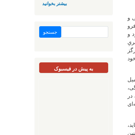
بیشتر بخوانید
ی و
فرو
جستجو
د و
ریِ
رگز
خود
به پیش در فیسبوک
میل
گی،
 در
‌ای
ید،
نین