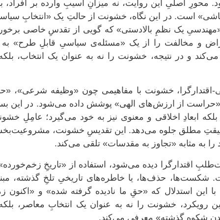
محورِ اصلیِ این روایت، نه میزانِ آسیبِ وارده بر افراد، ب
شی» است. در این نگاه، خشونت از حالتِ یک «انتخابِ سیاس
ِ «مهندسیِ یک نظمِ بالادستی» که گویی از تقدسِ خاصی برخور
اض و مخالفت را از یک «مسئله‌ی سیاسیِ قابلِ طرح» به 
می‌کند و در نتیجه، خشونت را نه به عنوان یک انتخاب، بلکه
بی-اقتدارگرا، خشونت با مفاهیمی چون «وظیفه شرعی»، «ح
 «حراست از ارزش‌های الهی» پوشش داده می‌شود. در این بس
، بلکه ابعادِ اخلاقی و معنوی نیز به خود می‌گیرد؛ عامِلِ خشو
 حقیقتِ مطلق جلوه می‌دهد. این تقدیسِ خشونت، مشروعیت‌بخ
 را به مثابه «تجاوز به مقدسات» تلقی می‌کند.
‌طلبِ اقتدارگرا دیده می‌شود، استفاده از «تاریخِ زخم‌خورده»
 شکست‌ها، حذف‌ها، یا خاطره‌های تاریخیِ تلخِ گذشته، مبن
با این استدلال که «حقِ ما نادیده گرفته شده» و «اکنون زم
ن رویکرد، خشونت را نه به عنوان یک انتخابِ معاصر، بلکه 
اندن شکوه گذشته» معرفی می‌کند.