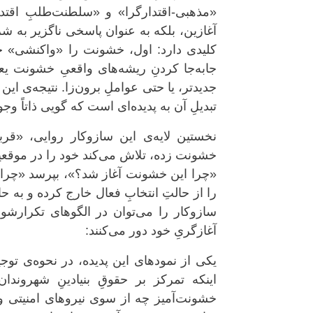
«مذهبی-اقتدارگرا» و «سلطنت‌طلبِ اقتدا
آغازین، بلکه به عنوان پاسخی ناگزیر به شر
کلیدی دارد: اول، خشونت را «واکنشی» جلوه
جابه‌جا کردنِ ریشه‌های واقعیِ خشونت ی
جدیدتر، یا حتی عواملِ برون‌زا. نتیجه‌ی ای
تبدیلِ آن به پدیده‌ای است که گویی ذاتاً وجو
نخستین لایه‌ی این سازوکار روایی، «ق
خشونت زده، تلاش می‌کند خود را در موقع
«چرا این خشونت آغاز شد؟»، بپرسد «چرا م
را از حالتِ انتخابِ فعال خارج کرده و به حا
سازوکار را می‌توان در الگوهای تکرارش
آغازگریِ خود دور می‌کنند:
یکی از نمودهای این پدیده، در نحوه‌ی توج
اینکه تمرکز بر حقوقِ بنیادینِ شهروندان
خشونت‌آمیز چه از سوی نیروهای امنیتی و چ