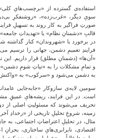
استفاده‌ی گسترده از «برچسب‌هایِ کلی» م
سویِ دیگر، «غرب‌زده»، «روشنفکرِ بی‌در
صورتِ فراگیر به کار روند به تسهیلِ فراین
قالبِ «دشمنانِ نظام» یا «تهدیداتِ جامعه»
در برخورد با «شهروندان» کنار گذاشته شد
فرایندِ تعمیمِ دشمن، جهانی را ترسیم می‌ک
«آن‌ها» (دشمنانِ مطلق) قرار داریم. این ت
و تمامِ مشکلات را به «نیاتِ شومِ دشمن» 
به دشمن می‌شود و «سرکوب» به «واکنش ض
سومین لایه‌ی سازوکار «جابه‌جایی عامدان
است. در این فرایند، ریشه‌هایِ عمیقِ مشک
تحریف می‌شوند که مسئولیتِ اصلی از دوش
زمینه، شروعِ تحلیلِ تاریخی از «رخدادِ آخر
مثال، در تحلیلِ اعتراضاتِ اجتماعی، به جا
اقتصادی، نابرابری‌هایِ ساختاری، بحرانِ ا