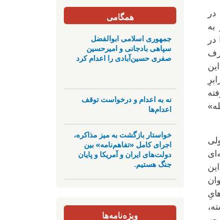
 در
همگامی
به
جمهوری اسلامی ابوالفضل
 در
سپاهی بادجانی و امیرحسین
ارف
صفری حسین‌آبادی را اعدام کرد
این
برِ
فته
نه به اعدام و درخواست توقف
له»
اعدام‌ها
خواستار بازگشت به میز مذاکره،
ولی
اجرای کامل «تفاهم‌نامه» بین
‌ای
دولت‌های ایران و آمریکا و پایان
جنگ هستیم.
ین
وان
ایِ
ته،
ویژه‌نامه‌ها