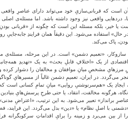
آن است که قربانی‌سازیِ خود می‌تواند دارای عناصرِ واقعی
 دردهایی واقعی نیز وجود داشته باشد. اما مسئله‌ی اصلی 
ت یا خیر، بلکه مسئله این است که چگونه از «قربانی بودنِ
ل» استفاده می‌شود. این دقیقاً همان فرایندِ جابه‌جاییِ رو
دن، پاک می‌کند.
ین سازوکار، «تعمیم دشمن» است. در این مرحله، مسئله‌ی م
صادی از یک «اختلافِ قابلِ بحث» به یک «تهدیدِ همه‌جانبه
 مرزهایِ مشخصِ میانِ موافقان و مخالفان را دشوار کرده و
جر می‌گردد. در ایران، تعمیمِ دشمن غالباً از مسیرهایِ گوناگ
 ایجادِ یک «هم‌سرنوشتیِ روایی» میانِ تمامِ کسانی است که
گاه، هرگونه مخالفت، انتقاد، یا حتی طرحِ پرسش‌هایِ بنیادین،
رِ برانداز» تعبیر می‌شود. به این ترتیب، «اعتراضِ مدنی»
شمنی با اصلِ نظام» یا «دین» بدل می‌گردد. این فرایند، فض
 از بین می‌برد و زمینه را برایِ اقداماتِ سرکوبگرانه فر