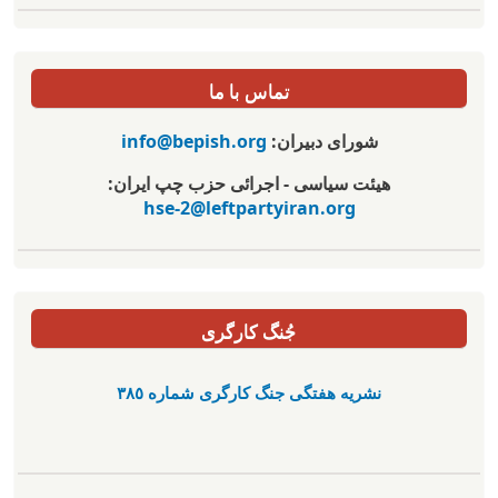
تماس با ما
شورای دبیران:
info@bepish.org
هیئت سیاسی - اجرائی حزب چپ ایران:
hse-2@leftpartyiran.org
جُنگ کارگری
نشریە هفتگی جنگ کارگری شمارە ٣٨٥