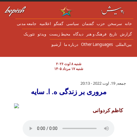
ن به محتوای اصلی
انه
سرسخن
حزب
گفتمان
سياسی
گفتگو
اعلاميه
جامعه مدنی
زارش
تاریخ
فرهنگ و هنر
دیدگاه
محیط زیست
ویدئو
تئوریک
ین‌المللی
Other Languages
درباره ما
آرشیو
شنبه ۸ اوت ۲۰۲۶
شنبه ۱۷ مرداد ۱۴۰۵
مروری بر زندگی ه. ا. سایه
جمعه, 19. اوت 2022 - 20:13
مروری بر زندگی ه. ا. سایه
کاظم کردوانی