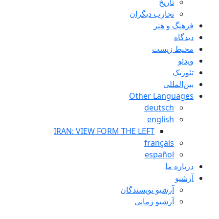
تاريخ
تجارب ديگران
فرهنگ و هنر
دیدگاه
محیط زیست
ویدئو
تئوریک
بین‌المللی
Other Languages
deutsch
english
IRAN: VIEW FORM THE LEFT
français
español
درباره ما
آرشیو
آرشیو نویسندگان
آرشیو زمانی