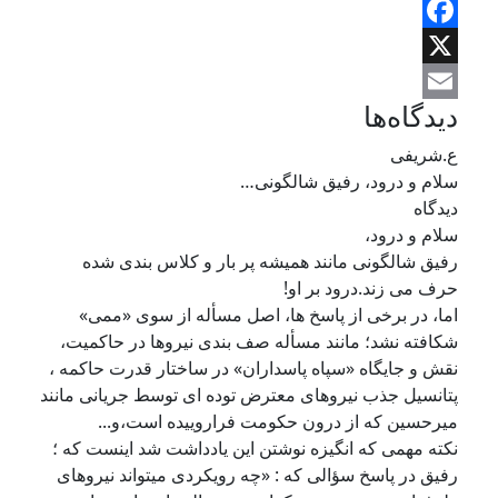
Telegram
Facebook
X
دیدگاه‌ها
Email
ع.شریفی
سلام و درود، رفیق شالگونی…
دیدگاه
سلام و درود،
رفیق شالگونی مانند همیشه پر بار و کلاس بندی شده
حرف می زند.درود بر او!
اما، در برخی از پاسخ ها، اصل مسأله از سوی «ممی»
شکافته نشد؛ مانند مسأله صف بندی نیروها در حاکمیت،
نقش و جایگاه «سپاه پاسداران» در ساختار قدرت حاکمه ،
پتانسیل جذب نیروهای معترض توده ای توسط جریانی مانند
میرحسین که از درون حکومت فراروییده است،و...
نکته مهمی که انگیزه نوشتن این یادداشت شد اینست که ؛
رفیق در پاسخ سؤالی که : «چه رویکردی میتواند نیروهای