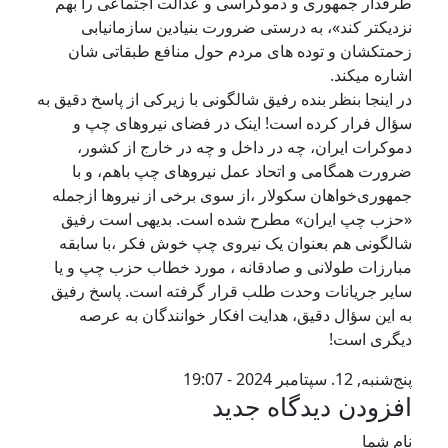
طرفدار جمهوری و دموکراسی و عدالت اجتماعی را بهم
نزدیکتر کند»، به درستی ضرورت بنیادین سازمانیابی
زحمتکشان و توده های مردم حول منافع طبقاتی شان
اشاره میکند.
در اینجا بنظر بنده رفیق شالگونی با زیرکی از پاسخ دقیق به
سؤال فرار کرده است! اینک در فضای نیروهای چپ و
دموکرات ایران، چه در داخل و چه در خارج از کشور،
ضرورت همگامی و اتحاد عمل نیروهای چپ باهم، و با
جمهوری‌خواهان سکولار ،از سوی برخی از نیروها ازجمله
«حزب چپ ایران» مطرح شده است. بدیهی است رفیق
شالگونی هم بعنوان یک نیروی چپ خوش فکر ،با سابقه
مبارزات طولانی و صادقانه ، مورد خطاب حزب چپ و یا
سایر جریانات وحدت طلب قرار گرفته است. پاسخ رفیق
به این سؤال دقیق، هدایت افکار خوانندگان به عرصه
دیگری است!
پنج‌شنبه, 12. سپتامبر 2024 - 19:07
افزودن دیدگاه جدید
نام شما