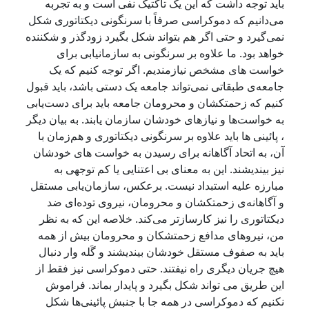
باید توجه داشت که این یک تاکتیک نفی است و به تجربه
می‌دانیم که دموکراسی صرفاً با سرنگونی دیکتاتوری شکل
نمی‌گیرد و حتی اگر هم بتواند شکل بگیرد زودگذر و شکننده
خواهد بود. ما علاوه بر سرنگونی به سازمانیابی برای
خواست های مشخص نیازمندیم. اگر توجه کنیم که یک
جامعه‌ی طبقاتی نمی‌تواند جامعه یک دستی باشد، باید قبول
کنیم که زحمتکشان و محرومان جامعه باید برای دست‌یابی
به خواست‌ها و نیازهای خودشان سازمان یابند. به بیان دیگر
، پائینی ها باید علاوه بر سرنگونی دیکتاتوری و هم‌زمان با
آن، به اتحاد آگاهانه برای رسیدن به خواست های خودشان
نیز بیندیشند. این به معنای بی اعتنایی یا کم توجهی به
مبارزه علیه استبداد نیست. برعکس، سازمان‌یابی مستقل
و آگاهانه‌ی زحمتکشان و محرومان، نیروی توده‌ای ضد
دیکتاتوری را نیز کارسازتر می‌کند. خلاصه این که به نظر
من، نیروهای مدافع زحمتشکان و محرومان بیش از همه
باید به صفوف مستقل خودشان بیندیشند و گَله وار دنبال
هیچ جریان دیگری راه نیفتند. حتی دموکراسی نیز فقط از
این طریق می تواند شکل بگیرد و پایدار بماند. فراموش
نکنیم که دموکراسی در همه جا با جنبش پائینی‌ها شکل