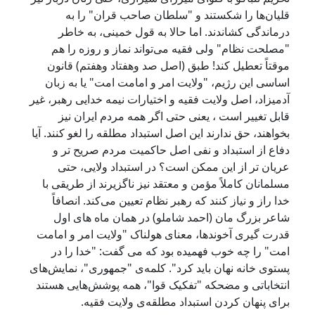
قلیان‌ها را شکستند و "سلطان صاحب قران" را به
درماندگی کشاندند. اما حالا به قول خمینی، به خاطر
"مصلحت نظام" ولی فقیه می‌تواند نماز و روزه را هم
موقتاً تعطیل کند! طبق (اصل صد وهفتاد وهفتم) قانون
اساسی این رژیم، "ولایت امر و امامت امت" یا به زبان
آدمیزاد، اصل ولایت فقیه و اختیارات نیمه خدایی رهبر، غیر
قابل تغییر است ، یعنی حتی اگر همه مردم ایران نیز
بخواهند، حق ندارند این اصل استبداد مطلقه را لغو کنند. آیا
دفاع از استبداد و نفی اصل حاکمیت مردم صریح تر و
عریان تر از این ممکن است؟ در استبداد ولایی، حتی
مسلمانان کاملاً مؤمن و معتقد نیز ناگزیرند از طریقی با
خدا راز و نیاز کنند که رهبر نظام تعیین می‌کند. انصافاً
شاعر بزرگ مان (احمد شاملو) در همان ماه های اول
قدرت گیری آخوندها، معنای هولناک "ولایت امر و امامت
امت" را چه خوب فهمیده بود که می گفت: "خدا را در
پستوی خانه نهان باید کرد". کلمه‌ی "جمهوری"، نمایش‌های
انتخاباتی و مضحکه "تفکیک قوا"، همه پوشش‌هایی هستند
برای پنهان کردن استبداد مطلقه‌ی ولایت فقیه.