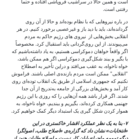
است و همین حالا در سراشیب فروپاشی افتاده و حتماً
رفتنی است.
در باره نیروهایی که با نظام بوده‌اند و حالا از آن روی
گردانده‌اند، باید با دید باز و غیرعصبی برخورد کنیم. در هر
انقلابی بخش‌هایی از نیروی های رژیم حاکم به مردم
می‌پیوندند. از این روی‌گردانی باید استقبال کرد. مخصوصاً
اگر واقعاً خواهان دموکراسی هستیم، به یاد داشته‌باشیم که
با بگیر و ببند شکل‌گیری دموکراسی اگر هم ممکن باشد،
خواه ناخواه، به عقب می‌افتد و دراین تأخیر به اصطلاح
"انقلابی" ممکن است مردم بازنده‌ی اصلی باشند. فراموش
نکنیم که جمهوری اسلامی از طریق یک انقلاب توده‌ای روی
کار آمد و بخش‌های بزرگی از جامعه به‌تدریج از آن جدا
شدند. اگر قرار باشد همه آن‌هایی را که روزی با این رژیم
جهنمی همکاری کرده‌اند، بگیریم و ببندیم، خواه ناخواه، به
هموار کردن شکل گیری یک استبداد دیگر کمک خواهیم کرد.
۷- بنا به یک نظر عملکرد اقشار خاکستری در این
«انتخابات» نشان داد که گزاره‌ی «اصلاح طلب، اصولگرا
دیگه تمومه ماجرا» پایان کار نیست و اصلاح طلبان هنوز از