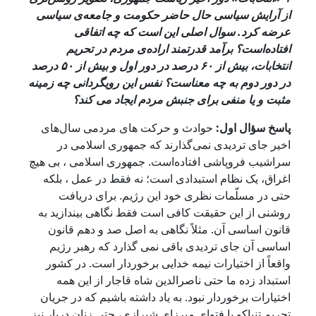
از آرایش سیاسی حال حاضر حکومت و جامعه‌ی سیاسی
عرضه کرد. سوال اصلی این است که چه اتفاقی
افتاده‌است؟ برآمد قدرتمند اراده‌ی مردم در تحریم
انتخابات، بیش از ۶۰ درصد در دور اول و بیش از ۵۰ درصد
در دور دوم به چه معناست؟ نفس این رویگردانی چه زمینه
مثبت و یا منفی برای جنبش مردم ایجاد می کند؟
پاسخ سؤال اول:
حوادث و حرکت های مردمی سال‌های
اخیر جای تردیدی نمی‌گذارند که جمهوری اسلامی در
سراشیب فروپاشی افتاده‌است. جمهوری اسلامی ، بی هیچ
اغراق، یک نظام استبدادی است؛ نه فقط در عمل ، بلکه
حتی در مسلّمات نظری خود این رژیم. برای دریافت
روشنی از این حقیقت کافی است فقط نگاهی بیندازید به
قانون اساسی آن. مثلاً نگاهی به اصل صد و دهم قانون
اساسی آن جای تردیدی باقی نمی گذارد که رهبر رژیم
واقعاً از اختیارات نیمه خدایی برخوردار است. در کشور
استبداد زده ما حتی ناصرالدین شاه قاجار از این همه
اختیارات برخوردار نبود. به یاد داشته باشیم که در جریان
تحریم تنباکو با فتوای میرزای شیرازی، حتی زنان دربار نیز