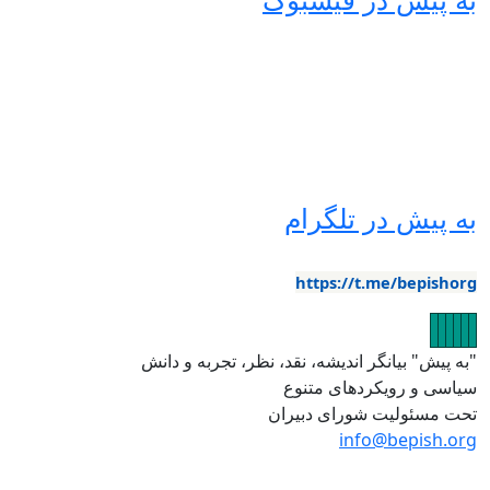
ه پیش در تلگرام
https://t.me/bepishor
صویر
تصویر
تصویر
تصویر
تصویر
تصویر
به پیش" بیانگر اندیشه، نقد، نظر، تجربه و دانش
یاسی و رویکردهای متنوع
حت مسئولیت شورای دبیران
info@bepish.or