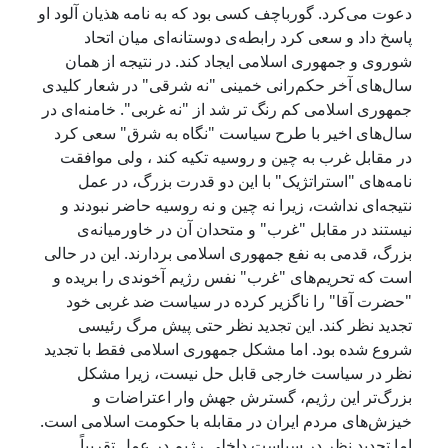
دعوت می‌کرد. گورباچف کسی بود که به نامه هذیان آلود او
پاسخ داد و سعی کرد رابطه‌ی دوستانه‌ای میان اتحاد
شوروی و جمهوری اسلامی ایجاد کند. در نتیجه از همان
سال‌های آخر حکم‌رانی خمینی "نه شرقی" در شعار کلیدی
جمهوری اسلامی کم رنگ تر شد از "نه غربی". خامنه‌ای در
سال‌های اخیر با طرح سیاست "نگاه به شرق" سعی کرد
در مقابل غرب به چین و روسیه تکیه کند ، ولی موافقت
نامه‌های "استراتژیک" با این دو قدرت بزرگ‌، در عمل
نتیجه‌ای نداشت، زیرا نه چین و نه روسیه حاضر نبودند و
نیستند در مقابل "غرب" و متحدان آن در خاورمیانه‌ی
بزرگ، قدمی به نفع جمهوری اسلامی بردارند. این در حالی
است که تحریم‌های "غرب" نفس رژیم آخوندی را بریده و
"حضرت آقا" را ناگزیر کرده در سیاست ضد غربی خود
تجدید‌ نظر کند. این تجدید نظر حتی پیش مرگ رئیسی
شروع شده بود. اما مشکل جمهوری اسلامی فقط با تجدید
نظر در سیاست خارجی قابل حل نیست، زیرا مشکل
بزرگ‌تر این رژیم، گسترش جهش وار اعتراضات و
خیزش‌های مردم ایران در مقابله با حکومت اسلامی است.
اما تجدید نظر در سیاست داخلی رژیم در عمل تقریباً