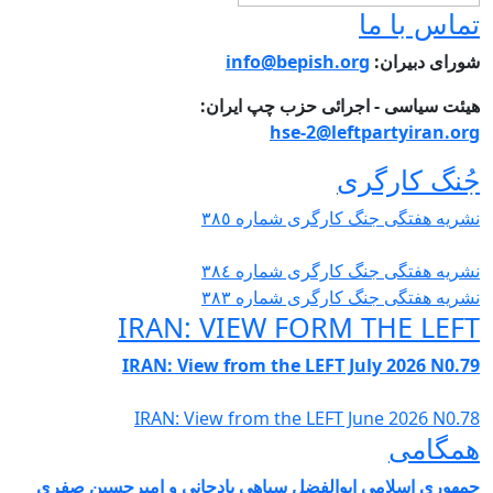
ماس با ما
ورای دبیران:
info@bepish.org
یئت سیاسی - اجرائی حزب چپ ایران:
hse-2@leftpartyiran.or
ُنگ کارگری
شریە هفتگی جنگ کارگری شمارە ٣٨٥
شریە هفتگی جنگ کارگری شمارە ٣٨٤
شریە هفتگی جنگ کارگری شمارە ٣٨٣
IRAN: VIEW FORM THE LEF
IRAN: View from the LEFT July 2026 N0.7
IRAN: View from the LEFT June 2026 N0.7
مگامی
مهوری اسلامی ابوالفضل سپاهی بادجانی و امیرحسین صفری