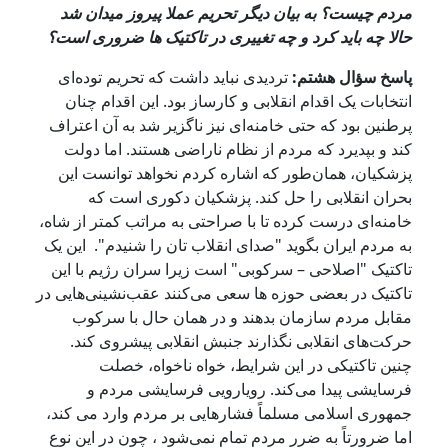
مردم چیست؟ به بیان دیگر تحریم عملا پیروز میدان شد
حالا چه باید کرد و چه تغییری در تاکتیک ها ضروری است؟
پاسخ سؤال هشتم:
تردیدی نباید داشت که تحریم توده‌ای
انتخابات یک اقدام انقلابی و کارساز بود. این اقدام چنان
پرطنین بود که حتی خامنه‌ای نیز ناگزیر شد به آن اعتراف
کند و بپدیرد که مردم از نظام ناراضی هستند. اما دولت
پزشکیان، همان‌طور که اشاره کردم نخواهد توانست این
بحران انقلابی را حل کند. پزشکیان دکوری است که
خامنه‌ای درست کرده تا با صراحتی به مراتب کمتر از شاه،
به مردم ایران بگوید "صدای انقلاب تان را شنیدم". این یک
تاکتیک "اصلاحی – سرکوبی" است زیرا سران رژیم با این
تاکتیک در بعضی حوزه‌ ها سعی می‌کنند عقب‌نشینی‌هایی در
مقابل مردم سازمان بدهند و در همان حال با سرکوب
حرکت‌های انقلابی نگذارند جنبش انقلابی پیشروی کند.
چنین تاکتیکی در این شرایط، خواه ناخواه، خصلت
فرسایشی پیدا می‌کند. رویارویی فرسایشی مردم و
جمهوری اسلامی مسلماً فشارهایی بر مردم وارد می کند،
اما ضرورتاً به ضرر مردم تمام نمی‌شود ، چون در این نوع