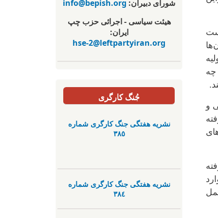
شورای دبیران:
info@bepish.org
هیئت سیاسی - اجرائی حزب چپ
ایران:
خست
hse-2@leftpartyiran.org
ها
لیه
 چه
د.
جُنگ کارگری
ی و
فته
نشریە هفتگی جنگ کارگری شمارە
های
٣٨٥
فته
ارد
نشریە هفتگی جنگ کارگری شمارە
حمل
٣٨٤