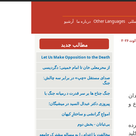
مللی
Other Languages
درباره ما
آرشیو
مطالب جدید
Let Us Make Opposition to the Death
از محرمعلی خان تا امام خمینی؛ دگردیسی
صدای مستقل «چپ» در برابر سه چالش:
جنگ
جنگ جناح ها بر سر قدرت د رمیانە جنگ با
ان
ع و
پیروزی دکتر عبدال السید در میشیگان؛
‌امواجِ گرانشی و ساختارِ کیهان
بی‌ثباتان - بخش دوم
ده
لید
مخالفت با اعدام را به مساله مشترک جامعه