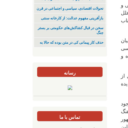
ی و
تحولات اقتصادی، سیاسی و اجتماعی در قرن
لل
بازآفرینی مفهوم عدالت: از کارخانه سنتی
ناب
سخن در قبال کشاکش‌های حکومتی بر بستر
جنگ
ان
حذف کار پیمانی کی در متن بودە کە حالا بە
سی
ه و
رسانه
از
یده
ود
هنگ
تماس با ما
ور
این