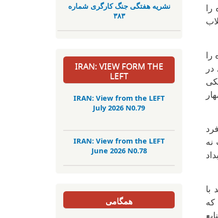
نشریە هفتگی جنگ کارگری شمارە
را
٣٨٣
اب
 را
IRAN: VIEW FORM THE
 در
LEFT
یکی
هار
IRAN: View from the LEFT
July 2026 N0.79
فرد
IRAN: View from the LEFT
نه
June 2026 N0.78
داد
با
همگامی
 که
بع