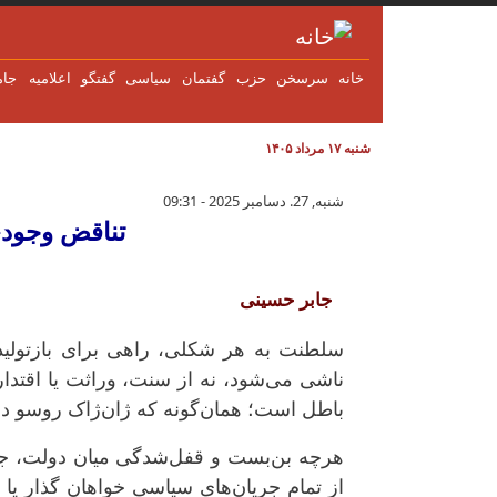
فتن به محتوای اصلی
خانه
سرسخن
حزب
گفتمان
سياسی
گفتگو
اعلاميه
جام
شنبه ۱۷ مرداد ۱۴۰۵
تناقض وجودی مشروطه‌ سلطنتی د
شنبه, 27. دسامبر 2025 - 09:31
تناقض وجودی
جابر حسینی
سلطنت به هر شکلی، راهی برای بازتولید 
ناشی می‌شود، نه از سنت، وراثت یا اقتدا
باطل است؛ همان‌گونه که ژان‌ژاک روسو در ق
هرچه بن‌بست و قفل‌شدگی میان دولت، جام
از تمام جریان‌های سیاسیِ خواهان گذار ی