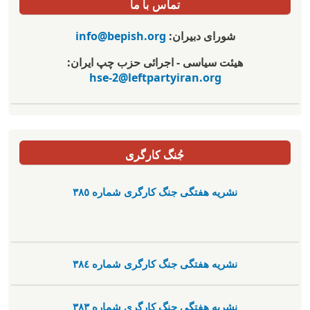
تماس با ما
شورای دبیران:
info@bepish.org
هیئت سیاسی - اجرائی حزب چپ ایران:
hse-2@leftpartyiran.org
جُنگ کارگری
نشریە هفتگی جنگ کارگری شمارە ٣٨٥
نشریە هفتگی جنگ کارگری شمارە ٣٨٤
نشریە هفتگی جنگ کارگری شمارە ٣٨٣