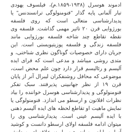
ادموند هوسرل (۱۹۳۸-۱۸۵۹.م)، فیلسوف یهودی
تبار آلمانی پایه گذار "فنومنولوگی ترانسندنس" یا
پدیدارشناسی متعالی است که روی فلسفه
بورژوایی قرن ۲۰ تاثیر مهمی گذاشت. فلسفه وی
نقطه تقاطع چند شاخه فلسفه بورژوایی مانند
فلسفه زندگی و فلسفه پوزیتیویستی است. این
جریان دارای خصوصیات گوناگون نظری شناختی، و
متدی روشی میباشد و مدعی است که فرای ایده
آلیسم و رئالیسم قرار دارد چون علم محض است،
موضوعی که محافل روشنفکران لیبرال آنر از پایان
قرن ۱۹ از نظر جهانبینی پذیرفتند. سبک تفکر
فنومنولوگی و پدیدارشناسی هوسرل خواننده را بیاد
نظرات افلاتون و ارسطو می اندازد. فنومنولوگی یا
نمایش ماهیت او تقاطع لحظه های ایده آلیسم ذهنی
با ایده آلیسم عینی است. پدیدارشناسی وی را
میتوان ادامه فلسفه اولای ارسطو دانست و کوشید