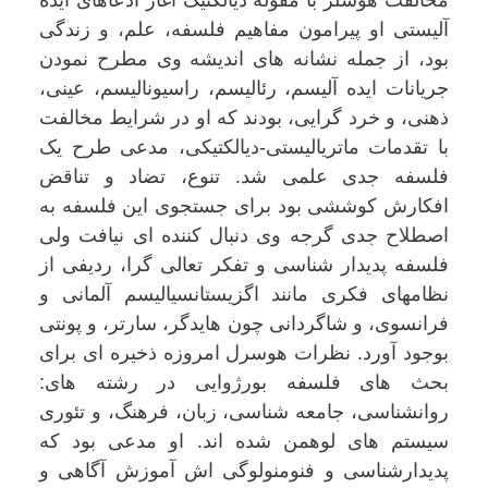
مخالفت هوسلر با مقوله دیالکتیک آغاز ادعاهای ایده
آلیستی او پیرامون مفاهیم فلسفه، علم، و زندگی
بود، از جمله نشانه های اندیشه وی مطرح نمودن
جریانات ایده آلیسم، رئالیسم، راسیونالیسم، عینی،
ذهنی، و خرد گرایی، بودند که او در شرایط مخالفت
با تقدمات ماتریالیستی-دیالکتیکی، مدعی طرح یک
فلسفه جدی علمی شد. تنوع، تضاد و تناقض
افکارش کوششی بود برای جستجوی این فلسفه به
اصطلاح جدی گرجه وی دنبال کننده ای نیافت ولی
فلسفه پدیدار شناسی و تفکر تعالی گرا، ردیفی از
نظامهای فکری مانند اگزیستانسیالیسم آلمانی و
فرانسوی، و شاگردانی چون هایدگر، سارتر، و پونتی
بوجود آورد. نظرات هوسرل امروزه ذخیره ای برای
بحث های فلسفه بورژوایی در رشته های:
روانشناسی، جامعه شناسی، زبان، فرهنگ، و تئوری
سیستم های لوهمن شده اند. او مدعی بود که
پدیدارشناسی و فنومنولوگی اش آموزش آگاهی و