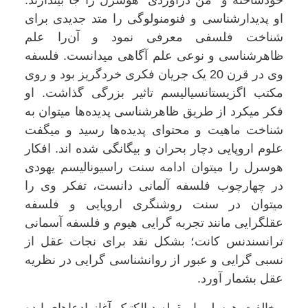
خودساخته و "من درآوردی" هوسرل را جا بیندازند.
او پدیدارشناسی و فنومنولوگی را متد جدیدی برای
شناخت فلسفی معرفی نمود و آن‌را علم
ظاهرشناسی و نوعی علم آگاهی میدانست. فلسفه
وی در قرن 20 یک جریان فکری خردگریز بود و روی
مکتب اگزیستانسیالیسم تاثیر بزرگی گذاشت. او
فکر میکرد از طریق ظاهرشناسی پدیده‌ها میتوان به
شناخت ماهیت و محتوای پدیده‌ها رسید و میگفت
علوم اروپایی دچار بحران و بیگانگی شده اند. افکار
هوسرل را میتوان ادامه سنت راسیونالیسم یهودی
در چهارچوب فلسفه آلمانی دانست، تفکر وی را
میتوان در سنت روشنگری اروپایی و فلسفه
عقلگرایی مانند تجربه گرایی هیوم و فلسفه آسمانی
ترانسندنس کانت؛ بشکل نقد برای نجات عقل از
نسبی گرایی و عبور از روانشناسی گرایی در نظریه
عقل بشمار آورد.