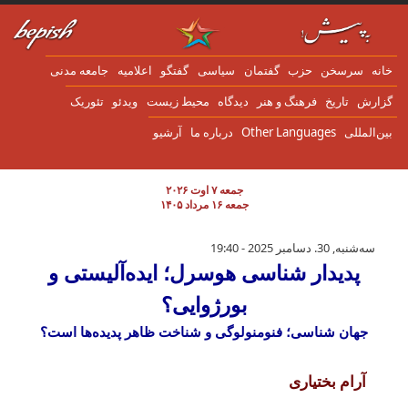
ن به محتوای اصلی
انه
سرسخن
حزب
گفتمان
سياسی
گفتگو
اعلاميه
جامعه مدنی
زارش
تاریخ
فرهنگ و هنر
دیدگاه
محیط زیست
ویدئو
تئوریک
ین‌المللی
Other Languages
درباره ما
آرشیو
جمعه ۷ اوت ۲۰۲۶
جمعه ۱۶ مرداد ۱۴۰۵
پدیدار شناسی هوسرل؛ ایده‌آلیستی و بورژوایی؟
سه‌شنبه, 30. دسامبر 2025 - 19:40
پدیدار شناسی هوسرل؛ ایده‌آلیستی و
بورژوایی؟
جهان شناسی؛ فنومنولوگی و شناخت ظاهر پدیده‌ها است؟
آرام بختیاری