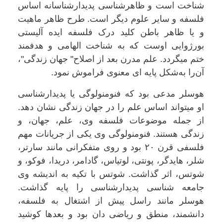
شناخت است و ظاهر‌شناسی پدیدارشناسانه اساس
فلسفه و سایر علوم دیگر است. طرح ظاهر ماهیت
و یا ظاهر باطن کلید درک فلسفه ایده آلیستی
بورژوایی اوست که به شناخت الهامی و هدفمند
ختم میگردد. علم مدرن بعد از اصلاح" جهان زندگی"،
آن‌را به‌شکل پایه ای معنوی فراموش نمود.
هوسلر مدعی بود که فنومنولوگی یا پدیدارشناسی
او میتواند اساس علم را در جهان زندگی نشان دهد.
از جمله موضوعات فلسفه وی، علم، جهان، و
زندگی هستند. فنومنولوگی وی یکی از جریانات مهم
فلسفی قرن ۲۰ بود و روی متفکرانی مانند سارتر،
شلر، هایدگر، پونتی، لوتیاس، گادامر، دریدا، فوکو، و
شوتس، اثر گذاشت. شوتس با تکیه به اندیشه وی
جامعه شناسی پدیدارشناسی را پایه گذاشت.
هوسلر مانند راسل پیش از اشتغال به فلسفه،
دانشمند، منطق و ریاضی دان بود و بعدها کوشید