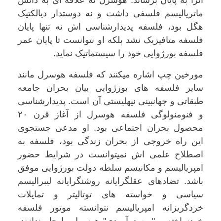
آنرا به پایان برساند. هوسرل نه علاقه ای به دانش
ماتریالیسم فلسفی داشت و نه دوستدار دیالکتیک
هگل بود، فلسفه پدیدارشناسی اش نه تنها پایان
فلسفه متافیزیک نشد بلکه او نتوانست تا پایان عمر
فلسفه بورژوایی خود را سیستماتیک نماید.
مورخین چپ اشاره میکنند که فلسفه هوسرل مانند
سایر فلسفه های بوزژوایی بیان بحران جامعه
طبقاتی و جهانبینی نیهلیستی آن است. پدیدارشناسی
و فنومنولوگی فلسفه هوسرل از آغاز قرن ۲۰
محصول بحران اجتماعی بود. او مدعی جستجوی
این راه خروجی از بحران زندگی بود، فلسفه به
اصطلاح علمی اش نمیتوانست در شرایط حضور
امپریالیسم و مکانیسم سلطه دولت بورژوایی موفق
باشد. تضادهای عقلگرایانه روشنگرایانه لیبرالیسم
سیاسی و خواسته های توتالیتر و تمایلات
خردگریزانه امپریالیسم نتوانسته موتور فلسفه