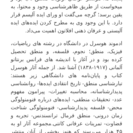
میخواست از طریق ظاهرشناسی وجود و محتوا، به
یقین برسد؛ گرچه می‌گفت او ورای ایده آلیسم قرار
دارد. با این وجود وی به مطرح کردن ایده‌های ایده
آلیستی و عرفان ذهنی افلاتون اهمیت می‌داد.
ادموند هوسرل در دانشگاه در رشته های ریاضیات،
فیزیک، منطق؛ نجوم، فلسفه، و منطق تحصیل
کرده بود و در آغاز با اندیشه های فرانس برنتانو
آلمانی (۱۹۱۷-۱۸۳۸) آشنا شد. از جمله آثار هوسرل
کتاب و پایان‌نامه های دانشگاهی زیر هستند:
تبارشناسی منطق- تاریخ انتقادی ایده‌ها- روانشناسی
پدیدارشناسانه، محاسبه تغییرات- پیرامون مفهوم
عدد- تحقیقات منطقی- ایده‌های درباره فنومنولوگی
محض- فلسفه پدیدارشناسی- فنومنولوگی شناخت
زمان درونی- منطق فرمال ترانسندنس- تجربه و
قضاوت- تمرینات عرفانی کانتی.مجموعه آثار او به
۴۵ هزار می‌رسند که هنوز بخشی از آنان منتشر