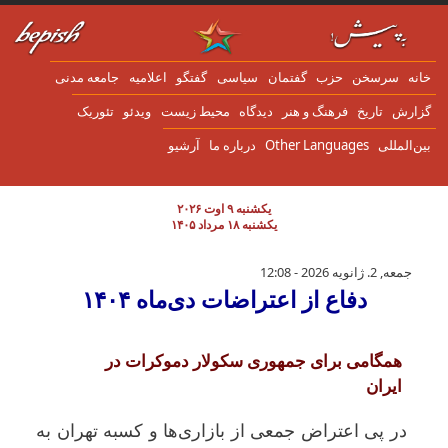
ن به محتوای اصلی
انه
سرسخن
حزب
گفتمان
سياسی
گفتگو
اعلاميه
جامعه مدنی
زارش
تاریخ
فرهنگ و هنر
دیدگاه
محیط زیست
ویدئو
تئوریک
ین‌المللی
Other Languages
درباره ما
آرشیو
یکشنبه ۹ اوت ۲۰۲۶
یکشنبه ۱۸ مرداد ۱۴۰۵
دفاع از اعتراضات دی‌ماه ۱۴۰۴
جمعه, 2. ژانویه 2026 - 12:08
دفاع از اعتراضات دی‌ماه ۱۴۰۴
همگامی برای جمهوری سکولار دموکرات در
ايران
در پی اعتراض جمعی از بازار‌ی‌ها و کسبه تهران به