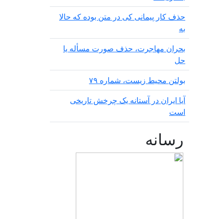
حذف کار پیمانی کی در متن بودە کە حالا
بە
بحران مهاجرت‌، حذف صورت مسأله یا
حل
بولتن محیط زیست، شماره ۷۹
آیا ایران در آستانه یک چرخش تاریخی
است
رسانه