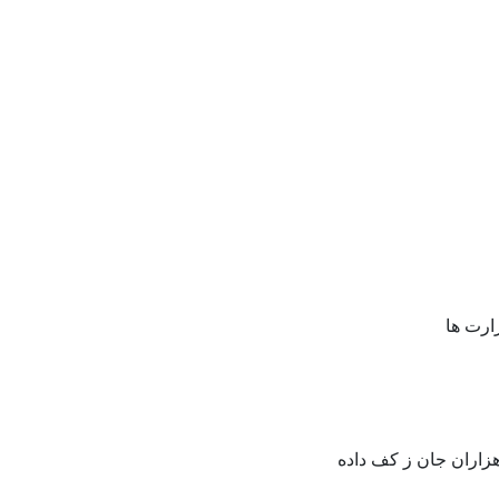
ابا"
رارت ها
زهزاران جان ز کف داده