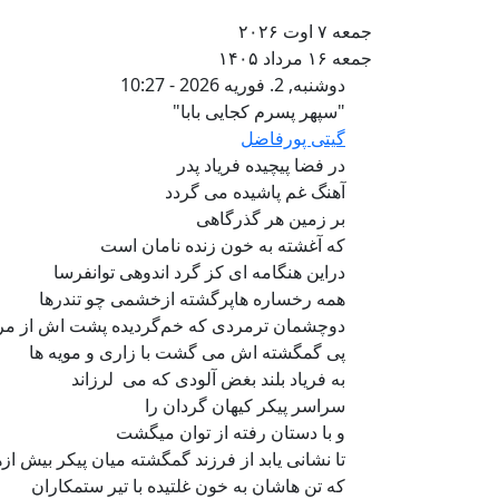
جمعه ۷ اوت ۲۰۲۶
جمعه ۱۶ مرداد ۱۴۰۵
"سپهر پسرم کجایی ب
دوشنبه, 2. فوریه 2026 - 10:27
"سپهر پسرم کجایی بابا"
گیتی پورفاضل
در فضا پیچیده فریاد پدر
آهنگ غم پاشیده می گردد
بر زمین هر گذرگاهی
که آغشته به خون زنده نامان است
دراین هنگامه ای کز گرد اندوهی توانفرسا
همه رخساره هاپرگشته ازخشمی چو تندرها
دوچشمان ترمردی که خم‌گردیده پشت اش از م
پی گمگشته اش می گشت با زاری و مویه ها
به فریاد بلند بغض آلودی که می لرزاند
سراسر پیکر ‌کیهان گردان را
و با دستان رفته از توان میگشت
تا نشانی یابد از فرزند گمگشته میان پیکر بیش ا
که تن هاشان به خون غلتیده با تیر ستمکاران