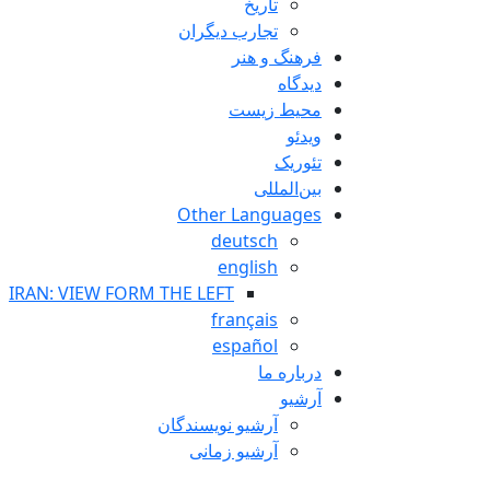
تاريخ
تجارب ديگران
فرهنگ و هنر
دیدگاه
محیط زیست
ویدئو
تئوریک
بین‌المللی
Other Languages
deutsch
english
IRAN: VIEW FORM THE LEFT
français
español
درباره ما
آرشیو
آرشیو نویسندگان
آرشیو زمانی