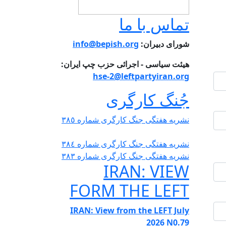
تماس با ما
شورای دبیران:
info@bepish.org
هیئت سیاسی - اجرائی حزب چپ ایران:
hse-2@leftpartyiran.org
جُنگ کارگری
نشریە هفتگی جنگ کارگری شمارە ٣٨٥
نشریە هفتگی جنگ کارگری شمارە ٣٨٤
نشریە هفتگی جنگ کارگری شمارە ٣٨٣
IRAN: VIEW
FORM THE LEFT
IRAN: View from the LEFT July
2026 N0.79