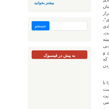
ی کرد رها از نیاز به امر آسمانی. از ۱۷۸۹، آزادی
بیشتر بخوانید
سان
ت و ابزار
ی"،
جستجو
دی
ت.
یته
دنی
 و
به پیش در فیسبوک
 که
دن
 نا
ست
ایت
تی