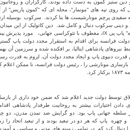
 دین ستیز کمون به دست داده بودند، کارگزاران و روحانیون
یی که روی تپه های "مونمار"، محله ای که "کمون پاریس" از آ
ه سفیدی پرچم مونارشیست ها بنا کردند. سرکوب بوسیله ار
وی و دینی سرکوب دنبال و کامل شد. دین کاتولیک از این میدان 
پیروز بیرون آمد و آنسیک لیک "هشتاد اشتباه" پاپ پی IX، معطوف با تئوکراسی جهانی، مورد پذیرش
ع شد. در ۱۸۷۳، فشار به دولت فرانسه برای اقدام به استقرار مجدد دولت پاپ گ
ود. دولت پاپ در سپتامبر ۱۸۷۰، توسط نیروهای پادشاهی ایتالیا، بر افکنده شده و سرزمین آن به
 قدرت دنیوی پاپ و ایجاد مجدد دولت آن، لزوم به قدرت رس
ازسازی مونارشی را ، رئیس دولت فرانسه، نا ممکن اعلام ک
رد.
خلاق توسط دولت جدید اعلام شد که ضمن خود داری از بازسا
ای دادن اختیارات بیشتر به روحانیت طرفدار پادشاهی اقدام
 سلطه جهانی پاپ بود. دو گرایش ضد تمدن مدرن، دو چه
 چهره پاپ که هر دو در تبعید بودند و از تبعید اتحاد را زم
را دنبال کرد که در تمامی زمینه های مدنی و سیاسی و آموز