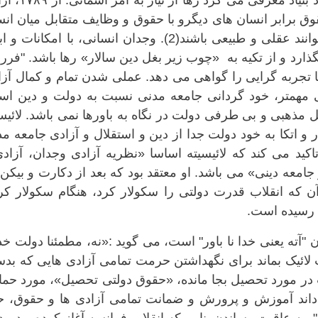
یک خرد گرای استوار، جامعه انسانی را خود بنیاد معرفی م
وق برابر انسان های دیگرو با حقوق و وظایف متقابل میان ان
ها معنا شده بود. اخلاق و سیاست، می توانند عقلی و طبیعی باشند(2). وجدان انسانی، با امکانا
گذارد و از تکیه به «چوب زیر بغل دین سالار» رها باشد. "فرر
 تجربه گرایی را گواهی می دهد. عملی شدن تمام و کمال آزا
 مهمتر، خود گردانی جامعه مدنی نسبت به دولت و دین اس
مذهبی و بی طرفی دولت در نگاه به باورها نمی باشد. لائیس
 و اتکا به خود دولت جدا از دین و استقلال و آزادی جامعه م
کید می کند که لائیسیته اساسا «نظریه آزادی وجدان، آزادی
جامعه دینی» می باشد. او معتقد بود که بعد از دکارت و بیکن
آن که انقلاب قدرت دولتی را سکولار کرد، هنگام سکولار کر
ا رسیده است.
 "آته یعنی خدا نا باور" است، می گوید :«نه، مطمئنا دولت خدا
 لائیک بماند برای نگهداشتن حرمت تمامی آزادی هایی که بد
اب در مورد تحصیل بجا مانده، «حقوق دولتی تحصیل»، مورد حم
ند آموزش و پرورش و ضمانت تمامی آزادی ها و حقوق، ح