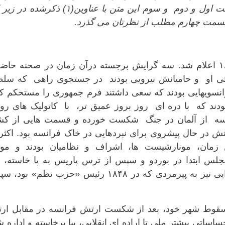
دین خانه خودش"منتشر کرده است. قسمت اول و دوم و سوم این متن با عناوین(۱) ذکر
ا قسمت چهارم مطلب از نظرتان می گذرد.
جمهوری سوم فرانسه، در ۴ سپتامبر ۱۸۷۰ اعلام شد. سه گرایش برجسته درآن زمان در صحنه حا
لتی او و حامیانش نیرویی بودند در جستجوی راهی که سل
رانسویهایی بودند که سعی داشتند فرم جمهوری را مستحکم کن
دند که با دره ای روز بروز عمیق تر، با کاتولیک های رو
انسه از آلمان در جنگ شکست خورده و قسمت هایی از کش
تش در حال پیشروی برای نبردهایی در خاک فرانسه بود. اکث
ن زمان، مونارشیست ها، اشراف و نظامیان بودند و مو
جلس ابتدا در بوردو و سپس از ترس پاریس به پا خاسته، 
ورسای تشکیل می شد. رئیس قدرت اجرایی نیز به پیرمردی که در ۱۸۴۸ رئیس «حزب نظم» ب
سقوط شهر خود، بعد از شکست ارتش فرانسه در مقابل ار
اساتی بیشتر ملی تا اراده ای انقلابی، بپا برخاسته و اداره 