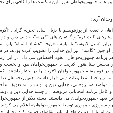
 این همه جمهوریخواهان هنوز این شکست ها را کافی برای ت
هوریخواهان با تغذیه از پوزیتویسم یا بزبان ساده تجربه گرایی "اگ
جستارهای "لیت تره" و گفتمان های "کی نه"، جدایی دین و د
بر "سیل لابوس" یا بیانیه معروف "هشتاد اشتباه" پاپ بما
 چون "گامبتا"، نیز این جدایی را تصویب کرده بودند. در 
 در برنامه جمهوریخواهان بخود اختصاص می داد. در این زما
مجلس سنا هنوز اکثریت با جمهوریخواهان نبود و نخست وز
 در قوه مقننه جمهوریخواهان اکثریت را در اختیار داشتند. 
قننه، زیر حمله مطبوعات دینی قرار داشت. جمهوریخواهان صا
 مواضع ضد روحانی، جدایی دین و دولت را به تعویق انداختن
و کامل برنامه انتخاباتی مربوطه، از جمله جدایی دین و دولت
لین تعهد جمهوریخواهان می دانستند. دسته دیگر از جمهوریخوا
 «پیروزی جمهوری توسط جمهوریخواهان» اعلام می کردند. 
ت ایتالیا، از دولت های اروپایی تقاضای حمایت کرد. بحران ح