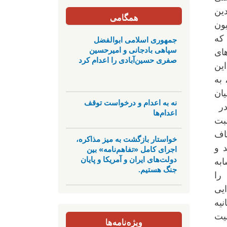
ین
همگامی
ون
که
جمهوری اسلامی ابوالفضل
سپاهی بادجانی و امیرحسین
ای
صفری حسین‌آبادی را اعدام کرد
ین
 به
ان
نه به اعدام و درخواست توقف
در
اعدام‌ها
سبت
این شکاف
خواستار بازگشت به میز مذاکره،
ند و
اجرای کامل «تفاهم‌نامه» بین
دولت‌های ایران و آمریکا و پایان
شابه
جنگ هستیم.
 را
یی
نیه
نیت
ویژه‌نامه‌ها