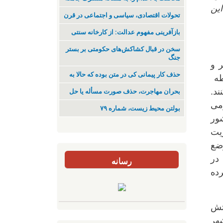
شده در زیر این
تحولات اقتصادی، سیاسی و اجتماعی در قرن
بازآفرینی مفهوم عدالت: از کارخانه سنتی
سخن در قبال کشاکش‌های حکومتی بر بستر
جنگ
ضر و
حذف کار پیمانی کی در متن بودە کە حالا بە
طه
ند.
بحران مهاجرت‌، حذف صورت مسأله یا حل
می
بولتن محیط زیست، شماره ۷۹
ور
ریت
ضع
در
رسانه
ود، سپرده
تش
شهر