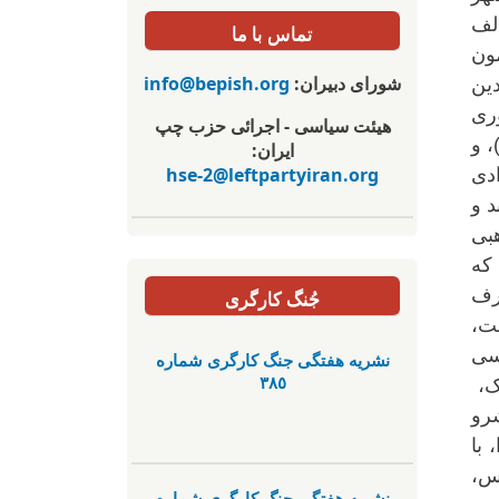
نتخابی، مخالف
تماس با ما
ون
شورای دبیران:
info@bepish.org
دین
هوری
هیئت سیاسی - اجرائی حزب چپ
، و
ایران:
hse-2@leftpartyiran.org
دی
د و
بی
ته ای که
رف
جُنگ کارگری
لت،
سی
نشریە هفتگی جنگ کارگری شمارە
٣٨٥
یک،
رو
 با
س،
نشریە هفتگی جنگ کارگری شمارە