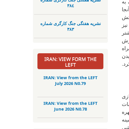
 به
٣٨٤
نجا
تش
نشریە هفتگی جنگ کارگری شمارە
نیز
٣٨٣
 بیشتر
سترش
مراه
یدن
IRAN: VIEW FORM THE
رد.
LEFT
IRAN: View from the LEFT
July 2026 N0.79
زی
IRAN: View from the LEFT
ات
June 2026 N0.78
ره
ینه
شی