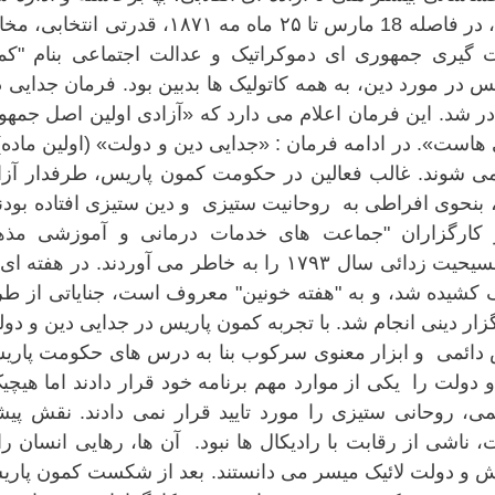
پاریس را بدست می گیرند. در شهر پاریس، در فاصله 18 مارس تا ۲۵ ماه مه ۱۸۷۱، قدرتی ا
گیری جمهوری ای دموکراتیک و عدالت اجتماعی بنام "کم
 در مورد دین، به همه کاتولیک ها بدبین بود. فرمان جدایی 
ت کمون پاریس در ۲ آوریل ۱۸۷۱ صادر شد. این فرمان اعلام می دارد که «آزادی اولین اصل جم
هاست». در ادامه فرمان : «جدایی دین و دولت» (اولین ماده)
می شوند. غالب فعالین در حکومت کمون پاریس، طرفدار آزا
ها، بنحوی افراطی به روحانیت ستیزی و دین ستیزی افتاده بودن
و کارگزاران "جماعت های خدمات درمانی و آموزشی مذه
خودپسند"، اقدام می کردند و بدین گونه، مسیحیت زدائی سال ۱۷۹۳ را به خاطر می آوردند. در هف
کشیده شد، و به "هفته خونین" معروف است، جنایاتی از ط
ار دینی انجام شد. با تجربه کمون پاریس در جدایی دین و دو
دائمی و ابزار معنوی سرکوب بنا به درس های حکومت پاری
دولت را یکی از موارد مهم برنامه خود قرار دادند اما هیچ
ی، روحانی ستیزی را مورد تایید قرار نمی دادند. نقش پیش
ناشی از رقابت با رادیکال ها نبود. آن ها، رهایی انسان را،
 و دولت لائیک میسر می دانستند. بعد از شکست کمون پاری