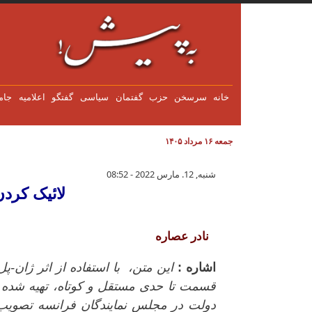
فتن به محتوای اصلی
خانه
سرسخن
حزب
گفتمان
سياسی
گفتگو
اعلاميه
جام
جمعه ۱۶ مرداد ۱۴۰۵
لائیک کردن دولت و لائیک کردن جا
شنبه, 12. مارس 2022 - 08:52
لائیک کردن
نادر عصاره
اشاره :
این متن، با استفاده از اثر ژان-
قسمت تا حدی مستقل و کوتاه، تهیه شده 