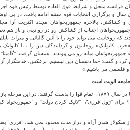
لس نمایندگان فرانسه منحل و شرایط فوق العاده توسط رئیس قوه اجر
 سال و برگزاری انتخابات قوه مقننه ادامه یافت. در پی او
 و کشاکش، بالاخره جمهوریخواهان مجدد اکثریت آرا مج
مهوریخواهان اجتناب از کشاکش رو در رو دینی و باز هم تعو
 که روحانیت می تواند خود را با آئین گالیائی و میراث ناپلئ
حزب کاتولیک» روحانیون و گردانندگان دین را ، با کاتولیک 
 جمهوریخواهان میانه رو می پیوندند، همسان گرفت. "گامبتا"،
 کرد و گفت: «ما دشمنان دین نیستیم. برعکس، خدمتگزار آز
 و فلسفی می باشیم.»
جمهوریخواهان با کسب اکثریت مجلس سنا در سال ۱۸۷۹، تمام قوا را بدست گرفتند. در این مرحله 
؟ برای "ژول فرری"، "لائیک کردن دولت" و "جمهوریخواه کر
از سکولار شدن آرام و دراز مدت محدود نمی شد. "فرری" بعن