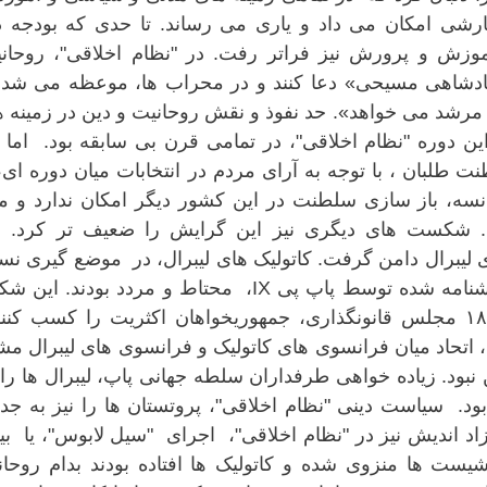
نارشی امکان می داد و یاری می رساند. تا حدی که بودجه د
موزش و پرورش نیز فراتر رفت. در "نظام اخلاقی"، روحانی
 «پادشاهی مسیحی» دعا کنند و در محراب ها، موعظه می شد 
رشد می خواهد». حد نفوذ و نقش روحانیت و دین در زمینه ه
ن دوره "نظام اخلاقی"، در تمامی قرن بی سابقه بود. اما ا
 طلبان ، با توجه به آرای مردم در انتخابات میان دوره ای،
نسه، باز سازی سلطنت در این کشور دیگر امکان ندارد و می
 شکست های دیگری نیز این گرایش را ضعیف تر کرد. 
ی لیبرال دامن گرفت. کاتولیک های لیبرال، در موضع گیری ن
به "معصومیت پاپ" بعنوان وحی خدا و بخشنامه شده توسط پاپ پی IX، محتاط و مردد بودند. 
ها، باعث شد که در انتخابات ژانوایه ۱۸۷۵ مجلس قانونگذاری، جمهوریخواهان اکثریت را کسب کن
مونارشیست ها را شکست دهند. در ۱۸۷۵، اتحاد میان فرانسوی های کاتولیک و فرانسوی های لیبرال م
 نبود. زیاده خواهی طرفداران سلطه جهانی پاپ، لیبرال ها را
. سیاست دینی "نظام اخلاقی"، پروتستان ها را نیز به جدا
اد اندیش نیز در "نظام اخلاقی"، اجرای "سیل لابوس"، یا بیا
شیست ها منزوی شده و کاتولیک ها افتاده بودند بدام روحا