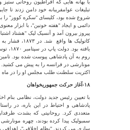
با بهانه هایی که افراطیون روحانی ستیز و
تبلیغات عوامفریبانه خود دامن زدند تا جا
شروع شده بود، کلیسای "سکره کوور" را ب
دائمی و ایجاد "هفته خونین"، با ابزار معن
کاتولیک ها واق
یافته ب
روم به آن پادشاهی پیوست شده بود. تامین
مونارشی در فرانسه را به پیش می کشید. ب
اکثریت سلطنت طلب مجلس او را در ماه مه ۱۸۷۳ برکنار ک
۱۸-آغاز حرکت جمهوریخواهان
با تعیین رئیس جدید دولت، نظامی بنام ا
پادشاهی و احتیاط در این باره، در راست
متعددی کرد. روحانیتی که بشدت طرفدار
سمبولیک پیدا کرده بودند، چهره مونارشی و
سازی می کردند. "نظام اخلاقی"، اهدافی 