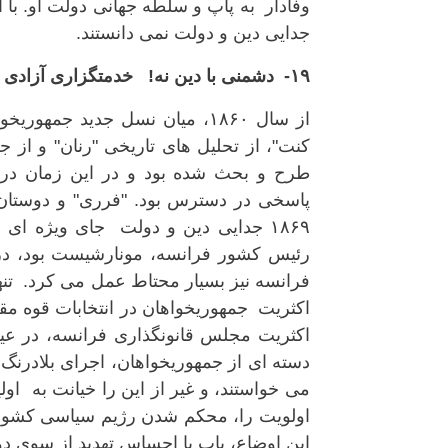
وفادار به پاپ و سلطه جهانی دولت او. با
جدایی دین و دولت نمی دانستند.
۱۹- دشمنی با دین نه! خدمتگزاری آزادی وجدان آری!
از سال ۱۸۶۰، میان نسل جدید جم
کنت"، از تحلیل های تاریخی "رنان" و از 
طرح و بحث شده بود و در این زمان در برا
پاسخی در دسترس بود. "فرری" و دوستان او
۱۸۶۹ جدایی دین و دولت جای ویژه ای
رئیس کشور فرانسه، مونارشیست بود، در 
فرانسه نیز بسیار محتاط عمل می کرد. تنها
اکثریت جمهوریخواهان در انتخابات قوه م
اکثریت مجلس قانونگذاری فرانسه، در عین
دسته ای از جمهوریخواهان، اجرای بلادرنگ 
می خواستند، و غیر از این را خیانت به او
اولویت را، محکم شدن رژیم سیاسی کشورو
این اوضاع، پاپ با احساس تهدید از سوی دول