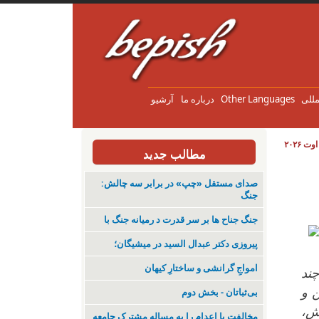
مللی
Other Languages
درباره ما
آرشیو
مطالب جدید
صدای مستقل «چپ» در برابر سه چالش:
جنگ
جنگ جناح ها بر سر قدرت د رمیانە جنگ با
پیروزی دکتر عبدال السید در میشیگان؛
‌امواجِ گرانشی و ساختارِ کیهان
چند
 و
بی‌ثباتان - بخش دوم
 خودش،
مخالفت با اعدام را به مساله مشترک جامعه