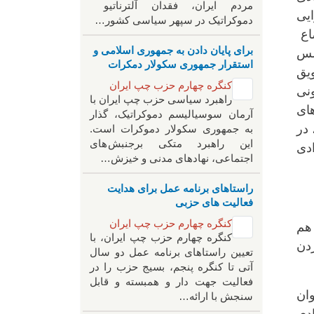
مردم ایران، فقدان آلترناتیو
ایی
دموکراتیک در سپهر سیاسی کشور…
ضاع
برای پایان دادن به جمهوری اسلامی و
لس
استقرار جمهوری سکولار دمکرات
یق
کنگره چهارم حزب چپ ایران
ونی
راهبرد سياسی حزب چپ ایران با
های
آرمان سوسیالیسم دموکراتیک، گذار
 در
به جمهوری سکولار دموکرات است.
این راهبرد متکی برجنبش های
ادی
اجتماعی، نهادهای مدنی و خیزش‌…
راستاهای برنامه عمل برای هدایت
فعالیت های حزبی
کنگره چهارم حزب چپ ایران
باز هم
کنگره چهارم حزب چپ ایران، با
دن
تعیین راستاهای برنامه عمل دو سال
آتی تا کنگره پنجم، بسیج حزب را در
فعالیت جهت دار و همبسته و قابل
وان
سنجش با ارائه…