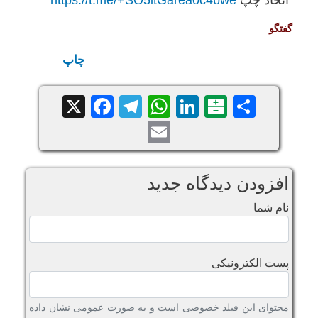
اتحاد چپ
https://t.me/+SO5itGarea0c4bwe
گفتگو
چاپ
Facebook
Telegram
WhatsApp
X
LinkedIn
Balatarin
Share
Email
افزودن دیدگاه جدید
نام شما
پست الکترونیکی
محتوای این فیلد خصوصی است و به صورت عمومی نشان داده