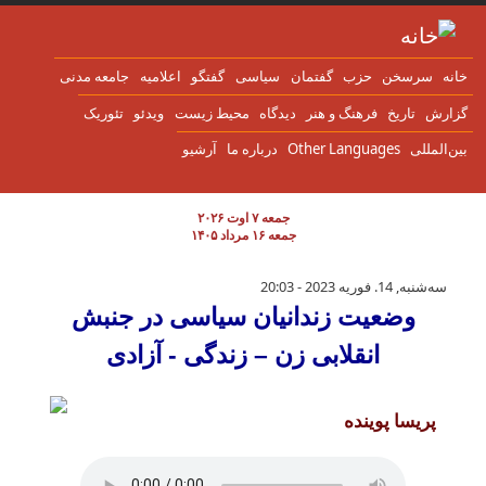
ن به محتوای اصلی
انه
سرسخن
حزب
گفتمان
سياسی
گفتگو
اعلاميه
جامعه مدنی
زارش
تاریخ
فرهنگ و هنر
دیدگاه
محیط زیست
ویدئو
تئوریک
ین‌المللی
Other Languages
درباره ما
آرشیو
جمعه ۷ اوت ۲۰۲۶
جمعه ۱۶ مرداد ۱۴۰۵
وضعیت زندانیان سیاسی در جنبش انقلابی زن – 
سه‌شنبه, 14. فوریه 2023 - 20:03
وضعیت زندانیان سیاسی در جنبش
انقلابی زن – زندگی - آزادی
پریسا پوینده