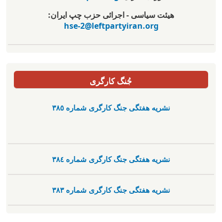
هیئت سیاسی - اجرائی حزب چپ ایران:
hse-2@leftpartyiran.org
جُنگ کارگری
نشریە هفتگی جنگ کارگری شمارە ٣٨٥
نشریە هفتگی جنگ کارگری شمارە ٣٨٤
نشریە هفتگی جنگ کارگری شمارە ٣٨٣