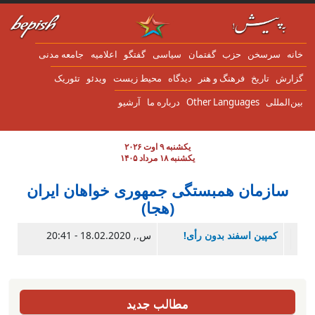
ن به محتوای اصلی
انه
سرسخن
حزب
گفتمان
سياسی
گفتگو
اعلاميه
جامعه مدنی
زارش
تاریخ
فرهنگ و هنر
دیدگاه
محیط زیست
ویدئو
تئوریک
ین‌المللی
Other Languages
درباره ما
آرشیو
یکشنبه ۹ اوت ۲۰۲۶
یکشنبه ۱۸ مرداد ۱۴۰۵
سازمان همبستگی جمهوری خواهان ایران
(هجا)
کمپین اسفند بدون رأی!
س., 18.02.2020 - 20:41
مطالب جدید