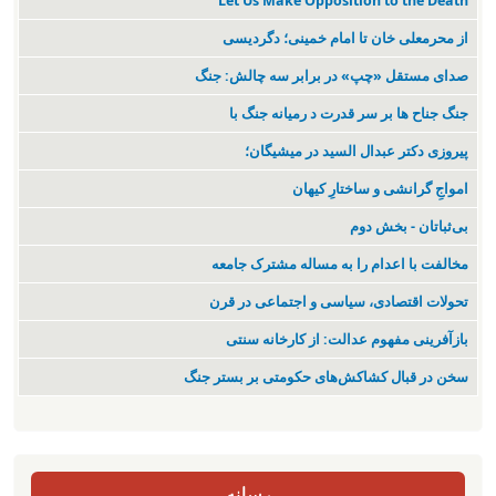
Let Us Make Opposition to the Death
از محرمعلی خان تا امام خمینی؛ دگردیسی
صدای مستقل «چپ» در برابر سه چالش: جنگ
جنگ جناح ها بر سر قدرت د رمیانە جنگ با
پیروزی دکتر عبدال السید در میشیگان؛
‌امواجِ گرانشی و ساختارِ کیهان
بی‌ثباتان - بخش دوم
مخالفت با اعدام را به مساله مشترک جامعه
تحولات اقتصادی، سیاسی و اجتماعی در قرن
بازآفرینی مفهوم عدالت: از کارخانه سنتی
سخن در قبال کشاکش‌های حکومتی بر بستر جنگ
رسانه