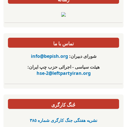
تماس با ما
شورای دبیران:
info@bepish.org
هیئت سیاسی - اجرائی حزب چپ ایران:
hse-2@leftpartyiran.org
جُنگ کارگری
نشریە هفتگی جنگ کارگری شمارە ٣٨٥