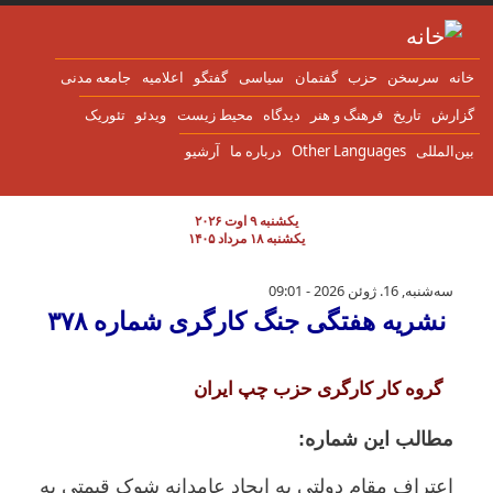
ن به محتوای اصلی
انه
سرسخن
حزب
گفتمان
سياسی
گفتگو
اعلاميه
جامعه مدنی
زارش
تاریخ
فرهنگ و هنر
دیدگاه
محیط زیست
ویدئو
تئوریک
ین‌المللی
Other Languages
درباره ما
آرشیو
یکشنبه ۹ اوت ۲۰۲۶
یکشنبه ۱۸ مرداد ۱۴۰۵
نشریە هفتگی جنگ کارگری شمارە ۳۷٨
سه‌شنبه, 16. ژوئن 2026 - 09:01
نشریە هفتگی جنگ کارگری شمارە ۳۷٨
گروه کار کارگری حزب چپ ایران
مطالب این شمارە:
اعتراف مقام دولتی بە ایجاد عامدانە شوک قیمتی بە