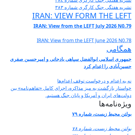
شریە هفتگی جنگ کارگری شمارە ٣٨٤
شریە هفتگی جنگ کارگری شمارە ٣٨٣
IRAN: VIEW FORM THE LEF
IRAN: View from the LEFT July 2026 N0.7
IRAN: View from the LEFT June 2026 N0.7
مگامی
مهوری اسلامی ابوالفضل سپاهی بادجانی و امیرحسین صفری
سین‌آبادی را اعدام کرد
ه به اعدام و درخواست توقف اعدام‌ها
واستار بازگشت به میز مذاکره، اجرای کامل «تفاهم‌نامه» بین
ولت‌های ایران و آمریکا و پایان جنگ هستیم.
یژه‌نامه‌ها
ولتن محیط زیست، شماره ۷۹
ولتن محیط زیست، شماره ۷۸