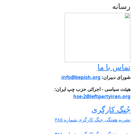
سانه
ماس با ما
ورای دبیران:
info@bepish.org
یئت سیاسی - اجرائی حزب چپ ایران:
hse-2@leftpartyiran.or
ُنگ کارگری
شریە هفتگی جنگ کارگری شمارە ٣٨٥