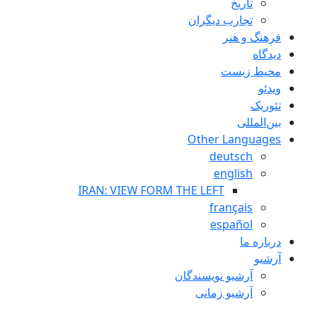
تاريخ
تجارب ديگران
فرهنگ و هنر
دیدگاه
محیط زیست
ویدئو
تئوریک
بین‌المللی
Other Languages
deutsch
english
IRAN: VIEW FORM THE LEFT
français
español
درباره ما
آرشیو
آرشیو نویسندگان
آرشیو زمانی