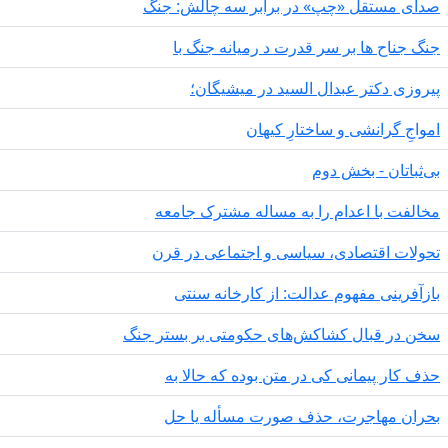
دای مستقل «چپ» در برابر سه چالش: جنگ
گ جناح ها بر سر قدرت د رمیانە جنگ با
روزی دکتر عبدال السید در میشیگان؛
مواجِ گرانشی و ساختارِ کیهان
‌ثباتان - بخش دوم
الفت با اعدام را به مساله مشترک جامعه
ولات اقتصادی، سیاسی و اجتماعی در قرن
زآفرینی مفهوم عدالت: از کارخانه سنتی
ن در قبال کشاکش‌های حکومتی بر بستر جنگ
ف کار پیمانی کی در متن بودە کە حالا بە
ران مهاجرت‌، حذف صورت مسأله یا حل