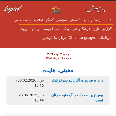
ن به محتوای اصلی
انه
سرسخن
حزب
گفتمان
سياسی
گفتگو
اعلاميه
جامعه مدنی
زارش
تاریخ
فرهنگ و هنر
دیدگاه
محیط زیست
ویدئو
تئوریک
ین‌المللی
Other Languages
درباره ما
آرشیو
جمعه ۷ اوت ۲۰۲۶
جمعه ۱۶ مرداد ۱۴۰۵
مغیثی، هایده
درباره ضرورت آلترناتیو دموکراتیک
س., 03.02.2026 -
10:16
بیش‌ترین صدمات جنگ متوجه زنان
پ., 26.06.2025 -
است
16:44