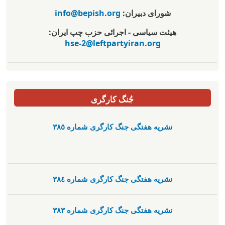
شورای دبیران:
info@bepish.org
هیئت سیاسی - اجرائی حزب چپ ایران:
hse-2@leftpartyiran.org
جُنگ کارگری
نشریە هفتگی جنگ کارگری شمارە ٣٨٥
نشریە هفتگی جنگ کارگری شمارە ٣٨٤
نشریە هفتگی جنگ کارگری شمارە ٣٨٣