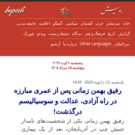
ن به محتوای اصلی
انه
سرسخن
حزب
گفتمان
سياسی
گفتگو
اعلاميه
جامعه مدنی
زارش
تاریخ
فرهنگ و هنر
دیدگاه
محیط زیست
ویدئو
تئوریک
ین‌المللی
Other Languages
درباره ما
آرشیو
پنجشنبه ۶ اوت ۲۰۲۶
پنج‌شنبه ۱۵ مرداد ۱۴۰۵
رفیق بهمن زمانی پس از عمری مبارزه در راه 
یک‌شنبه, 12. ژانویه 2025 - 14:35
رفیق بهمن زمانی پس از عمری مبارزه
در راه آزادی، عدالت و سوسیالیسم
درگذشت!
رفیق بهمن زمانی یکی از شخصیت‌های نامدار
جنبش چپ در آذربایجان، بعد از یک بیماری