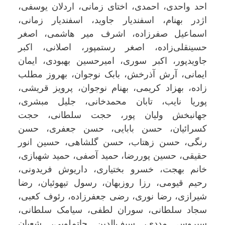
احد واحدی، احمدی، اختای زمانی، اردلان یوسفی،
اژدر بهنام، اسفندیار جاوید، اسفندیار زمانی،
اسماعیل صفرزاده، اشرف میر هاشمی، اصغر
حسینقلی‌زاده، اصغر رستمپور، اصلانی، اکبر
جاویدپور، اکبر سوری، امیرحسین بهبودی، ایمان
ایمانی، آرش آذرخش، بابک نوجوان، بهروز مطلب
زاده، بهزاد کریمی، بهنام نوجوان، پرویز قریشی،
پوریا نایب، تابان محمدخانی، جلیل مبشری،
جهانبخش ولیان پور، حجت سلطانی، حجت
کسرائیان، حسن بابایی، حسن جعفری، حسن
رنگی، حسن زهتاب، حسن گلشاهی، حسین انور
حقیقی، حسین پوررضا، حمید آصفی، حمید شهبازی،
خانم بهجت، خسرو بختیاری، داریوش فریدونی،
رحیم قیومی، رزا روزبهان، رسول تیهوئیان، رضا
شیرازی، رضا نوری، رضی جعفرزاده، رئوف کعبی،
سجاد سلطانی، سوران لطفی، سیامک سلطانی،
سیروس مددی، سیف‌الدین حاتم‌لویی، شعبان