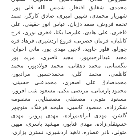
محمدی، شقایق افتخار، شمس الله قلی پور،
شهریار محمدی، شهین امیری، صادق کارگر، صمد
تخمه فروش، صمد دژبان، عباس انور حقیقی، علی
فاخری، علی هادی، علیرضا یکتا، فخری نوری، فرخ
کابلیان، فرمان حضرتی، فروغ اردشیری، فرهاد قره
چورلو، فلور جاوید، لاچین مهدی پور، مانی اخوان،
مجید عبدالرحیم‌پور، مجید ناصری، مریم پور
تنگستانی، محمد دهقانی، محمد فولادپور، محمد
کاظمی، محمد کلن، محمدحسین مرادپور،
محمدصادق علی اصغری، محمدعلی حسینی،
محمود پارسایی، مرتضی نیکی، مسعود شب افروز،
مسعود متولی، مصطفی مصطفایی، معصومه
شکرزاده، مقصود کاسبی، ملیحه فرهنگ، منوچهر
گلشن، مهدی ابراهیم‌زاده، مهدی پرویز، مهدی
حسینقلی‌زاده، مهدی فتاپور، مهشید یاسری، مهین
متولی، نادر عصاره، ناهید اردشیری، نسترن بزازی،