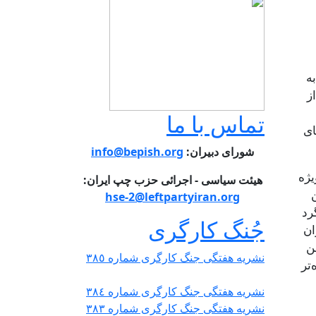
ه
ز
تماس با ما
ای
شورای دبیران:
info@bepish.org
یژه
هیئت سیاسی - اجرائی حزب چپ ایران:
hse-2@leftpartyiran.org
رد
جُنگ کارگری
ان
ن
نشریە هفتگی جنگ کارگری شمارە ٣٨٥
تر
نشریە هفتگی جنگ کارگری شمارە ٣٨٤
نشریە هفتگی جنگ کارگری شمارە ٣٨٣