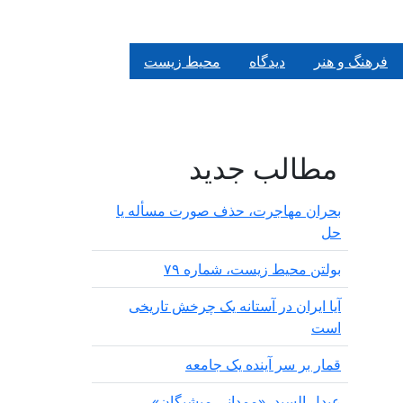
فرهنگ و هنر
دیدگاه
محیط زیست
مطالب جدید
بحران مهاجرت‌، حذف صورت مسأله یا
حل
بولتن محیط زیست، شماره ۷۹
آیا ایران در آستانه یک چرخش تاریخی
است
قمار بر سر آینده یک جامعه
عبدل السید، «ممدانی میشیگان»،