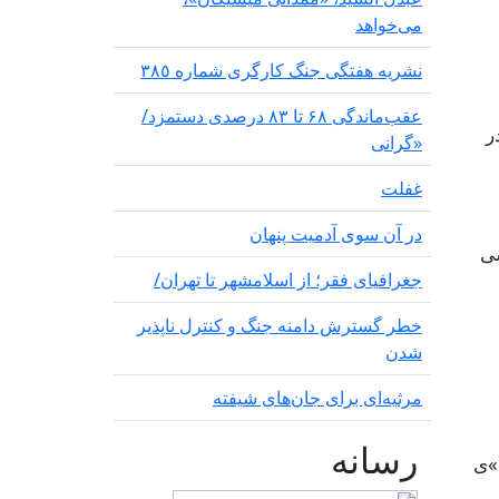
می‌خواهد
نشریە هفتگی جنگ کارگری شمارە ٣٨٥
عقب‌ماندگی ۶۸ تا ۸۳ درصدی دستمزد/
در
«گرانی
غفلت
در آن سوی آدمیت پنهان
سی
جغرافیای فقر؛ از اسلامشهر تا تهران/
خطر گسترش دامنه جنگ و کنترل ناپذیر
شدن
مرثیه‌ای برای جان‌های شیفته
رسانه
»ی