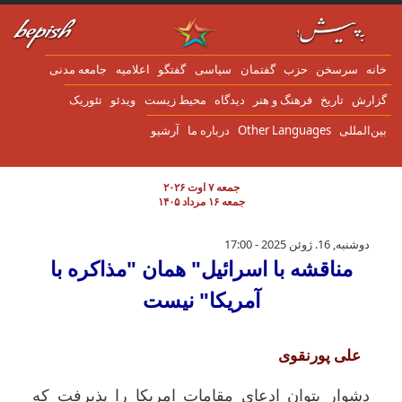
ن به محتوای اصلی
انه
سرسخن
حزب
گفتمان
سياسی
گفتگو
اعلاميه
جامعه مدنی
زارش
تاریخ
فرهنگ و هنر
دیدگاه
محیط زیست
ویدئو
تئوریک
ین‌المللی
Other Languages
درباره ما
آرشیو
جمعه ۷ اوت ۲۰۲۶
جمعه ۱۶ مرداد ۱۴۰۵
مناقشه با اسرائیل" همان "مذاکره با آمریکا" 
دوشنبه, 16. ژوئن 2025 - 17:00
مناقشه با اسرائیل" همان "مذاکره با
آمریکا" نیست
علی پورنقوی
دشوار بتوان ادعای مقامات امریکا را پذیرفت که