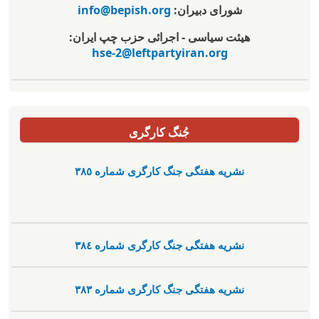
شورای دبیران:
info@bepish.org
هیئت سیاسی - اجرائی حزب چپ ایران:
hse-2@leftpartyiran.org
جُنگ کارگری
نشریە هفتگی جنگ کارگری شمارە ٣٨٥
نشریە هفتگی جنگ کارگری شمارە ٣٨٤
نشریە هفتگی جنگ کارگری شمارە ٣٨٣