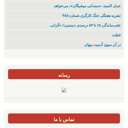
عبدل السید، «ممدانی میشیگان»، می‌خواهد
نشریە هفتگی جنگ کارگری شمارە ٣٨٥
عقب‌ماندگی ۶۸ تا ۸۳ درصدی دستمزد/ «گرانی
غفلت
در آن سوی آدمیت پنهان
رسانه
تماس با ما