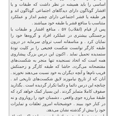
اساسی را باید همیشه در نظر داشت که طبقات و یا
اقشار گوناگون دارای دیدگاهای اجتماعی گوناگون اند و
هر طبقه یا قشر اجتماعی دارای چشم انداز و عملکرد
متناسب با منافع قشر یا طبقه خود میباشند .
پس از قیام (انقلاب) ۵۷ ، منافع اقشار و طبقات با
برجستگی بیشتری در عملکرد افراد و گروه‌ها خود را
نمایان کرد . و متاسفانه اسب تروای سرمایه در درون
طبقه کارگر توانست شکست فجیعی را بر کلیت تودهٔ
ستمدیده تحمیل نماید . اکنون این درس بزرگ پیشاروی
همه است که اتحاد نسنجیده تنها منجر به شکست‌های
مفتضحانه می‌گردد. حاشا که طبقه کارگر و زحمتکش
فریب نام‌ها و آنچه دیگران به خود نسبت می‌دهند نخورند .
آنان که از تاریخ نیاموزند لایق شکست‌های تاریخی اند .
چنانچه این درس دائما و دائما تکرار گردیده است . بگذارید
صفوف کاملا متمایز گردند . این بسیار کمک خواهد کرد که
طبقهٔ مبارزه جوی واقعی ، دشمنان خود را رویاروی و نه
در کنار خود ببیند . خوشبختانه امروز تعلقات و تمایزات
خود را بیش از گذشته نشان می‌دهد.
باید متحد شد اما پیش هر اتحاد باید وجوه اشتراک و افتراق