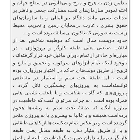
، دامن زدن به هرج و مرج و بی‌قانونی در سطح جهان و
اخته نمودن سازمان‌های تحت مشارکت جمعی و ناظر بر
عدالت نسبی مانند دادگاه بین‌المللی و یا سازمان‌های
حقوق بشری ، غارت بی‌محابای زمین و تخریب محیط
زیست به صورتی که تاکنون بی‌سابقه بوده است و....
حدود دویست سال است که دوطبقه شاخص بعد از
انقلاب صنعتی یعنی طبقه کارگر و بورژوازی ، در
مبارزه‌ای حاد تر از تمام دوران ماقبل خود قرار گرفته‌اند .
باوجود اینکه تمام ابزارهای سرکوب و تحمیق و تبلیغ و
ترویج از طریق دولت‌های حاکم در اختیار بورژوازی بوده
است ، اما طبقهٔ تحت ستم و استثمار در مقاطعی
توانسته‌است به پیروزیهای چشمگیری نائل گردد .
پیروزی‌های که گاه به شکست و یا باعقب نشینی هایی
همراه بوده است . به جرات می‌توان گفت که قاطعیت در
مبارزه آنگاه که طبقهٔ تحت ستم به ریشه‌ها هجوم
برده‌است همیشه و یا غالبا به پیشروی یا به پیروزی منجر
گردیده است و بر عکس تمام شکست‌ها از کاهلی طبقاتی
و یا از طریق امتیاز دهی به طبقه مقابل یعنی طبقه
غارتگر سرمایه داران صورت گرفته‌است. البته این اصل