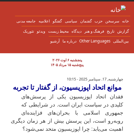
ن به محتوای اصلی
انه
سرسخن
حزب
گفتمان
سياسی
گفتگو
اعلاميه
جامعه مدنی
زارش
تاریخ
فرهنگ و هنر
دیدگاه
محیط زیست
ویدئو
تئوریک
ین‌المللی
Other Languages
درباره ما
آرشیو
پنجشنبه ۶ اوت ۲۰۲۶
پنج‌شنبه ۱۵ مرداد ۱۴۰۵
موانع اتحاد اپوزیسیون، از گفتار تا تجربه
چهارشنبه, 17. سپتامبر 2025 - 10:15
موانع اتحاد اپوزیسیون، از گفتار تا تجربه
فقدان اتحاد اپوزیسیون یکی از پرسش‌های
کلیدی در سیاست ایران است. در شرایطی که
جمهوری اسلامی با بحران‌های فزاینده‌ای
روبه‌رو است، این پرسش بیش از هر زمان دیگری
اهمیت می‌یابد: چرا اپوزیسیون متحد نمی‌شود؟