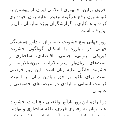
افزون براین، جمهوری اسلامی ایران از پیوستن به
کنوانسیون رفع هرگونه تبعیض علیه زنان خودداری
کرده و همکاری با گزارشگران ویژه سازمان ملل را
نپذیرفته است.
روز جهانی منع خشونت علیه زنان، یادآور همبستگی
جهانی در مبارزه با اشکال گوناگون خشونت
فیزیکی، روانی، جنسی، اقتصادی، ساختاری و
سنت‌های زیان‌بارِ پدرسالارانه، دین‌سالارانه و
خشونت خانگی علیه زنان است. این روز فرصتی
است برای تأکید بر حق بنیادین زنان بر امنیت،
کرامت انسانی و آزادی در عرصه‌های خصوصی و
عمومی.
در ایران، این روز یادآور واقعیتی تلخ است: خشونت
علیه زنان نه رفتاری فردی، بلکه ساختاری و نهادینه
است. از قوانین تبعیض‌آمیز اسلامی (شریعت) و