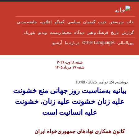
ن به محتوای اصلی
انه
سرسخن
حزب
گفتمان
سياسی
گفتگو
اعلاميه
جامعه مدنی
زارش
تاریخ
فرهنگ و هنر
دیدگاه
محیط زیست
ویدئو
تئوریک
ین‌المللی
Other Languages
درباره ما
آرشیو
شنبه ۸ اوت ۲۰۲۶
شنبه ۱۷ مرداد ۱۴۰۵
بیانیه‌ به‌مناسبت روز جهانی منع خشونت علیه
دوشنبه, 24. نوامبر 2025 - 10:48
بیانیه‌ به‌مناسبت روز جهانی منع خشونت
علیه زنان خشونت علیه زنان، خشونت
علیه انسانیت است
کانون همکاری نهادهای جمهوری‌خواه ایران