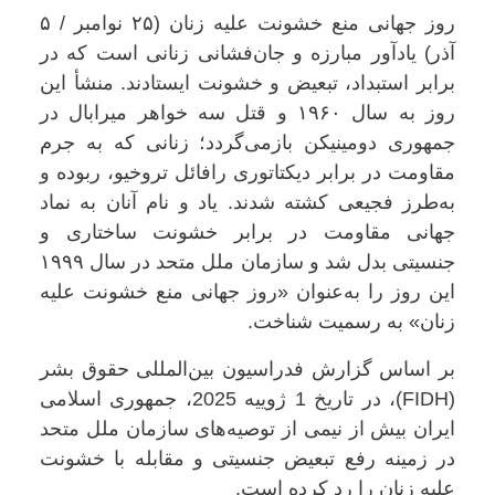
روز جهانی منع خشونت علیه زنان (۲۵ نوامبر / ۵
آذر) یادآور مبارزه و جان‌فشانی زنانی است که در
برابر استبداد، تبعیض و خشونت ایستادند. منشأ این
روز به سال ۱۹۶۰ و قتل سه خواهر میرابال در
جمهوری دومینیکن بازمی‌گردد؛ زنانی که به جرم
مقاومت در برابر دیکتاتوری رافائل تروخیو، ربوده و
به‌طرز فجیعی کشته شدند. یاد و نام آنان به نماد
جهانی مقاومت در برابر خشونت ساختاری و
جنسیتی بدل شد و سازمان ملل متحد در سال ۱۹۹۹
این روز را به‌عنوان «روز جهانی منع خشونت علیه
زنان» به رسمیت شناخت.
بر اساس گزارش فدراسیون بین‌المللی حقوق بشر
(FIDH)، در تاریخ 1 ژوییه 2025، جمهوری اسلامی
ایران بیش از نیمی از توصیه‌های سازمان ملل متحد
در زمینه رفع تبعیض جنسیتی و مقابله با خشونت
علیه زنان را رد کرده است.