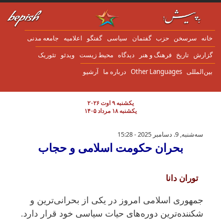
ن به محتوای اصلی
انه
سرسخن
حزب
گفتمان
سياسی
گفتگو
اعلاميه
جامعه مدنی
زارش
تاریخ
فرهنگ و هنر
دیدگاه
محیط زیست
ویدئو
تئوریک
ین‌المللی
Other Languages
درباره ما
آرشیو
یکشنبه ۹ اوت ۲۰۲۶
یکشنبه ۱۸ مرداد ۱۴۰۵
بحران حکومت اسلامی و حجاب
سه‌شنبه, 9. دسامبر 2025 - 15:28
بحران حکومت اسلامی و حجاب
توران دانا
جمهوری اسلامی امروز در یکی از بحرانی‌ترین و
شکننده‌ترین دوره‌های حیات سیاسی خود قرار دارد.