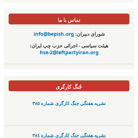
تماس با ما
شورای دبیران:
info@bepish.org
هیئت سیاسی - اجرائی حزب چپ ایران:
hse-2@leftpartyiran.org
جُنگ کارگری
نشریە هفتگی جنگ کارگری شمارە ٣٨٥
نشریە هفتگی جنگ کارگری شمارە ٣٨٤