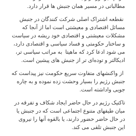
مطالباتی در مسیر همان جنبش ها قرار دارد.
نقطعە اشتراک اصلی شرکت کنندگان در جنبش
مسائل اقتصادی و معیشتی است اما از آنجا کە
مشکلات معیشتی و اقتصادی خود ریشە در سیاست
و ساختار حکومتی و فساد سیاسی و اقتصادی دارد،
می شود ادعا کرد کە ماهیتا بە مراتب سیاسی تر،
ادیکالتر و تودەای تر از جنبش های پیشین است.
از واکنشهای متفاوت سریع حکومت نیز پیداست کە
جنبش رژیم را بسیار وحشت زدە نمودە و بە چارە
جویی واداشتە است.
تاکتیک رژیم در حال حاضر ایجاد شکاف و تفرقە در
میان طیفهای متنوع اجتماعی است کە در جنبش یا
در حال حاضر حضور دارند، یا بالقوە آنها را نیروی
این جنبش تلقی می کند.