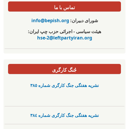
تماس با ما
شورای دبیران:
info@bepish.org
هیئت سیاسی - اجرائی حزب چپ ایران:
hse-2@leftpartyiran.org
جُنگ کارگری
نشریە هفتگی جنگ کارگری شمارە ٣٨٥
نشریە هفتگی جنگ کارگری شمارە ٣٨٤