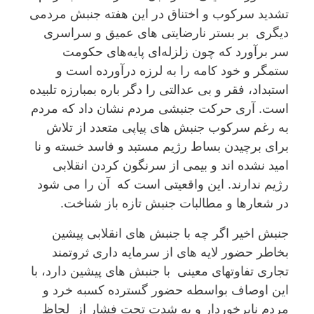
تشدید سرکوب و اختناق در این هفتە جنبش مردمی
دیگری بر بستر نارضایتی های عمیق و سراسری
سر برآورد کە چون زلزلەای پایەهای حکومت
ستمگر و خود کامە را بە لرزە درآوردە است و
استبداد، فقر و بی عدالتی را دگر بارە بمبارزە تلبیدە
است. آری حرکت جنبشی مردم نشان داد کە مردم
بە رغم سرکوب جنبش های پیاپی متعدد از تلاش
برای برچیدن بساط رژیم مستبد و فاسد خستە و نا
امید نشدە اند و بیمی از سرنگون کردن انقلابی
رژیم ندارند. این واقعیتی است کە آن را می شود
در شعارها و مطالبات جنبش تازە باز شناخت.
جنبش اخیر اگر چە با جنبش های انقلابی پیشین
بخاطر حضور لایە های از سرمایە داری ثروتمند
تجاری تفاوتهای معینی با جنبش های پیشین دارد، با
این اوصاف بواسطە حضور گستردە کسبە خرد و
مردم نابرخوردار و بە شدت تحت فشار از لحاظ