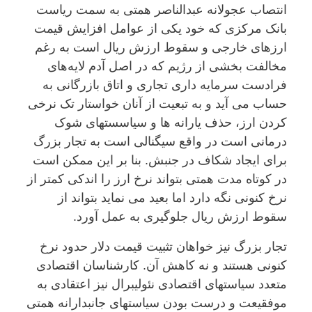
انتصاب عجولانە عبدالناصر همتی بە سمت ریاست
بانک مرکزی کە خود یکی از عوامل افزایش قیمت
ارزهای خارجی و سقوط ارزش ریال است بە رغم
مخالفت بخشی از رژیم کە در اصل آدم لایەهای
فرادست سرمایە داری تجاری و اتاق بازرگانی بە
حساب می آید و بە تبعیت از آنان خواستار تک نرخی
کردن ارز، حذف یارانە ها و سیاسستهای شوک
درمانی است در واقع سیگنالی است بە تجار بزرگ
برای ایجاد شکاف در جنبش. بنا بر این ممکن است
در کوتاە مدت همتی بتواند نرخ ارز را اندکی کمتر از
نرخ کنونی نگە دارد اما بعید می نماید بتواند از
سقوط ارزش ریال جلوگیری بە عمل آورد.
تجار بزرگ نیز خواهان تثبیت قیمت دلار حدود نرخ
کنونی هستند و نە کاهش آن. کارشناسان اقتصادی
متعدد سیاستهای اقتصادی نئولیبرال نیز اعتقادی بە
موفقیعت و درست بودن سیاستهای جانبدارانە همتی