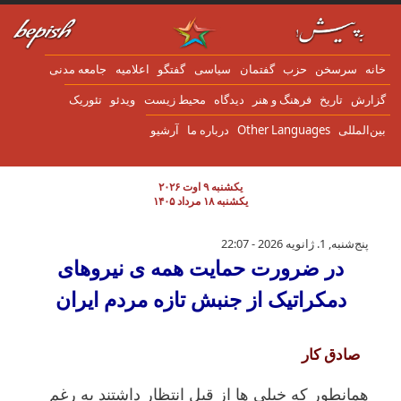
ن به محتوای اصلی
انه
سرسخن
حزب
گفتمان
سياسی
گفتگو
اعلاميه
جامعه مدنی
زارش
تاریخ
فرهنگ و هنر
دیدگاه
محیط زیست
ویدئو
تئوریک
ین‌المللی
Other Languages
درباره ما
آرشیو
یکشنبه ۹ اوت ۲۰۲۶
یکشنبه ۱۸ مرداد ۱۴۰۵
در ضرورت حمایت همە ی نیروهای دمکراتیک از 
پنج‌شنبه, 1. ژانویه 2026 - 22:07
در ضرورت حمایت همە ی نیروهای
دمکراتیک از جنبش تازە مردم ایران
صادق کار
همانطور کە خیلی ها از قبل انتظار داشتند بە رغم