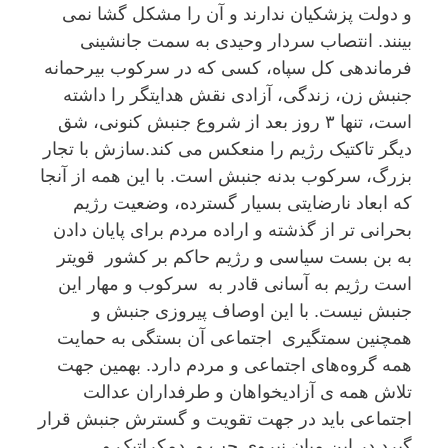
و دولت پزشکیان ندارند و آن را مشکل گشا نمی
بینند. انتصاب سردار وحیدی بە سمت جانشینی
فرماندهی کل سپاە، کسی کە در سرکوب بیرحمانە
جنبش زن، زندگی، آزادی نقش هدایتگر را داشتە
است، تنها ٣ روز بعد از شروع جنبش کنونی، شق
دیگر تاکتیک رژیم را منعکس می کند.سازش با تجار
بزرگ، سرکوب بدنە جنبش است. با این همە از آنجا
کە ابعاد نارضایتی بسیار گستردە، وضعیت رژیم
بحرانی تر از گذشتە و ارادە مردم برای پایان دادن
بە بن بست سیاسی و رژیم حاکم بر کشور قویتر
است رژیم بە آسانی قادر بە سرکوب و مهار این
جنبش نیست. با این اوصاف پیروزی جنبش و
همچنین سمتگیری اجتماعی آن بستگی بە حمایت
همە گروەهای اجتماعی و مردم دارد. بهمین جهت
تلاش همە ی آزادیخواهان و طرفداران عدالت
اجتماعی باید در جهت تقویت و گسترش جنبش قرار
گیرد.در این میان نیروی چپ و دمکراتیک و