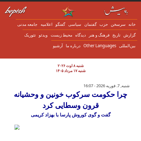
ن به محتوای اصلی
انه
سرسخن
حزب
گفتمان
سياسی
گفتگو
اعلاميه
جامعه مدنی
زارش
تاریخ
فرهنگ و هنر
دیدگاه
محیط زیست
ویدئو
تئوریک
ین‌المللی
Other Languages
درباره ما
آرشیو
شنبه ۸ اوت ۲۰۲۶
شنبه ۱۷ مرداد ۱۴۰۵
چرا حکومت سرکوب خونین و وحشیانه قرون و
شنبه, 7. فوریه 2026 - 16:07
چرا حکومت سرکوب خونین و وحشیانه
قرون وسطایی کرد
گفت و گوی کوروش پارسا با بهزاد کریمی