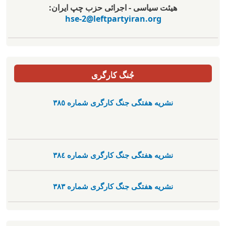
هیئت سیاسی - اجرائی حزب چپ ایران:
hse-2@leftpartyiran.org
جُنگ کارگری
نشریە هفتگی جنگ کارگری شمارە ٣٨٥
نشریە هفتگی جنگ کارگری شمارە ٣٨٤
نشریە هفتگی جنگ کارگری شمارە ٣٨٣