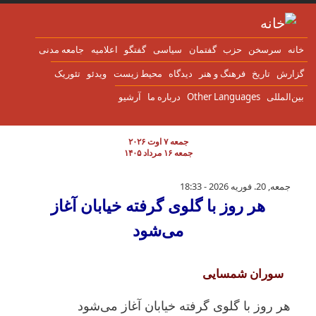
ن به محتوای اصلی
انه
سرسخن
حزب
گفتمان
سياسی
گفتگو
اعلاميه
جامعه مدنی
زارش
تاریخ
فرهنگ و هنر
دیدگاه
محیط زیست
ویدئو
تئوریک
ین‌المللی
Other Languages
درباره ما
آرشیو
جمعه ۷ اوت ۲۰۲۶
جمعه ۱۶ مرداد ۱۴۰۵
هر روز با گلوی گرفته خیابان آغاز می‌شود
جمعه, 20. فوریه 2026 - 18:33
هر روز با گلوی گرفته خیابان آغاز
می‌شود
سوران شمسایی
هر روز
با گلوی گرفته خیابان آغاز می‌شود