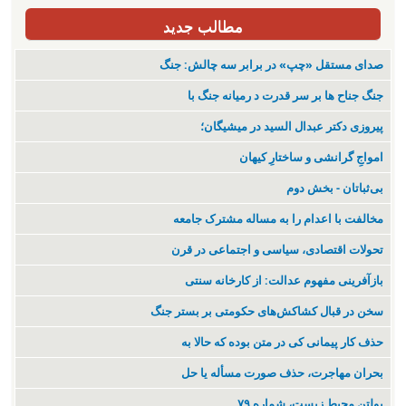
مطالب جدید
صدای مستقل «چپ» در برابر سه چالش: جنگ
جنگ جناح ها بر سر قدرت د رمیانە جنگ با
پیروزی دکتر عبدال السید در میشیگان؛
‌امواجِ گرانشی و ساختارِ کیهان
بی‌ثباتان - بخش دوم
مخالفت با اعدام را به مساله مشترک جامعه
تحولات اقتصادی، سیاسی و اجتماعی در قرن
بازآفرینی مفهوم عدالت: از کارخانه سنتی
سخن در قبال کشاکش‌های حکومتی بر بستر جنگ
حذف کار پیمانی کی در متن بودە کە حالا بە
بحران مهاجرت‌، حذف صورت مسأله یا حل
بولتن محیط زیست، شماره ۷۹