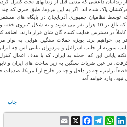
ستان. قریب ۲٥ هزار نفر از زندانیان داعشی که مدتی قبل از زندانهای تحت کنترل کر
کتشان پاک شده اند، اگر به این نیروها، طبق خبری که چند 
ه توسط نظامیان جمهوری آذربایجان در پایگاه های مستقر 
مناطقی از مرزهای پاکستان و افغانستان، که بالغ بر 10 هزار نفر می شوند و به شکل "نیروی خفت
کاملاً در دسترس هدایت کننده گان شان قرار دارند، اضافه کن
پی خواهیم برد. بویژه حملات سنگین هوایی به نوار مر
یب سوریه از جانب اسرائیل و مزدوران نیابتی اش چه ایران
ته پایانی این که حمله به ایران، که با هدف اعمال کنترل
فت، در عین ضربات سنگین به زیر ساخت های ایران و نابو
طعاً ترامپ، چه در داخل و چه در خارج از آ مریکا، صدمات 
نبود، وارد خواهد آمد
چاپ
Email
Facebook
Telegram
WhatsApp
X
LinkedIn
Balatari
Sh