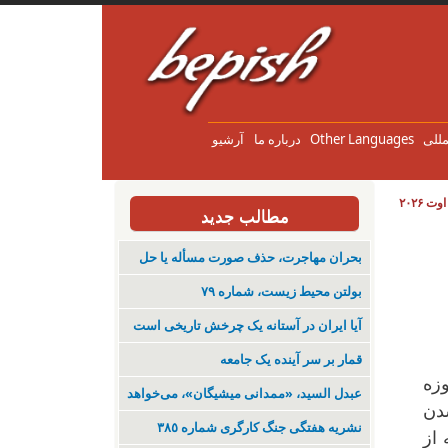
مللی
Other Languages
درباره ما
آرشیو
مطالب جدید
بحران مهاجرت‌، حذف صورت مسأله یا حل
بولتن محیط زیست، شماره ۷۹
آیا ایران در آستانه یک چرخش تاریخی است
قمار بر سر آینده یک جامعه
فتاد و ادامه نیز خواهد داشت، تفاوت‌ها معینی آن با جنگ ۱۲ روزه
عبدل السید، «ممدانی میشیگان»، می‌خواهد
دن
نشریە هفتگی جنگ کارگری شمارە ٣٨٥
 از