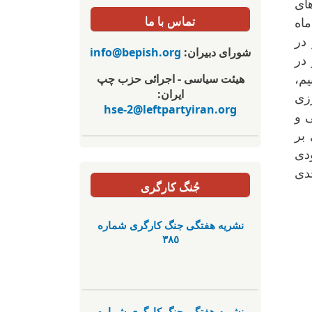
دهای
تماس با ما
ماه
در
شورای دبیران:
info@bepish.org
ه و در
هیئت سیاسی - اجرائی حزب چپ
یم،
ایران:
زی
hse-2@leftpartyiran.org
ی و
 بر
دی
جدی
جُنگ کارگری
نشریە هفتگی جنگ کارگری شمارە
٣٨٥
نشریە هفتگی جنگ کارگری شمارە