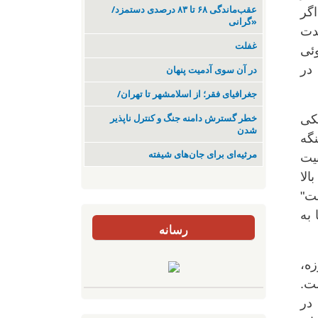
عقب‌ماندگی ۶۸ تا ۸۳ درصدی دستمزد/
اگر
«گرانی
دت
غفلت
وئی
در
در آن سوی آدمیت پنهان
جغرافیای فقر؛ از اسلامشهر تا تهران/
یکی
خطر گسترش دامنه جنگ و کنترل ناپذیر
شدن
گه
مرثیه‌ای برای جان‌های شیفته
بیت
الا
ت"
 به
رسانه
تاکتیک حملات موشکی ایران، متفاوت با جنگ ۱۲ روزه،
ست.
در