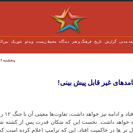
عه مدنی
گزارش
تاریخ
فرهنگ و هنر
دیدگاه
محیط زیست
ویدئو
تئوریک
بین‌ال
پنجشنبه ۶ اوت ۲۰۲۶
نی!
امدهای غیر قابل پیش بینی!
آنچه در این روزهای شنبه و یکشنبه اتفاق ا
 همراه خواهد داشت. نخست این که سَکان قدرت پس از کشته ش
 تر ها در حاکمیت افتاد. این که ترامپ اعلام کرده است که