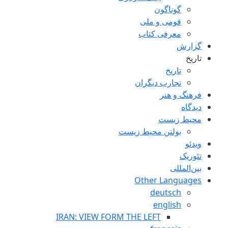
گوناگون
قومی و ملی
معرفی کتاب
گزارش
تاریخ
تاریخ
تجارب ديگران
فرهنگ و هنر
دیدگاه
محیط زیست
بولتن محیط زیست
ویدئو
تئوریک
بین‌المللی
Other Languages
deutsch
english
IRAN: VIEW FORM THE LEFT