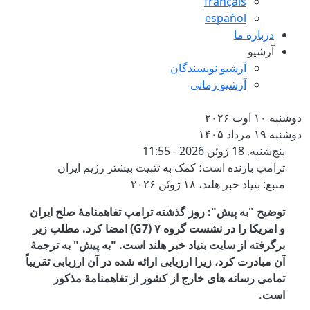
français
español
درباره ما
آرشیو
آرشیو نویسندگان
آرشیو زمانی
دوشنبه ۱۰ اوت ۲۰۲۶
دوشنبه ۱۹ مرداد ۱۴۰۵
ترامپ بازنده است؛ کمک به تثبیت بی
پنج‌شنبه, 18 ژوئن 2026 - 11:55
ترامپ بازنده است؛ کمک به تثبیت بیشتر رژیم ایران
منبع: بنیاد خبر هلند، ۱۸ ژوئن ۲۰۲۶
توضیح "به پیش": روز گذشته ترامپ تفاهمنامۀ صلح ایران
و امریکا را در نشست گروه ۷ (G7) امضا کرد. مطلب زیر
برگرفته از سایت بنیاد خبر هلند است. "به پیش" به ترجمۀ
آن مبادرت کرد، زیرا ارزیابی ارائه شده در آن ارزیابی تقریباً
تمامی رسانه های خارج از کشور از تفاهمنامۀ مذکور
است.