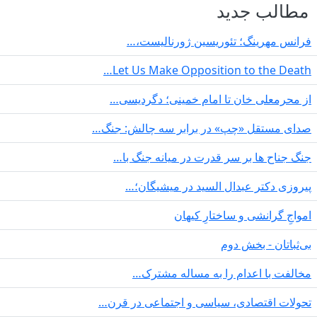
مطالب جدید
فرانس مهرینگ؛ تئوریسین ژورنالیست،…
Let Us Make Opposition to the Death…
از محرمعلی خان تا امام خمینی؛ دگردیسی…
صدای مستقل «چپ» در برابر سه چالش: جنگ…
جنگ جناح ها بر سر قدرت در میانە جنگ با…
پیروزی دکتر عبدال السید در میشیگان؛…
‌امواجِ گرانشی و ساختارِ کیهان
بی‌ثباتان - بخش دوم
مخالفت با اعدام را به مساله مشترک…
تحولات اقتصادی، سیاسی و اجتماعی در قرن…