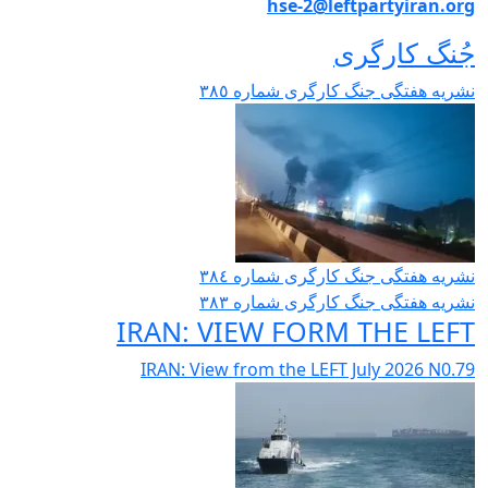
hse-2@leftpartyiran.org
جُنگ کارگری
نشریە هفتگی جنگ کارگری شمارە ٣٨٥
نشریە هفتگی جنگ کارگری شمارە ٣٨٤
نشریە هفتگی جنگ کارگری شمارە ٣٨٣
IRAN: VIEW FORM THE LEFT
IRAN: View from the LEFT July 2026 N0.79