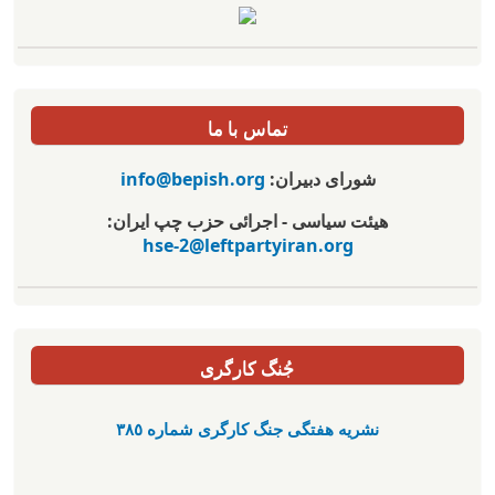
تماس با ما
شورای دبیران:
info@bepish.org
هیئت سیاسی - اجرائی حزب چپ ایران:
hse-2@leftpartyiran.org
جُنگ کارگری
نشریە هفتگی جنگ کارگری شمارە ٣٨٥