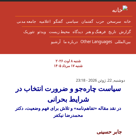
ن به محتوای اصلی
انه
سرسخن
حزب
گفتمان
سياسی
گفتگو
اعلاميه
جامعه مدنی
زارش
تاریخ
فرهنگ و هنر
دیدگاه
محیط زیست
ویدئو
تئوریک
ین‌المللی
Other Languages
درباره ما
آرشیو
شنبه ۸ اوت ۲۰۲۶
شنبه ۱۷ مرداد ۱۴۰۵
سیاست چاره‌جو و ضرورت انتخاب در شرایط ب
دوشنبه, 22. ژوئن 2026 - 23:18
سیاست چاره‌جو و ضرورت انتخاب در
شرایط بحرانی
در نقد مقاله «تفاهم‌نامه» و تلاش برای فهم وضعیت، دکتر
محمدرضا نیکفر
جابر حسینی