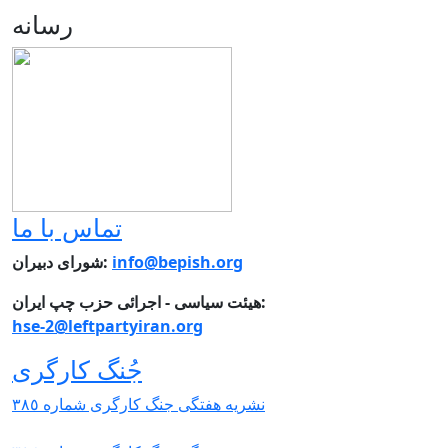
رسانه
تماس با ما
شورای دبیران:
info@bepish.org
هیئت سیاسی - اجرائی حزب چپ ایران:
hse-2@leftpartyiran.org
جُنگ کارگری
نشریە هفتگی جنگ کارگری شمارە ٣٨٥