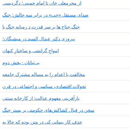
از محرمعلی خان تا امام خمینی؛ دگردیسی
صدای مستقل «چپ» در برابر سه چالش: جنگ
جنگ جناح ها بر سر قدرت د رمیانە جنگ با
پیروزی دکتر عبدال السید در میشیگان؛
‌امواجِ گرانشی و ساختارِ کیهان
بی‌ثباتان - بخش دوم
مخالفت با اعدام را به مساله مشترک جامعه
تحولات اقتصادی، سیاسی و اجتماعی در قرن
بازآفرینی مفهوم عدالت: از کارخانه سنتی
سخن در قبال کشاکش‌های حکومتی بر بستر جنگ
حذف کار پیمانی کی در متن بودە کە حالا بە