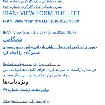
نشریە هفتگی جنگ کارگری شمارە ٣٨٤
نشریە هفتگی جنگ کارگری شمارە ٣٨٣
IRAN: VIEW FORM THE LEFT
IRAN: View from the LEFT July 2026 N0.79
IRAN: View from the LEFT June 2026 N0.78
همگامی
جمهوری اسلامی ابوالفضل سپاهی بادجانی و امیرحسین صفری
حسین‌آبادی را اعدام کرد
نه به اعدام و درخواست توقف اعدام‌ها
خواستار بازگشت به میز مذاکره، اجرای کامل «تفاهم‌نامه» بین
دولت‌های ایران و آمریکا و پایان جنگ هستیم.
ویژه‌نامه‌ها
بولتن محیط زیست، شماره ۷۹
بولتن محیط زیست، شماره ۷۸