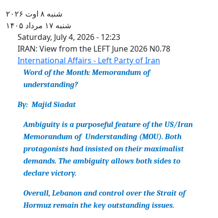
شنبه ۸ اوت ۲۰۲۶
شنبه ۱۷ مرداد ۱۴۰۵
IRAN: View from the LEFT June
Saturday, July 4, 2026 - 12:23
IRAN: View from the LEFT June 2026 N0.78
International Affairs - Left Party of Iran
Word of the Month:
Memorandum of
understanding?
By:
Majid Siadat
Ambiguity is a purposeful feature of the US/Iran
Memorandum of Understanding (MOU). Both
protagonists had insisted on their maximalist
demands. The ambiguity allows both sides to
declare victory.
Overall, Lebanon and control over the Strait of
Hormuz remain the key outstanding issues.