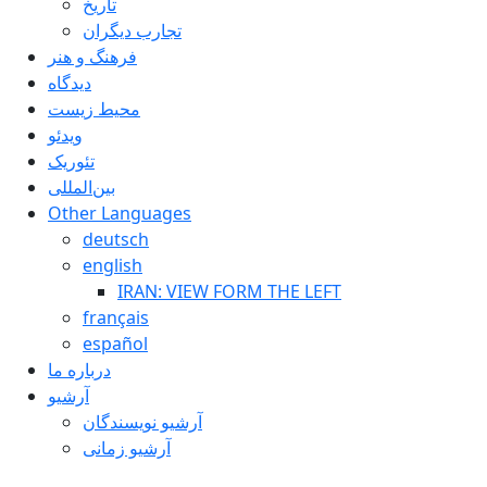
تاريخ
تجارب ديگران
فرهنگ و هنر
دیدگاه
محیط زیست
ویدئو
تئوریک
بین‌المللی
Other Languages
deutsch
english
IRAN: VIEW FORM THE LEFT
français
español
درباره ما
آرشیو
آرشیو نویسندگان
آرشیو زمانی