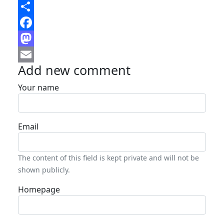
Share
Facebook
Mastodon
Add new comment
Email
Your name
Email
The content of this field is kept private and will not be
shown publicly.
Homepage