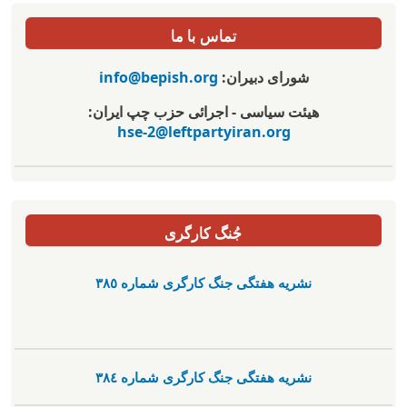
تماس با ما
شورای دبیران:
info@bepish.org
هیئت سیاسی - اجرائی حزب چپ ایران:
hse-2@leftpartyiran.org
جُنگ کارگری
نشریە هفتگی جنگ کارگری شمارە ٣٨٥
نشریە هفتگی جنگ کارگری شمارە ٣٨٤