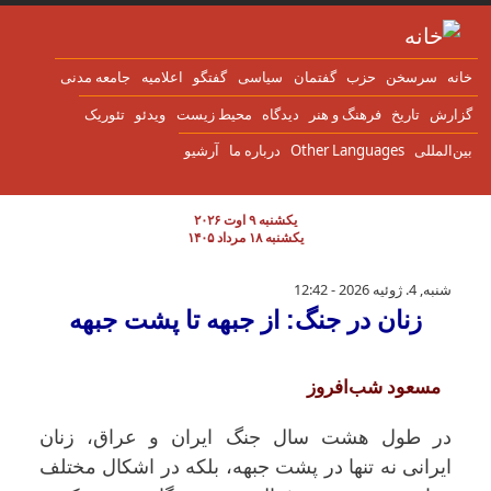
ن به محتوای اصلی
انه
سرسخن
حزب
گفتمان
سياسی
گفتگو
اعلاميه
جامعه مدنی
زارش
تاریخ
فرهنگ و هنر
دیدگاه
محیط زیست
ویدئو
تئوریک
ین‌المللی
Other Languages
درباره ما
آرشیو
یکشنبه ۹ اوت ۲۰۲۶
یکشنبه ۱۸ مرداد ۱۴۰۵
زنان در جنگ: از جبهه تا پشت جبهه
شنبه, 4. ژوئیه 2026 - 12:42
زنان در جنگ: از جبهه تا پشت جبهه
مسعود شب‌افروز
در طول هشت سال جنگ ایران و عراق، زنان
ایرانی نه تنها در پشت جبهه، بلکه در اشکال مختلف