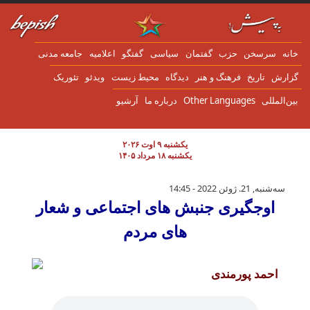
ن به محتوای اصلی
انه
سرسخن
حزب
گفتمان
سياسی
گفتگو
اعلاميه
جامعه مدنی
زارش
تاریخ
فرهنگ و هنر
دیدگاه
محیط زیست
ویدئو
تئوریک
ین‌المللی
Other Languages
درباره ما
آرشیو
یکشنبه ۹ اوت ۲۰۲۶
یکشنبه ۱۸ مرداد ۱۴۰۵
اوجگیری جنبش های اجتماعی و شعار های مردم
سه‌شنبه, 21. ژوئن 2022 - 14:45
اوجگیری جنبش های اجتماعی و شعار
های مردم
احمد پورمندی