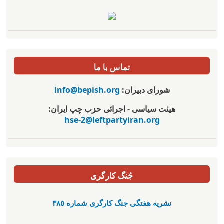
تماس با ما
شورای دبیران:
info@bepish.org
هیئت سیاسی - اجرائی حزب چپ ایران:
hse-2@leftpartyiran.org
جُنگ کارگری
نشریە هفتگی جنگ کارگری شمارە ٣٨٥