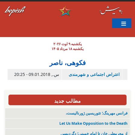
ن به محتوای اصلی
یکشنبه ۹ اوت ۲۰۲۶
یکشنبه ۱۸ مرداد ۱۴۰۵
فکوهی، ناصر
اعتراض اجتماعی و شهرمندی
س., 09.01.2018 - 20:25
مطالب جدید
فرانس مهرینگ؛ تئوریسین ژورنالیست،
Let Us Make Opposition to the Death
از محرمعلی خان تا امام خمینی؛ دگردیسی