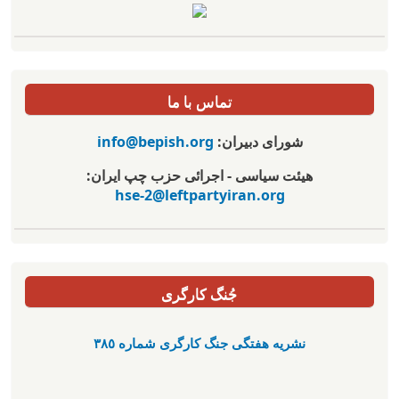
تماس با ما
شورای دبیران:
info@bepish.org
هیئت سیاسی - اجرائی حزب چپ ایران:
hse-2@leftpartyiran.org
جُنگ کارگری
نشریە هفتگی جنگ کارگری شمارە ٣٨٥