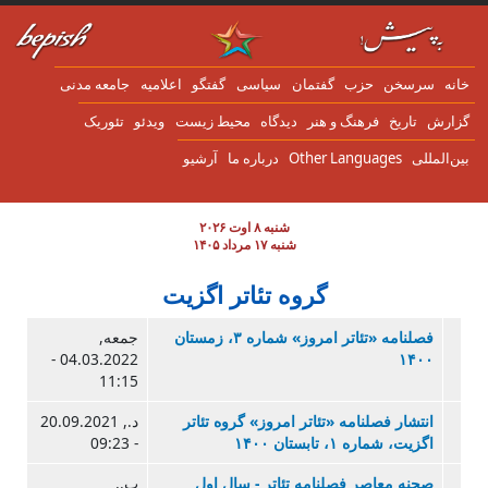
ن به محتوای اصلی
انه
سرسخن
حزب
گفتمان
سياسی
گفتگو
اعلاميه
جامعه مدنی
زارش
تاریخ
فرهنگ و هنر
دیدگاه
محیط زیست
ویدئو
تئوریک
ین‌المللی
Other Languages
درباره ما
آرشیو
شنبه ۸ اوت ۲۰۲۶
شنبه ۱۷ مرداد ۱۴۰۵
گروه تئاتر اگزیت
فصلنامه «تئاتر امروز» شماره ۳، زمستان
جمعه,
04.03.2022 -
۱۴۰۰
11:15
انتشار فصلنامه «تئاتر امروز» گروه تئاتر
د., 20.09.2021
اگزیت، شماره ۱، تابستان ۱۴۰۰
- 09:23
صحنه معاصر فصلنامه تئاتر - سال اول
پ.,