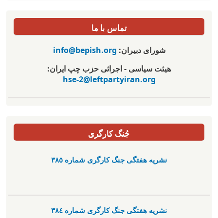
تماس با ما
شورای دبیران:
info@bepish.org
هیئت سیاسی - اجرائی حزب چپ ایران:
hse-2@leftpartyiran.org
جُنگ کارگری
نشریە هفتگی جنگ کارگری شمارە ٣٨٥
نشریە هفتگی جنگ کارگری شمارە ٣٨٤