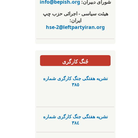
شورای دبیران:
info@bepish.org
هیئت سیاسی - اجرائی حزب چپ
ایران:
hse-2@leftpartyiran.org
جُنگ کارگری
نشریە هفتگی جنگ کارگری شمارە
٣٨٥
نشریە هفتگی جنگ کارگری شمارە
٣٨٤