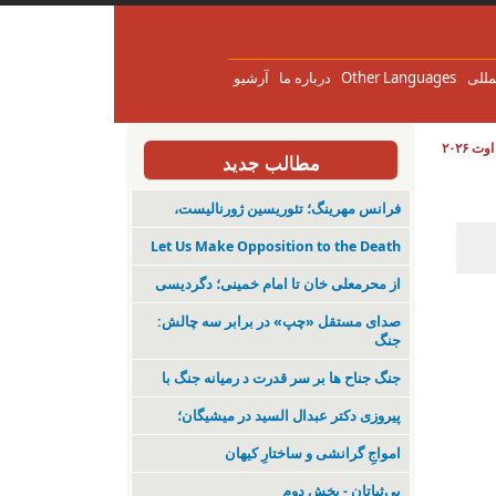
مللی
Other Languages
درباره ما
آرشیو
مطالب جدید
فرانس مهرینگ؛ تئوریسین ژورنالیست،
Let Us Make Opposition to the Death
از محرمعلی خان تا امام خمینی؛ دگردیسی
صدای مستقل «چپ» در برابر سه چالش:
جنگ
جنگ جناح ها بر سر قدرت د رمیانە جنگ با
پیروزی دکتر عبدال السید در میشیگان؛
‌امواجِ گرانشی و ساختارِ کیهان
بی‌ثباتان - بخش دوم