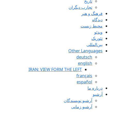
تاريخ
تجارب ديگران
فرهنگ و هنر
دیدگاه
محیط زیست
ویدئو
تئوریک
بین‌المللی
Other Languages
deutsch
english
IRAN: VIEW FORM THE LEFT
français
español
درباره ما
آرشیو
آرشیو نویسندگان
آرشیو زمانی