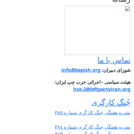
ماس با ما
ورای دبیران:
info@bepish.org
یئت سیاسی - اجرائی حزب چپ ایران:
hse-2@leftpartyiran.or
ُنگ کارگری
شریە هفتگی جنگ کارگری شمارە ٣٨٥
شریە هفتگی جنگ کارگری شمارە ٣٨٤