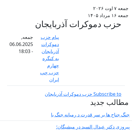
عه ۷ اوت ۲۰۲۶
عه ۱۶ مرداد ۱۴۰۵
حزب دموکرات آذربایجان
پیام حزب
جمعه,
دموکرات
06.06.2025
آذربایجان
- 18:03
به کنگره
چهارم
حزب چپ
ایران
Subscribe to حزب دموکرات آذربایجان
طالب جدید
گ جناح ها بر سر قدرت د رمیانە جنگ با
روزی دکتر عبدال السید در میشیگان؛