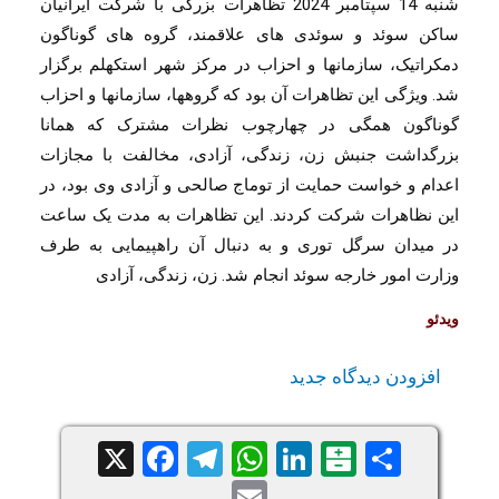
شنبه 14 سپتامبر 2024 تظاهرات بزرگی با شرکت ایرانیان 
ساکن سوئد و سوئدی های علاقمند، گروه های گوناگون 
دمکراتیک، سازمانها و احزاب در مرکز شهر استکهلم برگزار 
شد. ویژگی این تظاهرات آن بود که گروهها، سازمانها و احزاب 
گوناگون همگی در چهارچوب نظرات مشترک که همانا 
بزرگداشت جنبش زن، زندگی، آزادی، مخالفت با مجازات 
اعدام و خواست حمایت از توماج صالحی و آزادی وی بود، در 
این نظاهرات شرکت کردند. این تظاهرات به مدت یک ساعت 
در میدان سرگل توری و به دنبال آن راهپیمایی به طرف 
وزارت امور خارجه سوئد انجام شد. زن، زندگی، آزادی
ویدئو
افزودن دیدگاه جدید
Facebook
Telegram
WhatsApp
X
LinkedIn
Balatarin
Share
Email