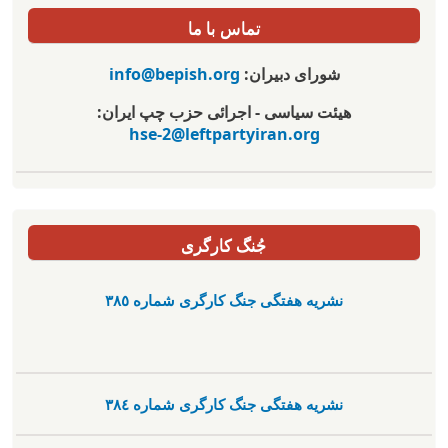
تماس با ما
شورای دبیران:
info@bepish.org
هیئت سیاسی - اجرائی حزب چپ ایران:
hse-2@leftpartyiran.org
جُنگ کارگری
نشریە هفتگی جنگ کارگری شمارە ٣٨٥
نشریە هفتگی جنگ کارگری شمارە ٣٨٤