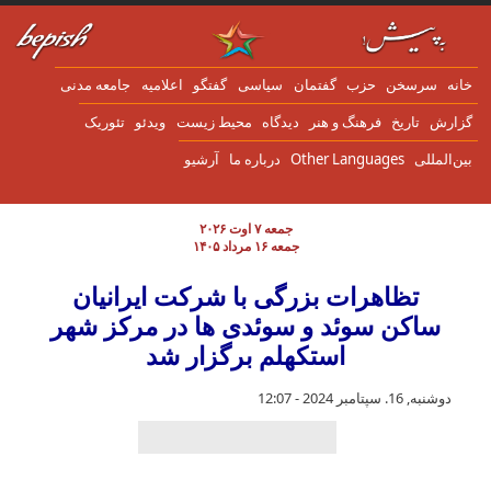
ن به محتوای اصلی
انه
سرسخن
حزب
گفتمان
سياسی
گفتگو
اعلاميه
جامعه مدنی
زارش
تاریخ
فرهنگ و هنر
دیدگاه
محیط زیست
ویدئو
تئوریک
ین‌المللی
Other Languages
درباره ما
آرشیو
جمعه ۷ اوت ۲۰۲۶
جمعه ۱۶ مرداد ۱۴۰۵
تظاهرات بزرگی با شرکت ایرانیان
ساکن سوئد و سوئدی ها در مرکز شهر
استکهلم برگزار شد
دوشنبه, 16. سپتامبر 2024 - 12:07